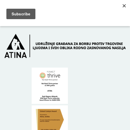
Skip to main content
Dežurni telefon: +381 61 63 84 071
POČETNA
O NAMA
DONATORI
KONTAKT