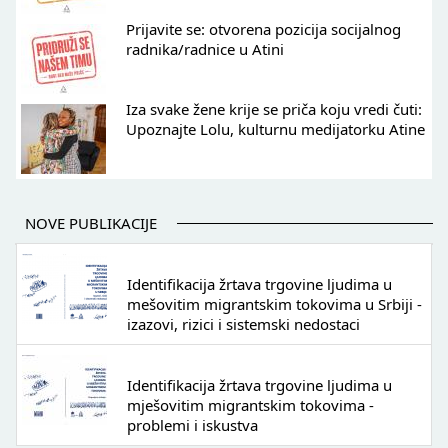
Prijavite se: otvorena pozicija socijalnog
radnika/radnice u Atini
Iza svake žene krije se priča koju vredi čuti:
Upoznajte Lolu, kulturnu medijatorku Atine
NOVE PUBLIKACIJE
Identifikacija žrtava trgovine ljudima u
mešovitim migrantskim tokovima u Srbiji -
izazovi, rizici i sistemski nedostaci
Identifikacija žrtava trgovine ljudima u
mješovitim migrantskim tokovima -
problemi i iskustva