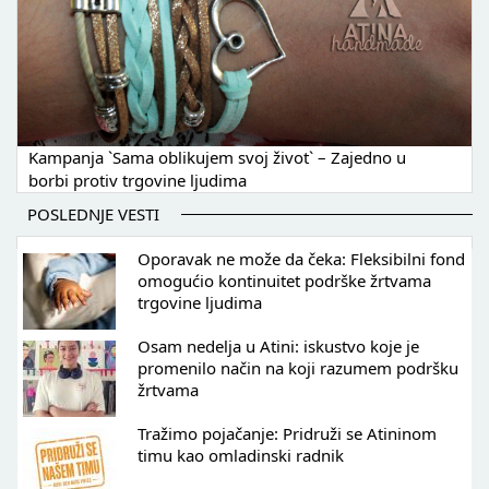
Kampanja `Sama oblikujem svoj život` – Zajedno u
borbi protiv trgovine ljudima
POSLEDNJE VESTI
Oporavak ne može da čeka: Fleksibilni fond
omogućio kontinuitet podrške žrtvama
trgovine ljudima
Osam nedelja u Atini: iskustvo koje je
promenilo način na koji razumem podršku
žrtvama
Tražimo pojačanje: Pridruži se Atininom
timu kao omladinski radnik