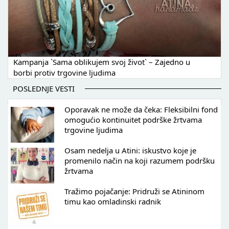
Kampanja `Sama oblikujem svoj život` – Zajedno u
borbi protiv trgovine ljudima
POSLEDNJE VESTI
Oporavak ne može da čeka: Fleksibilni fond
omogućio kontinuitet podrške žrtvama
trgovine ljudima
Osam nedelja u Atini: iskustvo koje je
promenilo način na koji razumem podršku
žrtvama
Tražimo pojačanje: Pridruži se Atininom
timu kao omladinski radnik