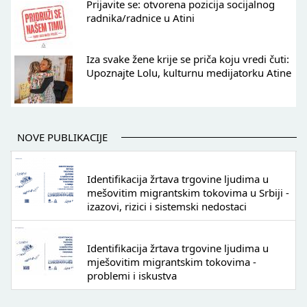
Prijavite se: otvorena pozicija socijalnog
radnika/radnice u Atini
Iza svake žene krije se priča koju vredi čuti:
Upoznajte Lolu, kulturnu medijatorku Atine
NOVE PUBLIKACIJE
Identifikacija žrtava trgovine ljudima u
mešovitim migrantskim tokovima u Srbiji -
izazovi, rizici i sistemski nedostaci
Identifikacija žrtava trgovine ljudima u
mješovitim migrantskim tokovima -
problemi i iskustva