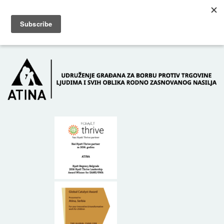
Skip to main content
Dežurni telefon: +381 61 63 84 071
POČETNA
O NAMA
DONATORI
KONTAKT