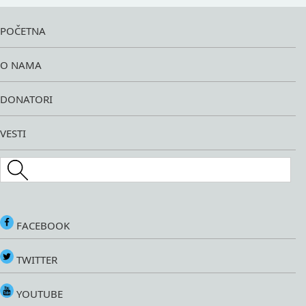
POČETNA
O NAMA
DONATORI
VESTI
Search this site
FACEBOOK
TWITTER
YOUTUBE