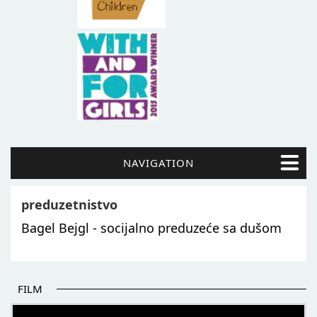
NAVIGATION
preduzetnistvo
Bagel Bejgl - socijalno preduzeće sa dušom
FILM
POČETAK BOLJIH PRIČA