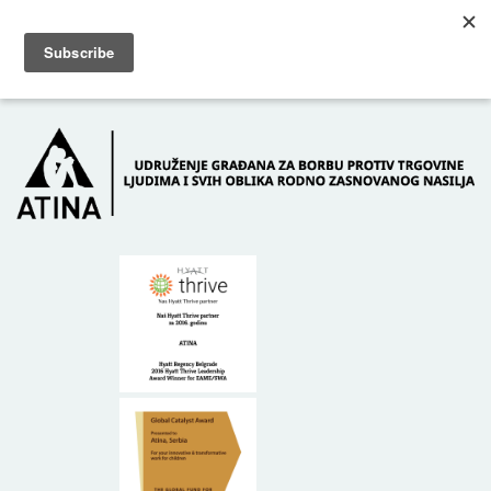
Skip to main content
Dežurni telefon: +381 61 63 84 071
POČETNA
O NAMA
DONATORI
KONTAKT