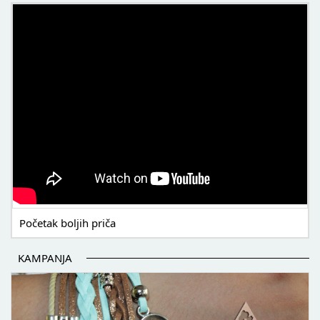
POČETAK BOLJIH PRIČA
Početak boljih priča
KAMPANJA