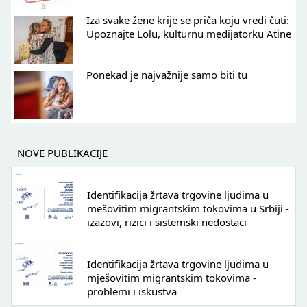
Iza svake žene krije se priča koju vredi čuti:
Upoznajte Lolu, kulturnu medijatorku Atine
Ponekad je najvažnije samo biti tu
NOVE PUBLIKACIJE
Identifikacija žrtava trgovine ljudima u
mešovitim migrantskim tokovima u Srbiji -
izazovi, rizici i sistemski nedostaci
Identifikacija žrtava trgovine ljudima u
mješovitim migrantskim tokovima -
problemi i iskustva