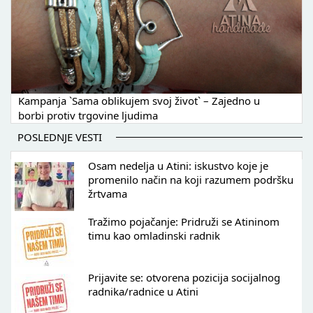
Kampanja `Sama oblikujem svoj život` – Zajedno u
borbi protiv trgovine ljudima
POSLEDNJE VESTI
Osam nedelja u Atini: iskustvo koje je
promenilo način na koji razumem podršku
žrtvama
Tražimo pojačanje: Pridruži se Atininom
timu kao omladinski radnik
Prijavite se: otvorena pozicija socijalnog
radnika/radnice u Atini