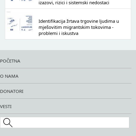
izazovi, rizici i sistemski nedostaci
Identifikacija žrtava trgovine ljudima u
mješovitim migrantskim tokovima -
problemi i iskustva
POČETNA
O NAMA
DONATORI
VESTI
Search this site