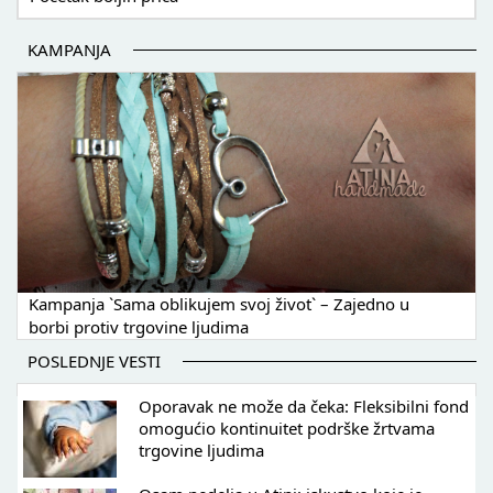
KAMPANJA
Kampanja `Sama oblikujem svoj život` – Zajedno u
borbi protiv trgovine ljudima
POSLEDNJE VESTI
Oporavak ne može da čeka: Fleksibilni fond
omogućio kontinuitet podrške žrtvama
trgovine ljudima