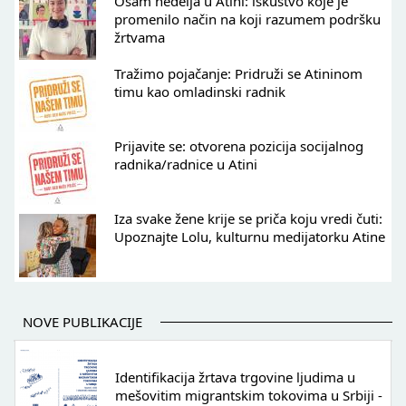
Osam nedelja u Atini: iskustvo koje je
promenilo način na koji razumem podršku
žrtvama
Tražimo pojačanje: Pridruži se Atininom
timu kao omladinski radnik
Prijavite se: otvorena pozicija socijalnog
radnika/radnice u Atini
Iza svake žene krije se priča koju vredi čuti:
Upoznajte Lolu, kulturnu medijatorku Atine
NOVE PUBLIKACIJE
Identifikacija žrtava trgovine ljudima u
mešovitim migrantskim tokovima u Srbiji -