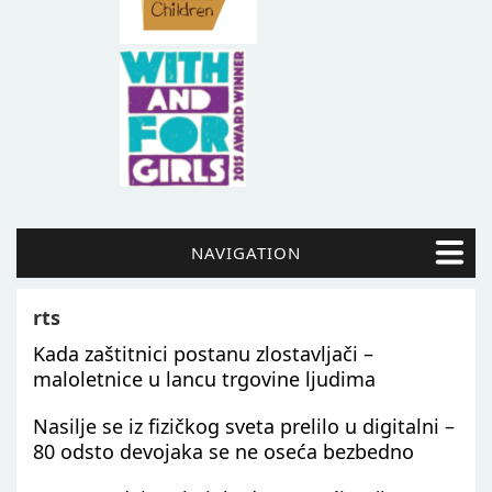
NAVIGATION
rts
Kada zaštitnici postanu zlostavljači –
maloletnice u lancu trgovine ljudima
Nasilje se iz fizičkog sveta prelilo u digitalni –
80 odsto devojaka se ne oseća bezbedno