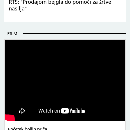
RTS: "Prodajom bejgla do pomoći za žrtve
nasilja"
FILM
POČETAK BOLJIH PRIČA
Početak boljih priča