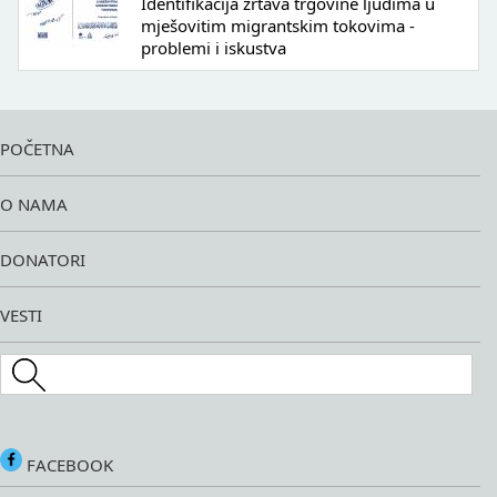
Identifikacija žrtava trgovine ljudima u
mješovitim migrantskim tokovima -
problemi i iskustva
POČETNA
O NAMA
DONATORI
VESTI
Search this site
FACEBOOK