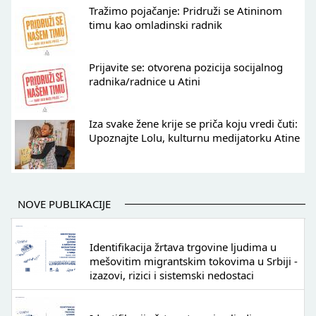
Tražimo pojačanje: Pridruži se Atininom
timu kao omladinski radnik
Prijavite se: otvorena pozicija socijalnog
radnika/radnice u Atini
Iza svake žene krije se priča koju vredi čuti:
Upoznajte Lolu, kulturnu medijatorku Atine
NOVE PUBLIKACIJE
Identifikacija žrtava trgovine ljudima u
mešovitim migrantskim tokovima u Srbiji -
izazovi, rizici i sistemski nedostaci