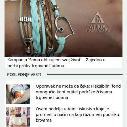
Kampanja `Sama oblikujem svoj život` – Zajedno u
borbi protiv trgovine ljudima
POSLEDNJE VESTI
Oporavak ne može da čeka: Fleksibilni fond
omogućio kontinuitet podrške žrtvama
trgovine ljudima
Osam nedelja u Atini: iskustvo koje je
promenilo način na koji razumem podršku
žrtvama