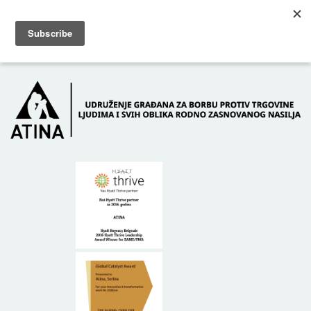
Skip to main content
Dežurni telefon: +381 61 63 84 071
POČETNA
O NAMA
DONATORI
KONTAKT