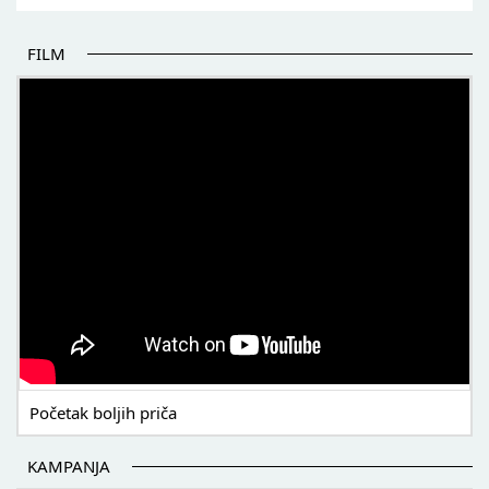
FILM
POČETAK BOLJIH PRIČA
Početak boljih priča
KAMPANJA