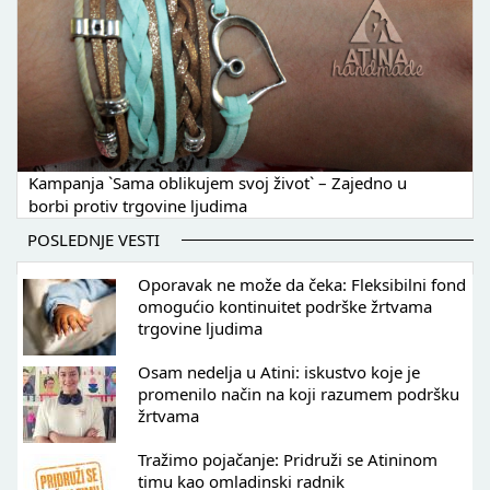
Kampanja `Sama oblikujem svoj život` – Zajedno u
borbi protiv trgovine ljudima
POSLEDNJE VESTI
Oporavak ne može da čeka: Fleksibilni fond
omogućio kontinuitet podrške žrtvama
trgovine ljudima
Osam nedelja u Atini: iskustvo koje je
promenilo način na koji razumem podršku
žrtvama
Tražimo pojačanje: Pridruži se Atininom
timu kao omladinski radnik