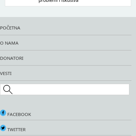
problemi i iskustva
POČETNA
O NAMA
DONATORI
VESTI
Search this site
FACEBOOK
TWITTER