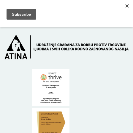
Skip to main content
Dežurni telefon: +381 61 63 84 071
POČETNA
O NAMA
DONATORI
KONTAKT