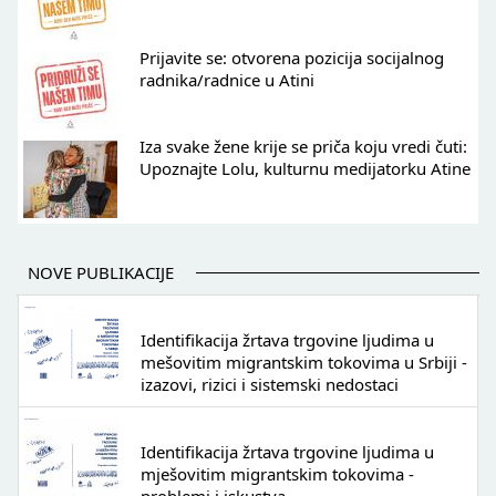
Prijavite se: otvorena pozicija socijalnog
radnika/radnice u Atini
Iza svake žene krije se priča koju vredi čuti:
Upoznajte Lolu, kulturnu medijatorku Atine
NOVE PUBLIKACIJE
Identifikacija žrtava trgovine ljudima u
mešovitim migrantskim tokovima u Srbiji -
izazovi, rizici i sistemski nedostaci
Identifikacija žrtava trgovine ljudima u
mješovitim migrantskim tokovima -