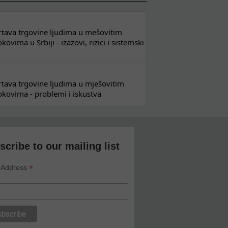
 žrtava trgovine ljudima u mešovitim
ovima u Srbiji - izazovi, rizici i sistemski
 žrtava trgovine ljudima u mješovitim
kovima - problemi i iskustva
scribe to our mailing list
*
 Address