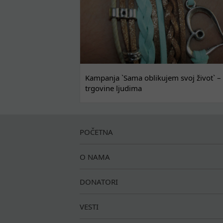
Kampanja `Sama oblikujem svoj život` – 
trgovine ljudima
POČETNA
O NAMA
DONATORI
VESTI