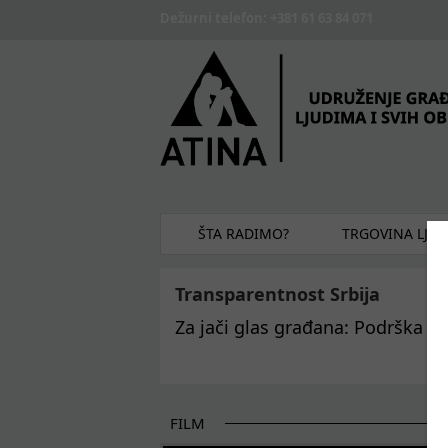
Skip to main content
Dežurni telefon: +381 61 63 84 071
ŠTA RADIMO?
TRGOVINA LJU
Transparentnost Srbija
Za jači glas građana: Podrška EU
FILM