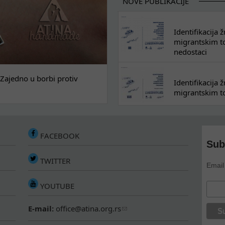
NOVE PUBLIKACIJE
Identifikacija
migrantskim tok
nedostaci
Zajedno u borbi protiv
Identifikacija
migrantskim to
FACEBOOK
Sub
TWITTER
Email
YOUTUBE
E-mail:
office@atina.org.rs