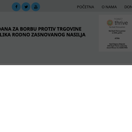
POČETNA
O NAMA
DON
DIMA
MREŽA PODRŠKE
E-BIBLIOTEKA
ME
 civilnom društvu Srbije
POSLEDNJE VESTI