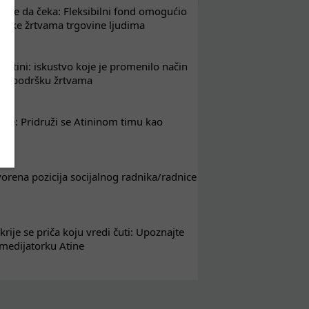
že da čeka: Fleksibilni fond omogućio
drške žrtvama trgovine ljudima
 Atini: iskustvo koje je promenilo način
em podršku žrtvama
nje: Pridruži se Atininom timu kao
nik
tvorena pozicija socijalnog radnika/radnice
krije se priča koju vredi čuti: Upoznajte
 medijatorku Atine