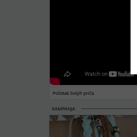
POČETAK BOLJIH PRIČA
Početak boljih priča
KAMPANJA