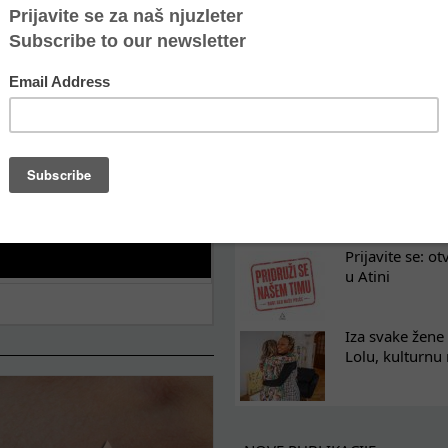
Oporavak ne mo
kontinuitet po
Osam nedelja u
na koji razum
Tražimo pojača
omladinski rad
Prijavite se: o
u Atini
Iza svake žene 
Lolu, kulturnu