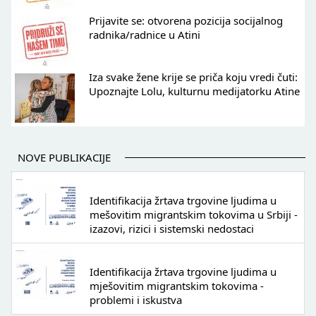
Prijavite se: otvorena pozicija socijalnog
radnika/radnice u Atini
Iza svake žene krije se priča koju vredi čuti:
Upoznajte Lolu, kulturnu medijatorku Atine
NOVE PUBLIKACIJE
Identifikacija žrtava trgovine ljudima u
mešovitim migrantskim tokovima u Srbiji -
izazovi, rizici i sistemski nedostaci
Identifikacija žrtava trgovine ljudima u
mješovitim migrantskim tokovima -
problemi i iskustva