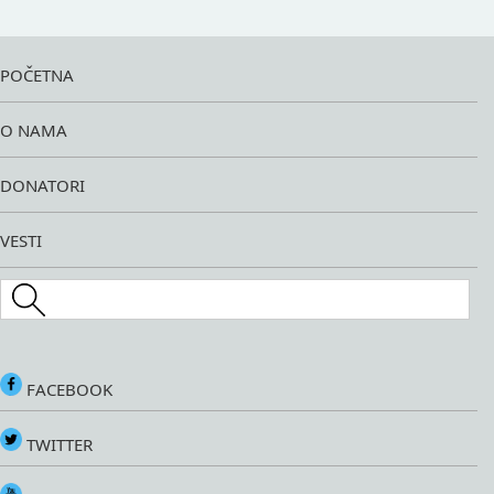
POČETNA
O NAMA
DONATORI
VESTI
Search this site
FACEBOOK
TWITTER