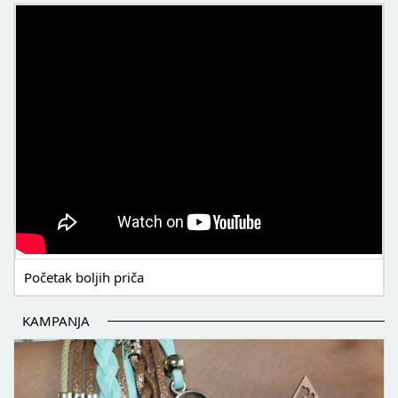
POČETAK BOLJIH PRIČA
Početak boljih priča
KAMPANJA