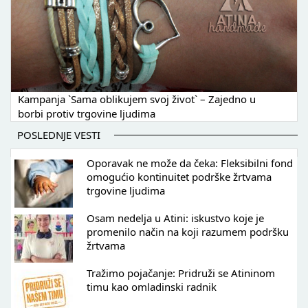
Kampanja `Sama oblikujem svoj život` – Zajedno u
borbi protiv trgovine ljudima
POSLEDNJE VESTI
Oporavak ne može da čeka: Fleksibilni fond
omogućio kontinuitet podrške žrtvama
trgovine ljudima
Osam nedelja u Atini: iskustvo koje je
promenilo način na koji razumem podršku
žrtvama
Tražimo pojačanje: Pridruži se Atininom
timu kao omladinski radnik