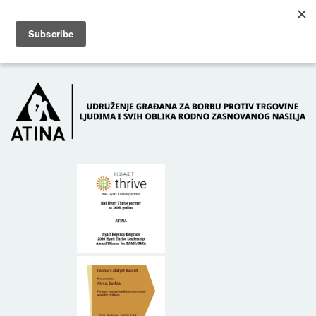
Skip to main content
Dežurni telefon: +381 61 63 84 071
POČETNA
O NAMA
DONATORI
KONTAKT