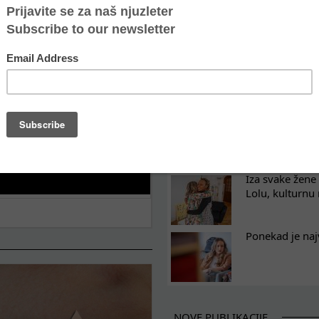
Osam nedelja u
na koji razum
Tražimo pojača
omladinski rad
Prijavite se: o
u Atini
Iza svake žene 
Lolu, kulturnu
Ponekad je naj
NOVE PUBLIKACIJE