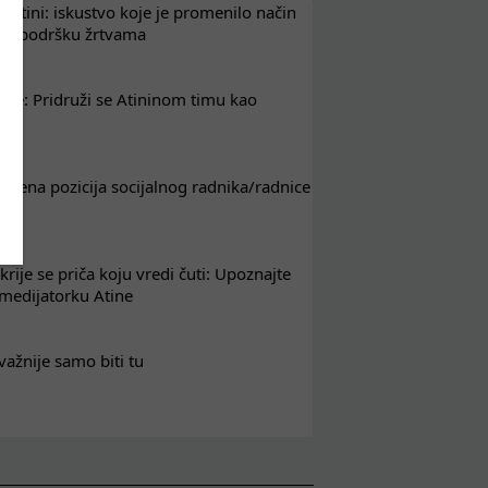
 Atini: iskustvo koje je promenilo način
em podršku žrtvama
nje: Pridruži se Atininom timu kao
nik
tvorena pozicija socijalnog radnika/radnice
krije se priča koju vredi čuti: Upoznajte
 medijatorku Atine
važnije samo biti tu