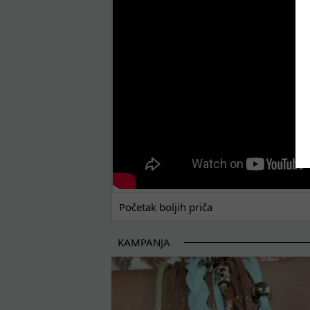
POČETAK BOLJIH PRIČA
Početak boljih priča
KAMPANJA