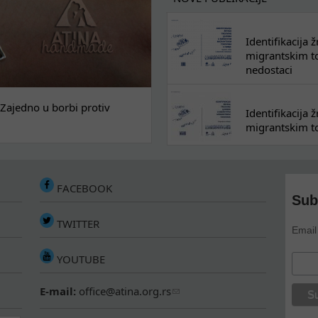
Identifikacija
migrantskim tok
nedostaci
Zajedno u borbi protiv
Identifikacija
migrantskim to
FACEBOOK
Sub
TWITTER
Email
YOUTUBE
E-mail:
office@atina.org.rs