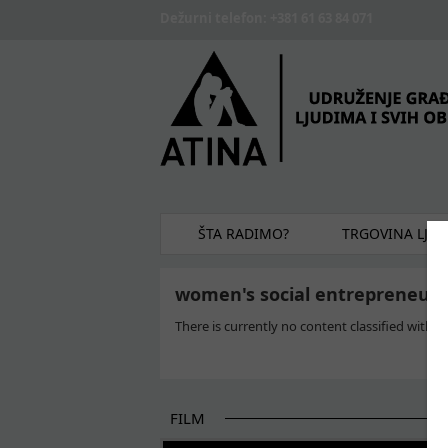
Skip to main content
Dežurni telefon: +381 61 63 84 071
ŠTA RADIMO?
TRGOVINA LJU
women's social entrepreneurs
There is currently no content classified with th
FILM