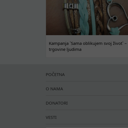
Kampanja `Sama oblikujem svoj život` – 
trgovine ljudima
POČETNA
O NAMA
DONATORI
VESTI