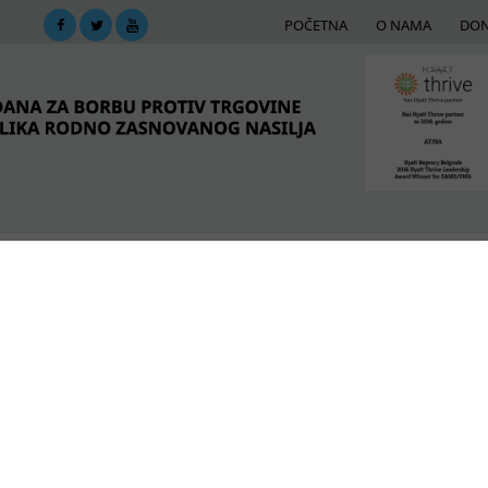
POČETNA
O NAMA
DON
DIMA
MREŽA PODRŠKE
E-BIBLIOTEKA
ME
hip
is term.
POSLEDNJE VESTI