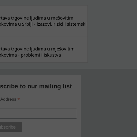
 žrtava trgovine ljudima u mešovitim
ovima u Srbiji - izazovi, rizici i sistemski
 žrtava trgovine ljudima u mješovitim
kovima - problemi i iskustva
scribe to our mailing list
*
 Address