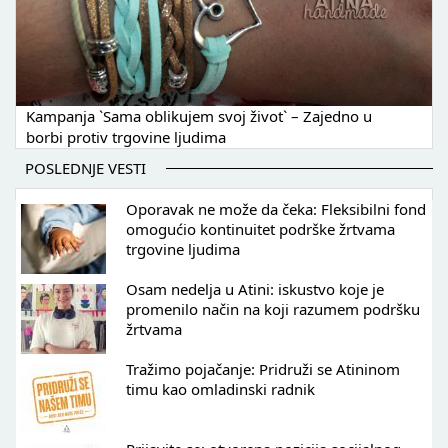
Kampanja `Sama oblikujem svoj život` – Zajedno u
borbi protiv trgovine ljudima
POSLEDNJE VESTI
Oporavak ne može da čeka: Fleksibilni fond
omogućio kontinuitet podrške žrtvama
trgovine ljudima
Osam nedelja u Atini: iskustvo koje je
promenilo način na koji razumem podršku
žrtvama
Tražimo pojačanje: Pridruži se Atininom
timu kao omladinski radnik