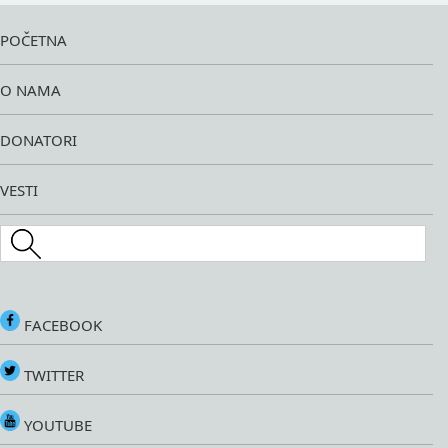
POČETNA
O NAMA
DONATORI
VESTI
Search this site
FACEBOOK
TWITTER
YOUTUBE