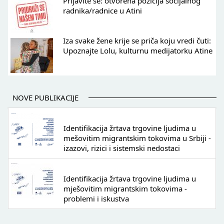
Prijavite se: otvorena pozicija socijalnog
radnika/radnice u Atini
Iza svake žene krije se priča koju vredi čuti:
Upoznajte Lolu, kulturnu medijatorku Atine
NOVE PUBLIKACIJE
Identifikacija žrtava trgovine ljudima u
mešovitim migrantskim tokovima u Srbiji -
izazovi, rizici i sistemski nedostaci
Identifikacija žrtava trgovine ljudima u
mješovitim migrantskim tokovima -
problemi i iskustva