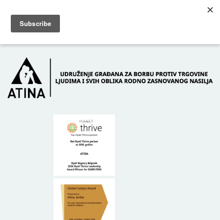
Skip to main content
Dežurni telefon: +381 61 63 84 071
POČETNA
O NAMA
DONATORI
KONTAKT