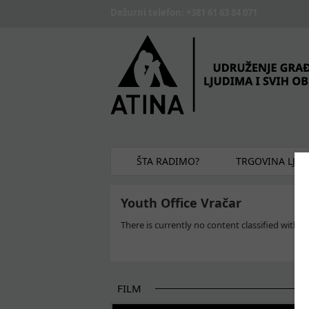
Skip to main content
Dežurni telefon: +381 61 63 84 071
ŠTA RADIMO?
TRGOVINA LJU
Youth Office Vračar
There is currently no content classified with th
FILM