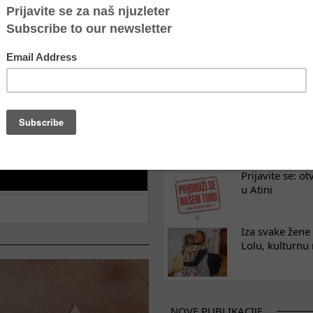
Oporavak ne mo
kontinuitet po
Osam nedelja u
na koji razum
Tražimo pojača
omladinski rad
Prijavite se: o
u Atini
Iza svake žene 
Lolu, kulturnu
NOVE PUBLIKACIJE