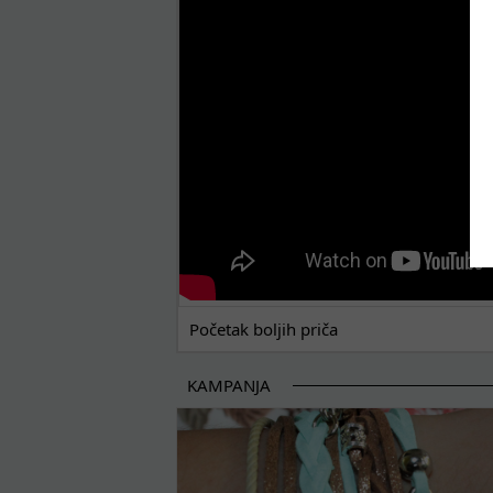
POČETAK BOLJIH PRIČA
Početak boljih priča
KAMPANJA