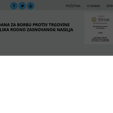
POČETNA
O NAMA
DON
DIMA
MREŽA PODRŠKE
E-BIBLIOTEKA
ME
is term.
POSLEDNJE VESTI