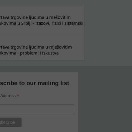
 žrtava trgovine ljudima u mešovitim
ovima u Srbiji - izazovi, rizici i sistemski
 žrtava trgovine ljudima u mješovitim
kovima - problemi i iskustva
scribe to our mailing list
*
 Address