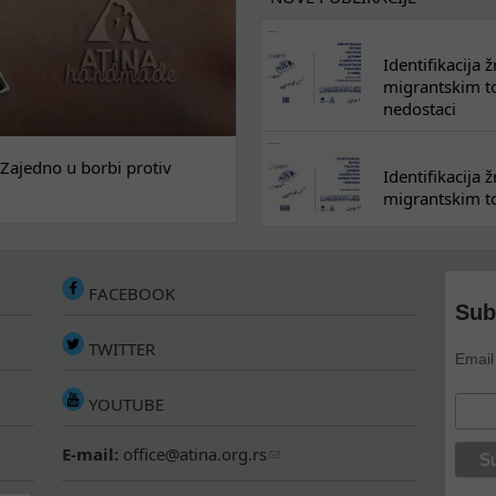
Identifikacija
migrantskim tok
nedostaci
Zajedno u borbi protiv
Identifikacija
migrantskim to
FACEBOOK
Sub
TWITTER
Email
YOUTUBE
E-mail:
office@atina.org.rs