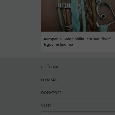
Kampanja `Sama oblikujem svoj život` – 
trgovine ljudima
POČETNA
O NAMA
DONATORI
VESTI