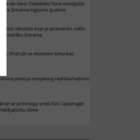
že da čeka: Fleksibilni fond omogućio
drške žrtvama trgovine ljudima
 Atini: iskustvo koje je promenilo način
em podršku žrtvama
nje: Pridruži se Atininom timu kao
nik
tvorena pozicija socijalnog radnika/radnice
krije se priča koju vredi čuti: Upoznajte
 medijatorku Atine