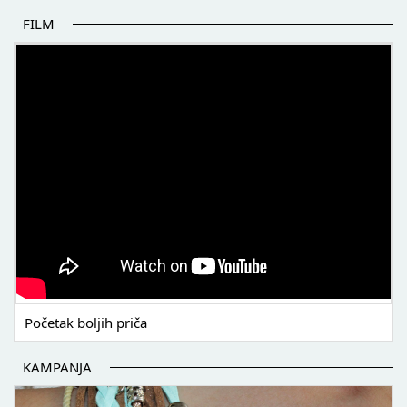
FILM
POČETAK BOLJIH PRIČA
Početak boljih priča
KAMPANJA