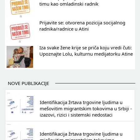
timu kao omladinski radnik
Prijavite se: otvorena pozicija socijalnog
radnika/radnice u Atini
Iza svake žene krije se priča koju vredi čuti:
Upoznajte Lolu, kulturnu medijatorku Atine
NOVE PUBLIKACIJE
Identifikacija žrtava trgovine ljudima u
mešovitim migrantskim tokovima u Srbiji -
izazovi, rizici i sistemski nedostaci
Identifikacija žrtava trgovine ljudima u