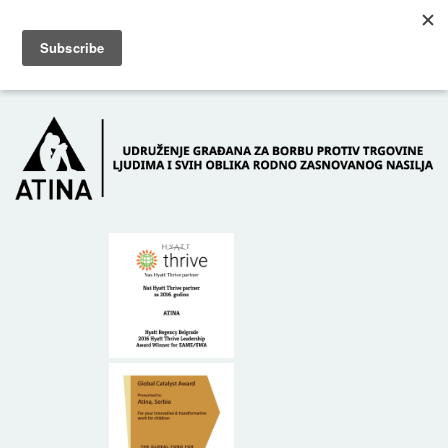
Skip to main content
Dežurni telefon: +381 61 63 84 071
POČETNA
O NAMA
DONATORI
KONTAKT