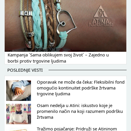
Kampanja `Sama oblikujem svoj život` – Zajedno u
borbi protiv trgovine ljudima
POSLEDNJE VESTI
Oporavak ne može da čeka: Fleksibilni fond
omogućio kontinuitet podrške žrtvama
trgovine ljudima
Osam nedelja u Atini: iskustvo koje je
promenilo način na koji razumem podršku
žrtvama
Tražimo pojačanje: Pridruži se Atininom