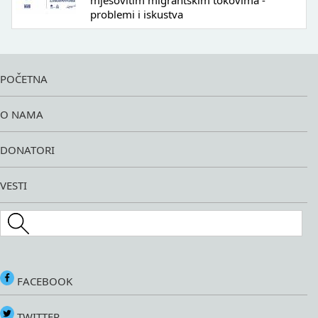
mješovitim migrantskim tokovima -
problemi i iskustva
POČETNA
O NAMA
DONATORI
VESTI
Search this site
FACEBOOK
TWITTER