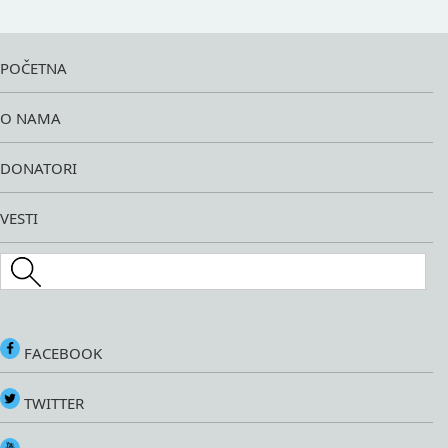
POČETNA
O NAMA
DONATORI
VESTI
Search this site
FACEBOOK
TWITTER