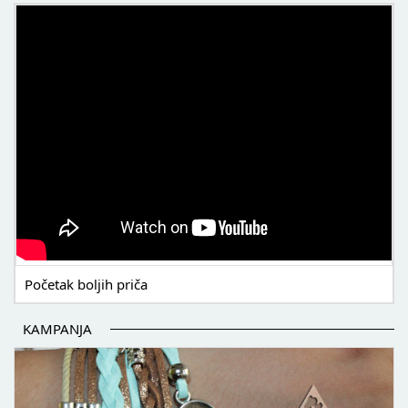
POČETAK BOLJIH PRIČA
Početak boljih priča
KAMPANJA