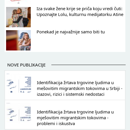
Iza svake žene krije se priča koju vredi čuti:
Upoznajte Lolu, kulturnu medijatorku Atine
Ponekad je najvažnije samo biti tu
NOVE PUBLIKACIJE
Identifikacija žrtava trgovine ljudima u
mešovitim migrantskim tokovima u Srbiji -
izazovi, rizici i sistemski nedostaci
Identifikacija žrtava trgovine ljudima u
mješovitim migrantskim tokovima -
problemi i iskustva