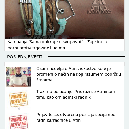
Kampanja `Sama oblikujem svoj život` – Zajedno u
borbi protiv trgovine ljudima
POSLEDNJE VESTI
Osam nedelja u Atini: iskustvo koje je
promenilo način na koji razumem podršku
žrtvama
Tražimo pojačanje: Pridruži se Atininom
timu kao omladinski radnik
Prijavite se: otvorena pozicija socijalnog
radnika/radnice u Atini