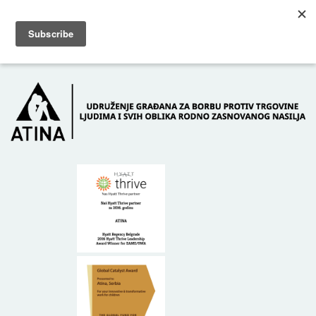
Skip to main content
Dežurni telefon: +381 61 63 84 071
POČETNA
O NAMA
DONATORI
KONTAKT