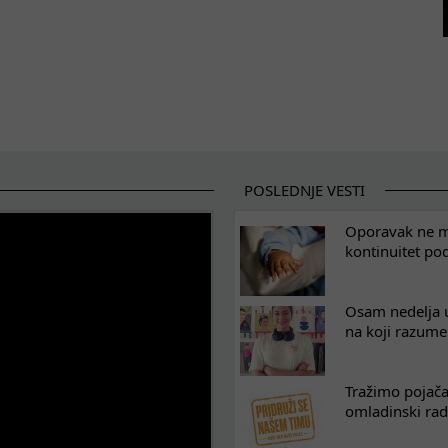
POSLEDNJE VESTI
Oporavak ne mo
kontinuitet po
Osam nedelja u
na koji razum
Tražimo pojača
omladinski rad