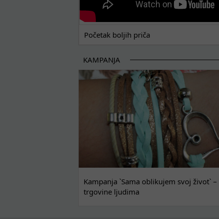
Početak boljih priča
KAMPANJA
Kampanja `Sama oblikujem svoj život` – 
trgovine ljudima