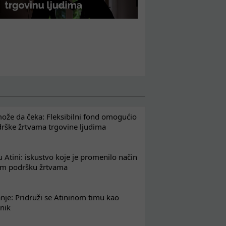
že da čeka: Fleksibilni fond omogućio
drške žrtvama trgovine ljudima
 Atini: iskustvo koje je promenilo način
em podršku žrtvama
nje: Pridruži se Atininom timu kao
nik