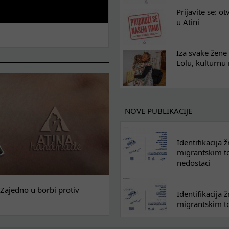
Prijavite se: o
u Atini
Iza svake žene 
Lolu, kulturnu
NOVE PUBLIKACIJE
Identifikacija
migrantskim tok
nedostaci
Zajedno u borbi protiv
Identifikacija
migrantskim to