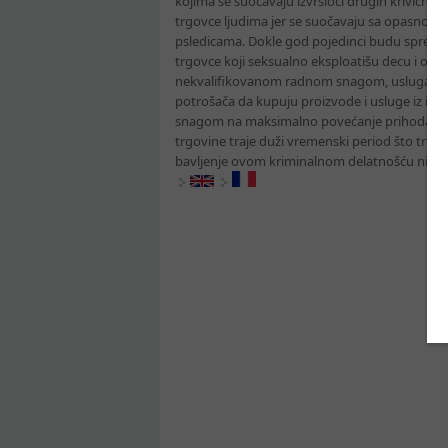
kojima se suočavaju izvršioci drugih krivičnih
trgovce ljudima jer se suočavaju sa opasnošću
psledicama. Dokle god pojedinci budu spremni da
trgovce koji seksualno eksploatišu decu i odra
nekvalifikovanom radnom snagom, uslugama se
potrošača da kupuju proizvode i usluge iz indu
snagom na maksimalno povećanje prihoda uz s
trgovine traje duži vremenski period što trgo
bavljenje ovom kriminalnom delatnošću nije 