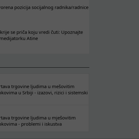
tvorena pozicija socijalnog radnika/radnice
krije se priča koju vredi čuti: Upoznajte
 medijatorku Atine
 žrtava trgovine ljudima u mešovitim
ovima u Srbiji - izazovi, rizici i sistemski
 žrtava trgovine ljudima u mješovitim
kovima - problemi i iskustva