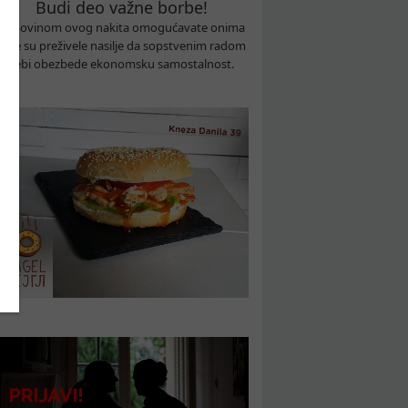
Budi deo važne borbe!
Kupovinom ovog nakita omogućavate onima
koje su preživele nasilje da sopstvenim radom
sebi obezbede ekonomsku samostalnost.