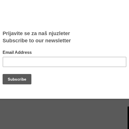
 dela. A sa druge strane, same žrtve često nisu spremne da prijave
 od deportacije, pretnjama, strahom od osvete i ostalim
 plate za seks, dotle će postojati tržište koje je profitabilno za
sle. A trenutno postoji visoka i konstantna tražnja za jeftinom,
ksa i drugim uslugama koje pružaju žrtve trgovine ljudima. Volja
strija koje se oslanjaju na prisilni rad podstiče trgovce radnom
manjenje troškove proizvodnje. Osim toga, eksploatacija žrtava
vcima omogućava kontinuirani priliv novca, a početni kapital za
potreban.