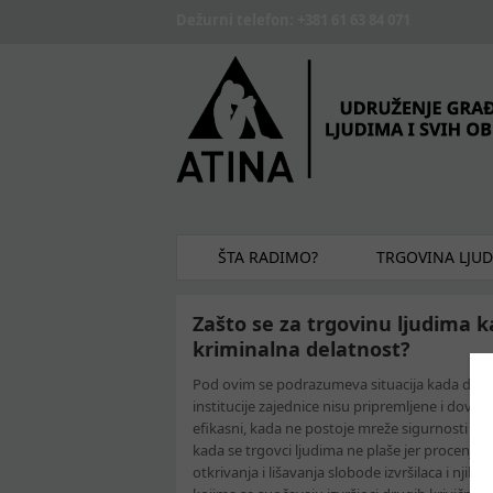
Skip to main content
Dežurni telefon: +381 61 63 84 071
ŠTA RADIMO?
TRGOVINA LJU
Zašto se za trgovinu ljudima ka
kriminalna delatnost?
Pod ovim se podrazumeva situacija kada društ
institucije zajednice nisu pripremljene i dov
efikasni, kada ne postoje mreže sigurnosti za žr
kada se trgovci ljudima ne plaše jer procenjuju
otkrivanja i lišavanja slobode izvršilaca i njih