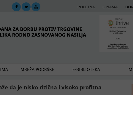
POČETNA
O NAMA
DON
DIMA
MREŽA PODRŠKE
E-BIBLIOTEKA
ME
že da je nisko rizična i visoko profitna
vo nije dovoljno svesno ovog problema, kada državne institucije i
oljno sposobne da odgovore na ovaj problem, kada zakoni nisu
tve i kada policija ne istražuje, niti krivično goni počinioce zločina,
 svoje kriminalne operacije kao nisko-rizične. Naime, rizik od
ovog krivičnog gonjenja je znatno niži u poređenju sa rizicima sa