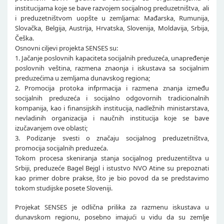
institucijama koje se bave razvojem socijalnog preduzetništva, ali
i preduzetništvom uopšte u zemljama: Mađarska, Rumunija,
Slovačka, Belgija, Austrija, Hrvatska, Slovenija, Moldavija, Srbija,
Češka.
Osnovni ciljevi projekta SENSES su:
1. Jačanje poslovnih kapaciteta socijalnih preduzeća, unapređenje
poslovnih veština, razmena znaonja i iskustava sa socijalnim
preduzećima u zemljama dunavskog regiona;
2. Promocija protoka infprmacija i razmena znanja između
socijalnih preduzeća i socijalno odgovornih tradicionalnih
kompanija, kao i finansijskih institucija, nadležnih ministarstava,
nevladinih organizacija i naučnih institucija koje se bave
izučavanjem ove oblasti;
3. Podizanje svesti o značaju socijalnog preduzetništva,
promocija socijalnih preduzeća.
Tokom procesa skeniranja stanja socijalnog preduzentištva u
Srbiji, preduzeće Bagel Bejgl i istustvo NVO Atine su prepoznati
kao primer dobre prakse, što je bio povod da se predstavimo
tokom studijske posete Sloveniji.
Projekat SENSES je odlična prilika za razmenu iskustava u
dunavskom regionu, posebno imajući u vidu da su zemlje