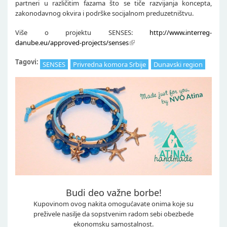
partneri u različitim fazama što se tiče razvijanja koncepta,
zakonodavnog okvira i podrške socijalnom preduzetništvu.
Više o projektu SENSES:
http://www.interreg-
danube.eu/approved-projects/senses
Tagovi:
SENSES
Privredna komora Srbije
Dunavski region
Budi deo važne borbe!
Kupovinom ovog nakita omogućavate onima koje su
preživele nasilje da sopstvenim radom sebi obezbede
ekonomsku samostalnost.