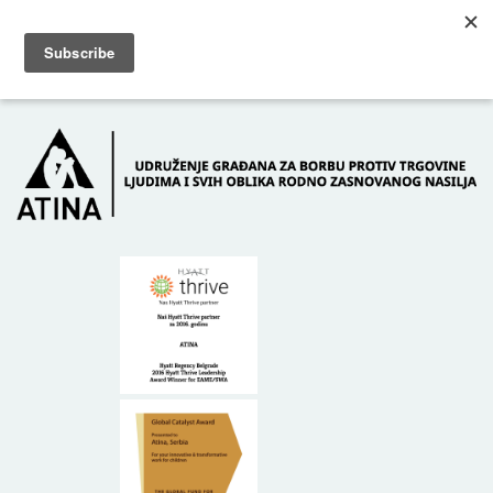
Skip to main content
Dežurni telefon: +381 61 63 84 071
POČETNA
O NAMA
DONATORI
KONTAKT