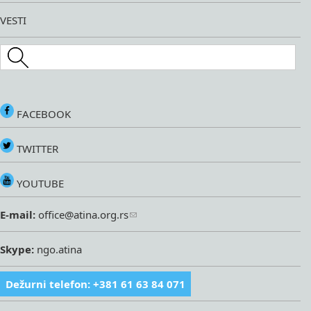
VESTI
Search this site
FACEBOOK
TWITTER
YOUTUBE
E-mail:
office@atina.org.rs
Skype:
ngo.atina
Dežurni telefon: +381 61 63 84 071