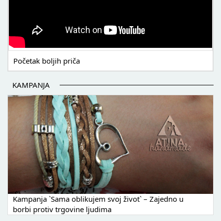
Početak boljih priča
KAMPANJA
Kampanja `Sama oblikujem svoj život` – Zajedno u
borbi protiv trgovine ljudima