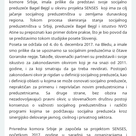
komore Srbije, imala prilike da predstavi svoje socijalno
preduzeće Bagel Bejgl u okviru projekta SENSES koji ima za cilj
jačanje socijalnog preduzetništva u zemljama dunavskog
regiona. Tokom procesa skeniranja stanja socijalnog
preduzetništva u Srbiji, preduzeće Bagel Bejgl i istustvo NVO
Atine su prepoznati kao primer dobre prakse, što je bio povod da
se predstavimo tokom studijske posete Sloveniji.
Poseta se održala od 4. do 6. decembra 2017. na Bledu, a imale
smo prilike da se upoznamo sa socijalnim preduzećima iz čitave
Goranske regije. Takođe, slovenački partneri su predstavili i svoje
iskustvo za zakonodavnim okvirom koji je na snazi od 2011.
godine, i za koji smatraju da ga treba revidirati. Postojeći
zakonodavni okvir je rigidan u definiciji socijalnog preduzeća, kao
i definiciji oblasti u kojima se može osnovati socijalno preduzeće,
nepraktičan za primenu i neprivlačan novim preduzetnicima i
preduzetnicama. Sa druge strane, bez obzira na
nezadovoljavajući pravni okvir, u slovenačkom društvu postoji
konsenzus o važnosti socijalnog preduzetništva i različiti
programi kojima se podržavaju socijalna preduzeća kroz
sinergijsko delovanje javnog, civilnog i privatnog sektora.
Privredna komora Srbije je započela sa projektom SENSES,
početkom 2017. godine u saradnji sa organizacijama i