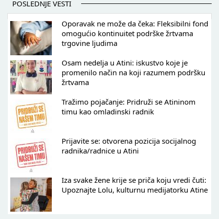
POSLEDNJE VESTI
Oporavak ne može da čeka: Fleksibilni fond
omogućio kontinuitet podrške žrtvama
trgovine ljudima
Osam nedelja u Atini: iskustvo koje je
promenilo način na koji razumem podršku
žrtvama
Tražimo pojačanje: Pridruži se Atininom
timu kao omladinski radnik
Prijavite se: otvorena pozicija socijalnog
radnika/radnice u Atini
Iza svake žene krije se priča koju vredi čuti:
Upoznajte Lolu, kulturnu medijatorku Atine