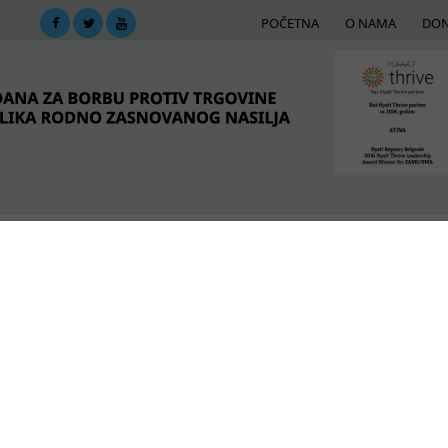
POČETNA
O NAMA
DON
DIMA
MREŽA PODRŠKE
E-BIBLIOTEKA
ME
se u okviru projekta SENSES
POSLEDNJE VESTI