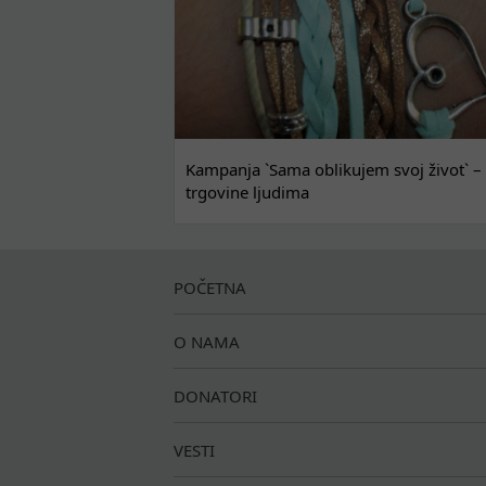
Kampanja `Sama oblikujem svoj život` – 
trgovine ljudima
POČETNA
O NAMA
DONATORI
VESTI