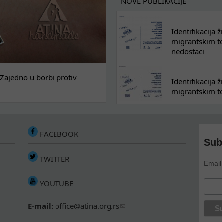
NOVE PUBLIKACIJE
Identifikacija
migrantskim tok
nedostaci
Zajedno u borbi protiv
Identifikacija
migrantskim to
FACEBOOK
Sub
TWITTER
Email
YOUTUBE
E-mail:
office@atina.org.rs