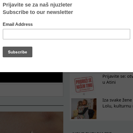
Oporavak ne mo
kontinuitet po
Osam nedelja u
na koji razum
Tražimo pojača
omladinski rad
Prijavite se: o
u Atini
Iza svake žene 
Lolu, kulturnu