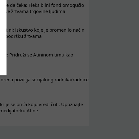
že da čeka: Fleksibilni fond omogućio
drške žrtvama trgovine ljudima
 Atini: iskustvo koje je promenilo način
em podršku žrtvama
nje: Pridruži se Atininom timu kao
nik
tvorena pozicija socijalnog radnika/radnice
krije se priča koju vredi čuti: Upoznajte
 medijatorku Atine