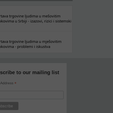
 žrtava trgovine ljudima u mešovitim
ovima u Srbiji - izazovi, rizici i sistemski
 žrtava trgovine ljudima u mješovitim
kovima - problemi i iskustva
scribe to our mailing list
*
 Address