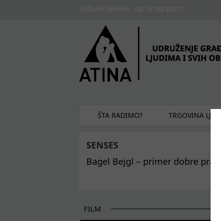
Skip to main content
Dežurni telefon: +381 61 63 84 071
ŠTA RADIMO?
TRGOVINA LJU
SENSES
Bagel Bejgl – primer dobre prak
FILM