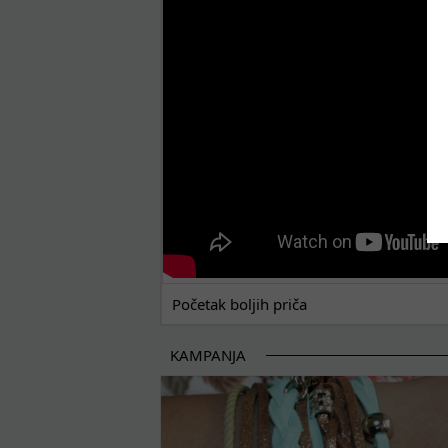
POČETAK BOLJIH PRIČA
Početak boljih priča
KAMPANJA