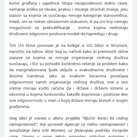
korist građana i zajednice. Stopa nezaposlenosti stalno raste,
nemanje prilika za obuke, praksu i sticanje stručnih znanja, jesu
izazovi sa kojima se suočavaju mnoge kategorije stanovništva,
mladi, oni sa niskim obrazovnim statusom, ili pa oni koji nemaju
mogućnosti za prekvalifikacije , onima kojima nedostaju
društveno odgovorni poslovne modeli da napreduju i drugi.
Tim UG Atina ponosan je na kolege iz UG Izbor iz Strumice,
naročito na njihov izbor koji su načinili kako bi premostili slične
izazove sa kojima se mnoge organizacije civilnog društva
suočavaju, i što su ponudili konkretno rešenje za problem kako
da marginalizovane ljude uključe u svakodnevne društvene i
životne trendove. Iako se ovakvim koracima povećava
odgovornost samih organizacija civilnog društva, one u isto
vreme moraju voditi računa da i države i državni sistemi u
okvirima u kojima funkcionišu, takođe doprinose i podnose deo
ove odgovornosti, u meri u kojoj države moraju brinuti o svojim
građanima.
Ovaj tekst je nastao u okviru projekta “Ključni koraci ka rodnoj
ravnopravnosti", koji sprovodi Agencija za rodnu ravnopravnost i
osnaživanje žena (UN Women), uz finansijsku podršku Evropske
unije. Stavovi u ovom tekstu pripadaju isključivo autorima i