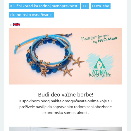
Ključni koraci ka rodnoj ravnopravnosti
EU
EUzaTebe
ekonomsko osnaživanje
Budi deo važne borbe!
Kupovinom ovog nakita omogućavate onima koje su
preživele nasilje da sopstvenim radom sebi obezbede
ekonomsku samostalnost.