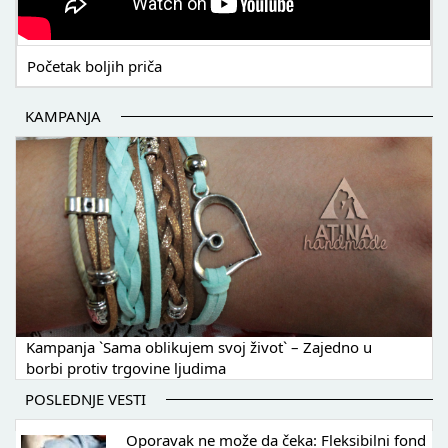
Početak boljih priča
KAMPANJA
Kampanja `Sama oblikujem svoj život` – Zajedno u
borbi protiv trgovine ljudima
POSLEDNJE VESTI
Oporavak ne može da čeka: Fleksibilni fond