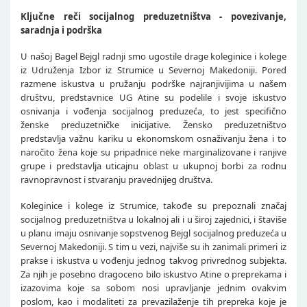
Ključne reči socijalnog preduzetništva - povezivanje,
saradnja i podrška
U našoj Bagel Bejgl radnji smo ugostile drage koleginice i kolege
iz Udruženja Izbor iz Strumice u Severnoj Makedoniji. Pored
razmene iskustva u pružanju podrške najranjivijima u našem
društvu, predstavnice UG Atine su podelile i svoje iskustvo
osnivanja i vođenja socijalnog preduzeća, to jest specifično
ženske preduzetničke inicijative. Žensko preduzetništvo
predstavlja važnu kariku u ekonomskom osnaživanju žena i to
naročito žena koje su pripadnice neke marginalizovane i ranjive
grupe i predstavlja uticajnu oblast u ukupnoj borbi za rodnu
ravnopravnost i stvaranju pravednijeg društva.
Koleginice i kolege iz Strumice, takođe su prepoznali značaj
socijalnog preduzetništva u lokalnoj ali i u široj zajednici, i štaviše
u planu imaju osnivanje sopstvenog Bejgl socijalnog preduzeća u
Severnoj Makedoniji. S tim u vezi, najviše su ih zanimali primeri iz
prakse i iskustva u vođenju jednog takvog privrednog subjekta.
Za njih je posebno dragoceno bilo iskustvo Atine o preprekama i
izazovima koje sa sobom nosi upravljanje jednim ovakvim
poslom, kao i modaliteti za prevazilaženje tih prepreka koje je