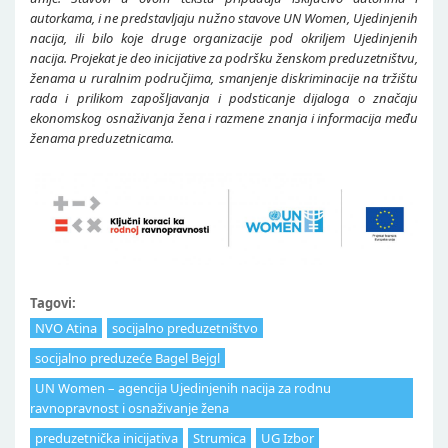
autorkama, i ne predstavljaju nužno stavove UN Women, Ujedinjenih
nacija, ili bilo koje druge organizacije pod okriljem Ujedinjenih
nacija. Projekat je deo inicijative za podršku ženskom preduzetništvu,
ženama u ruralnim područjima, smanjenje diskriminacije na tržištu
rada i prilikom zapošljavanja i podsticanje dijaloga o značaju
ekonomskog osnaživanja žena i razmene znanja i informacija među
ženama preduzetnicama.
Tagovi:
NVO Atina
socijalno preduzetništvo
socijalno preduzeće Bagel Bejgl
UN Women – agencija Ujedinjenih nacija za rodnu
ravnopravnost i osnaživanje žena
preduzetnička inicijativa
Strumica
UG Izbor