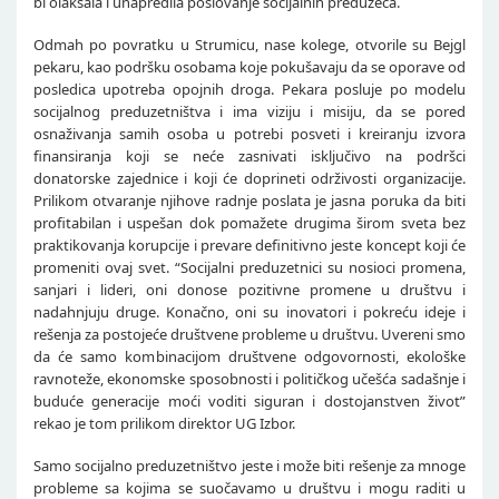
bi olakšala i unapredila poslovanje socijalnih preduzeća.
Odmah po povratku u Strumicu, nase kolege, otvorile su Bejgl
pekaru, kao podršku osobama koje pokušavaju da se oporave od
posledica upotreba opojnih droga. Pekara posluje po modelu
socijalnog preduzetništva i ima viziju i misiju, da se pored
osnaživanja samih osoba u potrebi posveti i kreiranju izvora
finansiranja koji se neće zasnivati isključivo na podršci
donatorske zajednice i koji će doprineti održivosti organizacije.
Prilikom otvaranje njihove radnje poslata je jasna poruka da biti
profitabilan i uspešan dok pomažete drugima širom sveta bez
praktikovanja korupcije i prevare definitivno jeste koncept koji će
promeniti ovaj svet. “Socijalni preduzetnici su nosioci promena,
sanjari i lideri, oni donose pozitivne promene u društvu i
nadahnjuju druge. Konačno, oni su inovatori i pokreću ideje i
rešenja za postojeće društvene probleme u društvu. Uvereni smo
da će samo kombinacijom društvene odgovornosti, ekološke
ravnoteže, ekonomske sposobnosti i političkog učešća sadašnje i
buduće generacije moći voditi siguran i dostojanstven život”
rekao je tom prilikom direktor UG Izbor.
Samo socijalno preduzetništvo jeste i može biti rešenje za mnoge
probleme sa kojima se suočavamo u društvu i mogu raditi u