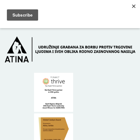
Skip to main content
Dežurni telefon: +381 61 63 84 071
POČETNA
O NAMA
DONATORI
KONTAKT