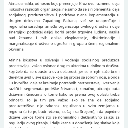
Atina osmislila, odnosno koje primenjuje. Kroz ovu razmenu ideja
i iskustva različitih organizacija, ne samo da se širi plemenita ideja
socijalnog preduzetništva i podržava njena implementacija u
drugim delovima Zapadnog Balkana, već se unapređuje i
regionalna saradnja između organizacija civilnog društva i daje
sinergijski podsticaj daljoj borbi protiv trgovine ljudima, nasilja
nad ženama i svih oblika eksploatacije, diskriminacije i
marginalizacije društveno ugroženih grupa u širim, regionalnim
okvirima.
Atinina iskustva u osivanju i vođenju socijalnog preduzeća
predstavljaju važan oslonac drugim akterima u civilnom društvu
koji žele da se upuste u ovu delatnost, jer se iz njih stiče brzi i
derektni uvid u sve izazove koje taj proces sa sobom nosi, a onda
i u izvorište ideja za kreiranje potrebnih partnerstava, uvezivanje
različitih segmenata podrške žrtvama i, konačno, utiranja puta
državnim činiocima o tome kako se prema ovoj oblasti treba
odnositi. To je tim pre važno ako se zna da socijalno
preduzetništvo nije zakonski regulisano u svim zemljama u
regionu (a to je, budi rečeno, slučaj i sa Srbijom), i da pojedine
države uprkos tome što se nominalno i deklarativno zalažu za
regulaciju ovog pitanja, i dalje kasne u donošenju legislative koja