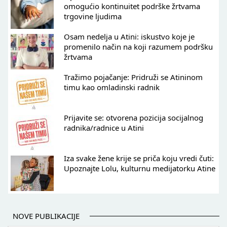
omogućio kontinuitet podrške žrtvama
trgovine ljudima
Osam nedelja u Atini: iskustvo koje je
promenilo način na koji razumem podršku
žrtvama
Tražimo pojačanje: Pridruži se Atininom
timu kao omladinski radnik
Prijavite se: otvorena pozicija socijalnog
radnika/radnice u Atini
Iza svake žene krije se priča koju vredi čuti:
Upoznajte Lolu, kulturnu medijatorku Atine
NOVE PUBLIKACIJE