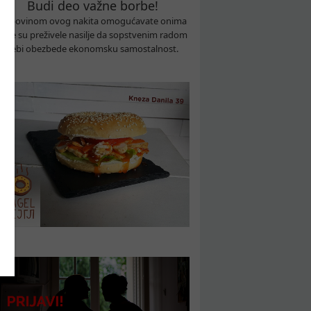
Budi deo važne borbe!
Kupovinom ovog nakita omogućavate onima
koje su preživele nasilje da sopstvenim radom
sebi obezbede ekonomsku samostalnost.