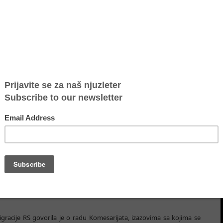
g nasilja i trgovine ljudima sa posebnim osvrtom na migracije
tu đrtava trgovine ljudima
treninga pod nazivom „Praktičari u borbi protiv rodno-zasnovanog
rtom na migracije“ održan je u Somboru. Trening je organizovalo
nske ambasade u Beogradu.
e vladinog i nevladinog sektora, uključujući kolege iz Komesarijata
lni rad Sombor, Sigurne kuće Sombor, Višeg javnog tužilaštva Sombor,
kara bez granica i Crvenog krsta Sombor.
lana Hrnjajk, programska menadžerka UG Atina, koja je predstavila
Prva predavačica, tužiteljka Gorjana Mirčić Čaluković, istakla je
o i međusobnog umrežavanja svih aktera uključenih u borbu protiv
migracije RS govorila je o radu Komesarijata, izazovima sa kojima se