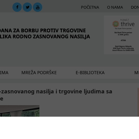
POČETNA
O NAMA
DON
DIMA
MREŽA PODRŠKE
E-BIBLIOTEKA
ME
o-zasnovanog nasilja i trgovine ljudima sa
je