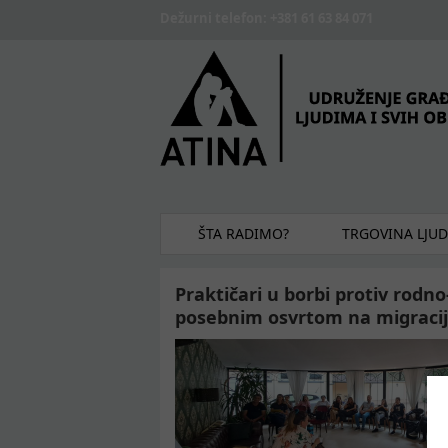
Skip to main content
Dežurni telefon: +381 61 63 84 071
ŠTA RADIMO?
TRGOVINA LJU
Praktičari u borbi protiv rodn
posebnim osvrtom na migraci