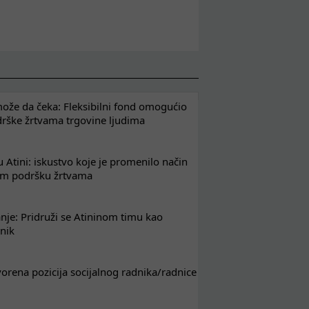
že da čeka: Fleksibilni fond omogućio
drške žrtvama trgovine ljudima
 Atini: iskustvo koje je promenilo način
em podršku žrtvama
nje: Pridruži se Atininom timu kao
nik
tvorena pozicija socijalnog radnika/radnice