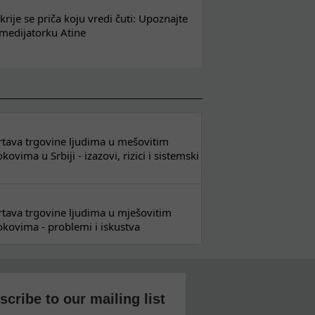
krije se priča koju vredi čuti: Upoznajte
 medijatorku Atine
 žrtava trgovine ljudima u mešovitim
ovima u Srbiji - izazovi, rizici i sistemski
 žrtava trgovine ljudima u mješovitim
kovima - problemi i iskustva
scribe to our mailing list