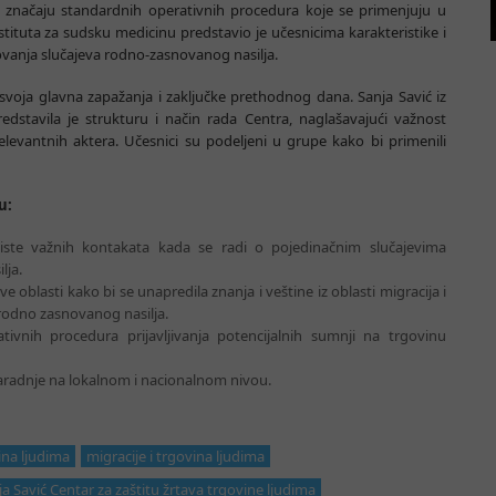
i značaju standardnih operativnih procedura koje se primenjuju u
tituta za sudsku medicinu predstavio je učesnicima karakteristike i
ovanja slučajeva rodno-zasnovanog nasilja.
 svoja glavna zapažanja i zaključke prethodnog dana. Sanja Savić iz
edstavila je strukturu i način rada Centra, naglašavajući važnost
relevantnih aktera. Učesnici su podeljeni u grupe kako bi primenili
u:
liste važnih kontakata kada se radi o pojedinačnim slučajevima
lja.
 oblasti kako bi se unapredila znanja i veštine iz oblasti migracija i
 rodno zasnovanog nasilja.
tivnih procedura prijavljivanja potencijalnih sumnji na trgovinu
saradnje na lokalnom i nacionalnom nivou.
ina ljudima
migracije i trgovina ljudima
ja Savić Centar za zaštitu žrtava trgovine ljudima