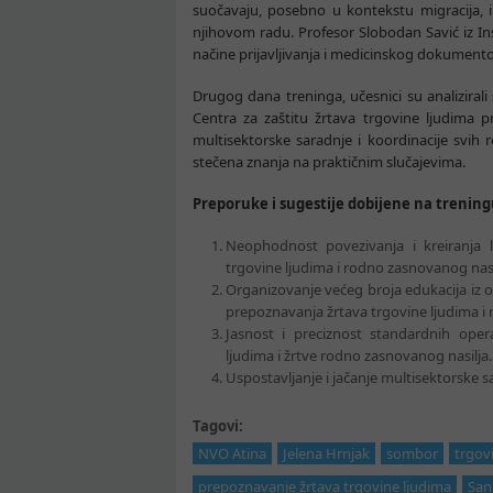
suočavaju, posebno u kontekstu migracija, 
njihovom radu. Profesor Slobodan Savić iz Ins
načine prijavljivanja i medicinskog dokument
Drugog dana treninga, učesnici su analizirali
Centra za zaštitu žrtava trgovine ljudima pr
multisektorske saradnje i koordinacije svih 
stečena znanja na praktičnim slučajevima.
Preporuke i sugestije dobijene na trening
Neophodnost povezivanja i kreiranja 
trgovine ljudima i rodno zasnovanog nasi
Organizovanje većeg broja edukacija iz ove
prepoznavanja žrtava trgovine ljudima i
Jasnost i preciznost standardnih opera
ljudima i žrtve rodno zasnovanog nasilja.
Uspostavljanje i jačanje multisektorske 
Tagovi:
NVO Atina
Jelena Hrnjak
sombor
trgov
prepoznavanje žrtava trgovine ljudima
San