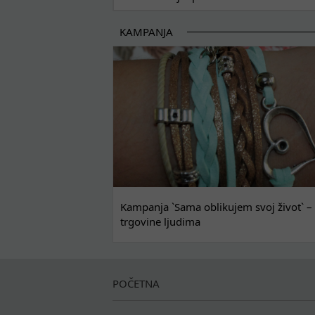
KAMPANJA
Kampanja `Sama oblikujem svoj život` – 
trgovine ljudima
POČETNA