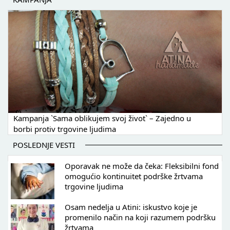
Kampanja `Sama oblikujem svoj život` – Zajedno u
borbi protiv trgovine ljudima
POSLEDNJE VESTI
Oporavak ne može da čeka: Fleksibilni fond
omogućio kontinuitet podrške žrtvama
trgovine ljudima
Osam nedelja u Atini: iskustvo koje je
promenilo način na koji razumem podršku
žrtvama