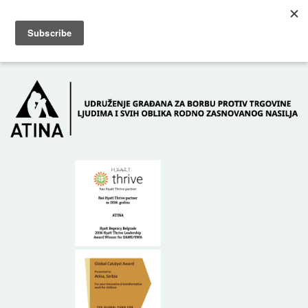
Skip to main content
Dežurni telefon: +381 61 63 84 071
POČETNA
O NAMA
DONATORI
KONTAKT