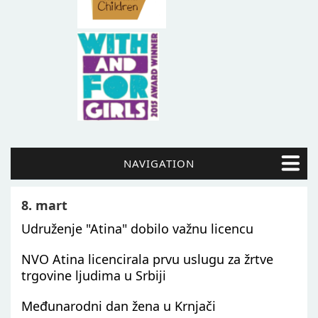
NAVIGATION
8. mart
Udruženje "Atina" dobilo važnu licencu
NVO Atina licencirala prvu uslugu za žrtve
trgovine ljudima u Srbiji
Međunarodni dan žena u Krnjači