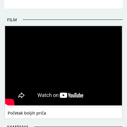
FILM
POČETAK BOLJIH PRIČA
Početak boljih priča
KAMPANJA