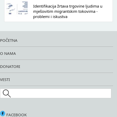
Identifikacija žrtava trgovine ljudima u
mješovitim migrantskim tokovima -
problemi i iskustva
POČETNA
O NAMA
DONATORI
VESTI
Search this site
FACEBOOK