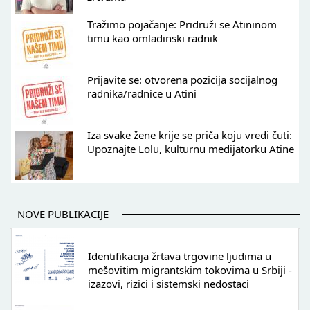
Tražimo pojačanje: Pridruži se Atininom
timu kao omladinski radnik
Prijavite se: otvorena pozicija socijalnog
radnika/radnice u Atini
Iza svake žene krije se priča koju vredi čuti:
Upoznajte Lolu, kulturnu medijatorku Atine
NOVE PUBLIKACIJE
Identifikacija žrtava trgovine ljudima u
mešovitim migrantskim tokovima u Srbiji -
izazovi, rizici i sistemski nedostaci