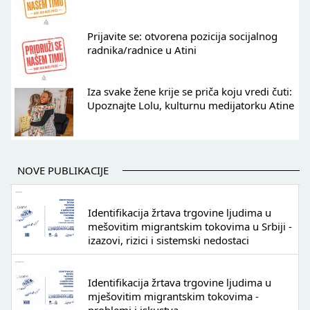
Prijavite se: otvorena pozicija socijalnog
radnika/radnice u Atini
Iza svake žene krije se priča koju vredi čuti:
Upoznajte Lolu, kulturnu medijatorku Atine
NOVE PUBLIKACIJE
Identifikacija žrtava trgovine ljudima u
mešovitim migrantskim tokovima u Srbiji -
izazovi, rizici i sistemski nedostaci
Identifikacija žrtava trgovine ljudima u
mješovitim migrantskim tokovima -