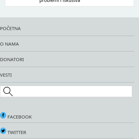
problemi i iskustva
POČETNA
O NAMA
DONATORI
VESTI
Search this site
FACEBOOK
TWITTER