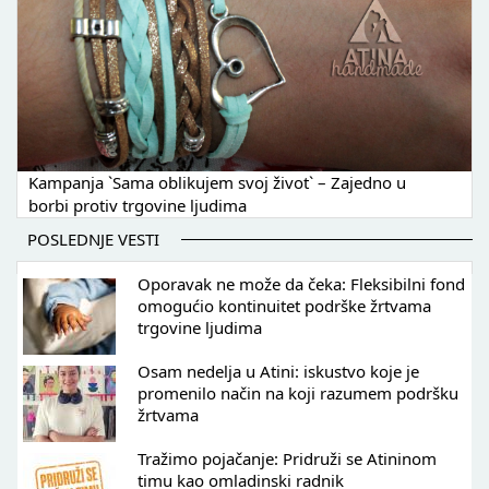
Kampanja `Sama oblikujem svoj život` – Zajedno u
borbi protiv trgovine ljudima
POSLEDNJE VESTI
Oporavak ne može da čeka: Fleksibilni fond
omogućio kontinuitet podrške žrtvama
trgovine ljudima
Osam nedelja u Atini: iskustvo koje je
promenilo način na koji razumem podršku
žrtvama
Tražimo pojačanje: Pridruži se Atininom
timu kao omladinski radnik