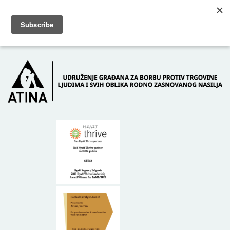
Skip to main content
Dežurni telefon: +381 61 63 84 071
POČETNA
O NAMA
DONATORI
KONTAKT