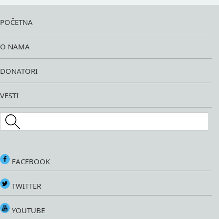
POČETNA
O NAMA
DONATORI
VESTI
Search this site
FACEBOOK
TWITTER
YOUTUBE