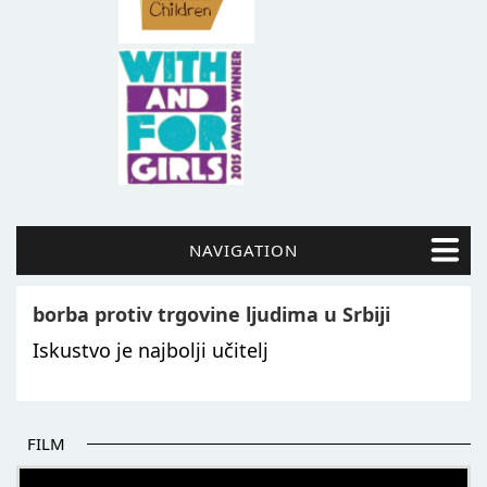
NAVIGATION
borba protiv trgovine ljudima u Srbiji
Iskustvo je najbolji učitelj
FILM
POČETAK BOLJIH PRIČA