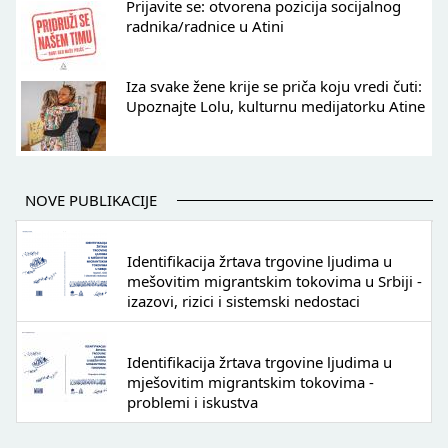
Prijavite se: otvorena pozicija socijalnog
radnika/radnice u Atini
Iza svake žene krije se priča koju vredi čuti:
Upoznajte Lolu, kulturnu medijatorku Atine
NOVE PUBLIKACIJE
Identifikacija žrtava trgovine ljudima u
mešovitim migrantskim tokovima u Srbiji -
izazovi, rizici i sistemski nedostaci
Identifikacija žrtava trgovine ljudima u
mješovitim migrantskim tokovima -
problemi i iskustva