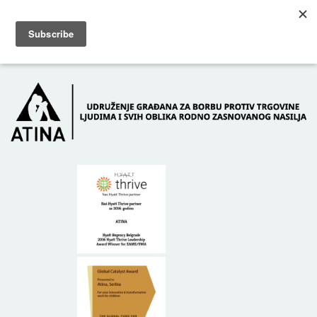
Skip to main content
Dežurni telefon: +381 61 63 84 071
POČETNA
O NAMA
DONATORI
KONTAKT