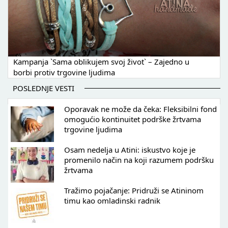
Kampanja `Sama oblikujem svoj život` – Zajedno u
borbi protiv trgovine ljudima
POSLEDNJE VESTI
Oporavak ne može da čeka: Fleksibilni fond
omogućio kontinuitet podrške žrtvama
trgovine ljudima
Osam nedelja u Atini: iskustvo koje je
promenilo način na koji razumem podršku
žrtvama
Tražimo pojačanje: Pridruži se Atininom
timu kao omladinski radnik