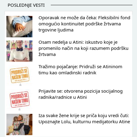
POSLEDNJE VESTI
Oporavak ne može da čeka: Fleksibilni fond
omogućio kontinuitet podrške žrtvama
trgovine ljudima
Osam nedelja u Atini: iskustvo koje je
promenilo način na koji razumem podršku
žrtvama
Tražimo pojačanje: Pridruži se Atininom
timu kao omladinski radnik
Prijavite se: otvorena pozicija socijalnog
radnika/radnice u Atini
Iza svake žene krije se priča koju vredi čuti:
Upoznajte Lolu, kulturnu medijatorku Atine