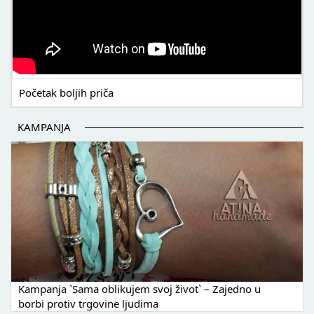
Početak boljih priča
KAMPANJA
Kampanja `Sama oblikujem svoj život` – Zajedno u
borbi protiv trgovine ljudima