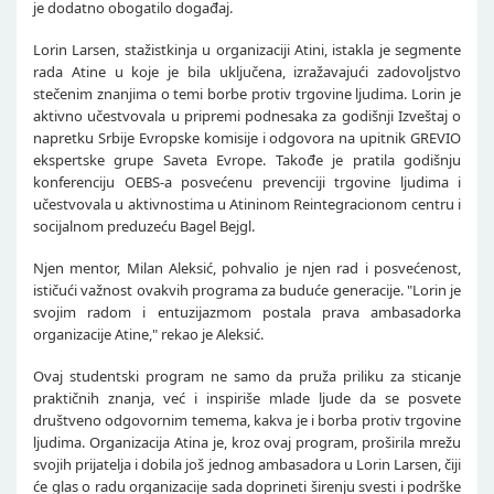
je dodatno obogatilo događaj.
Lorin Larsen, stažistkinja u organizaciji Atini, istakla je segmente
rada Atine u koje je bila uključena, izražavajući zadovoljstvo
stečenim znanjima o temi borbe protiv trgovine ljudima. Lorin je
aktivno učestvovala u pripremi podnesaka za godišnji Izveštaj o
napretku Srbije Evropske komisije i odgovora na upitnik GREVIO
ekspertske grupe Saveta Evrope. Takođe je pratila godišnju
konferenciju OEBS-a posvećenu prevenciji trgovine ljudima i
učestvovala u aktivnostima u Atininom Reintegracionom centru i
socijalnom preduzeću Bagel Bejgl.
Njen mentor, Milan Aleksić, pohvalio je njen rad i posvećenost,
ističući važnost ovakvih programa za buduće generacije. "Lorin je
svojim radom i entuzijazmom postala prava ambasadorka
organizacije Atine," rekao je Aleksić.
Ovaj studentski program ne samo da pruža priliku za sticanje
praktičnih znanja, već i inspiriše mlade ljude da se posvete
društveno odgovornim temema, kakva je i borba protiv trgovine
ljudima. Organizacija Atina je, kroz ovaj program, proširila mrežu
svojih prijatelja i dobila još jednog ambasadora u Lorin Larsen, čiji
će glas o radu organizacije sada doprineti širenju svesti i podrške