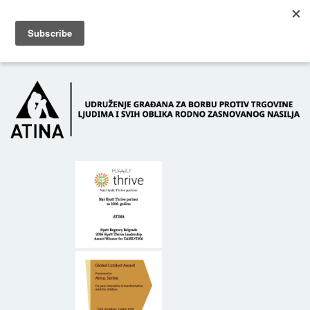
Skip to main content
Dežurni telefon: +381 61 63 84 071
POČETNA
O NAMA
DONATORI
KONTAKT