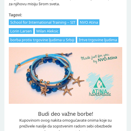
za njihovu misiju širom sveta.
Tagovi:
School for International Training – SIT
NVO Atina
Lorin Larsen
Milan Aleksic
borba protiv trgovine ljudima u Srbiji
žrtve trgovine ljudima
Budi deo važne borbe!
Kupovinom ovog nakita omogućavate onima koje su
preživele nasilje da sopstvenim radom sebi obezbede