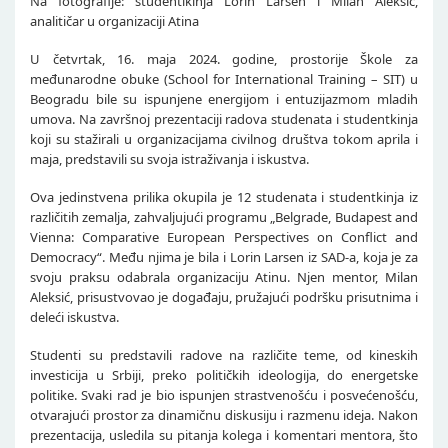
Na fotografije: studentikinja Lorin Larsen i Milan Aleksić,
analitičar u organizaciji Atina
U četvrtak, 16. maja 2024. godine, prostorije Škole za
međunarodne obuke (School for International Training – SIT) u
Beogradu bile su ispunjene energijom i entuzijazmom mladih
umova. Na završnoj prezentaciji radova studenata i studentkinja
koji su stažirali u organizacijama civilnog društva tokom aprila i
maja, predstavili su svoja istraživanja i iskustva.
Ova jedinstvena prilika okupila je 12 studenata i studentkinja iz
različitih zemalja, zahvaljujući programu „Belgrade, Budapest and
Vienna: Comparative European Perspectives on Conflict and
Democracy“. Među njima je bila i Lorin Larsen iz SAD-a, koja je za
svoju praksu odabrala organizaciju Atinu. Njen mentor, Milan
Aleksić, prisustvovao je događaju, pružajući podršku prisutnima i
deleći iskustva.
Studenti su predstavili radove na različite teme, od kineskih
investicija u Srbiji, preko političkih ideologija, do energetske
politike. Svaki rad je bio ispunjen strastvenošću i posvećenošću,
otvarajući prostor za dinamičnu diskusiju i razmenu ideja. Nakon
prezentacija, usledila su pitanja kolega i komentari mentora, što