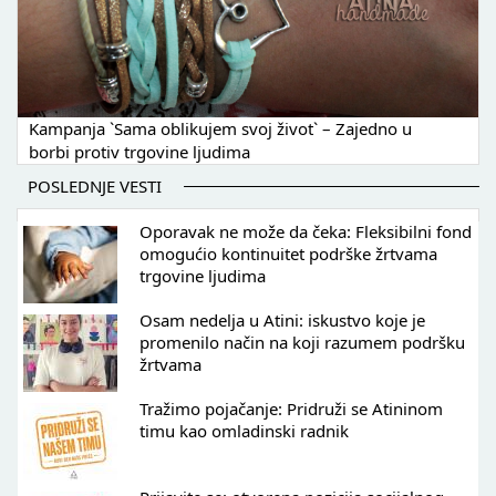
Kampanja `Sama oblikujem svoj život` – Zajedno u
borbi protiv trgovine ljudima
POSLEDNJE VESTI
Oporavak ne može da čeka: Fleksibilni fond
omogućio kontinuitet podrške žrtvama
trgovine ljudima
Osam nedelja u Atini: iskustvo koje je
promenilo način na koji razumem podršku
žrtvama
Tražimo pojačanje: Pridruži se Atininom
timu kao omladinski radnik