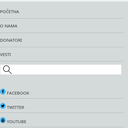
POČETNA
O NAMA
DONATORI
VESTI
Search this site
FACEBOOK
TWITTER
YOUTUBE