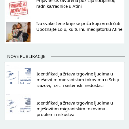
Prijavite se: otvorena pozicija socijalnog
radnika/radnice u Atini
Iza svake žene krije se priča koju vredi čuti:
Upoznajte Lolu, kulturnu medijatorku Atine
NOVE PUBLIKACIJE
Identifikacija žrtava trgovine ljudima u
mešovitim migrantskim tokovima u Srbiji -
izazovi, rizici i sistemski nedostaci
Identifikacija žrtava trgovine ljudima u
mješovitim migrantskim tokovima -
problemi i iskustva