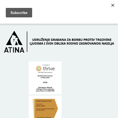
Skip to main content
Dežurni telefon: +381 61 63 84 071
POČETNA
O NAMA
DONATORI
KONTAKT