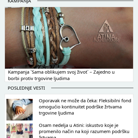
KAMPANJA
Kampanja `Sama oblikujem svoj život` – Zajedno u
borbi protiv trgovine ljudima
POSLEDNJE VESTI
Oporavak ne može da čeka: Fleksibilni fond
omogućio kontinuitet podrške žrtvama
trgovine ljudima
Osam nedelja u Atini: iskustvo koje je
promenilo način na koji razumem podršku
žrtvama