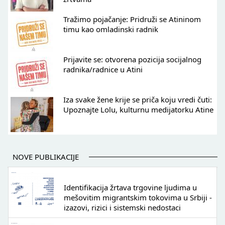
Tražimo pojačanje: Pridruži se Atininom
timu kao omladinski radnik
Prijavite se: otvorena pozicija socijalnog
radnika/radnice u Atini
Iza svake žene krije se priča koju vredi čuti:
Upoznajte Lolu, kulturnu medijatorku Atine
NOVE PUBLIKACIJE
Identifikacija žrtava trgovine ljudima u
mešovitim migrantskim tokovima u Srbiji -
izazovi, rizici i sistemski nedostaci