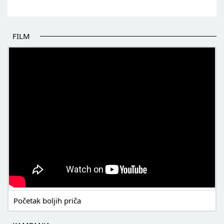
FILM
POČETAK BOLJIH PRIČA
Početak boljih priča