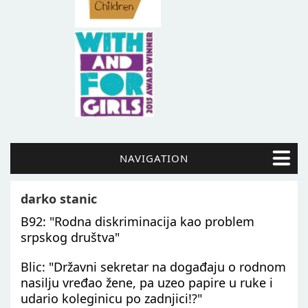
NAVIGATION
darko stanic
B92: "Rodna diskriminacija kao problem
srpskog društva"
Blic: "Državni sekretar na događaju o rodnom
nasilju vređao žene, pa uzeo papire u ruke i
udario koleginicu po zadnjici!?"