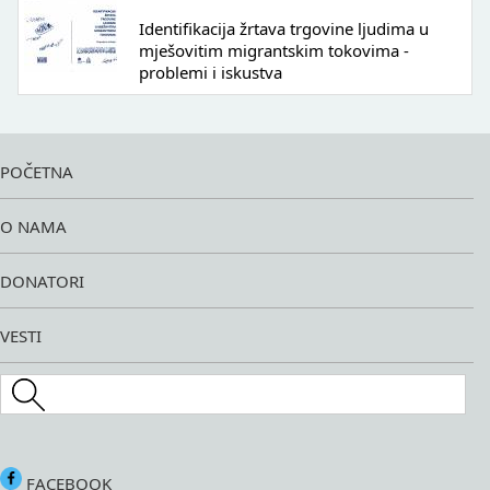
Identifikacija žrtava trgovine ljudima u
mješovitim migrantskim tokovima -
problemi i iskustva
POČETNA
O NAMA
DONATORI
VESTI
Search this site
FACEBOOK