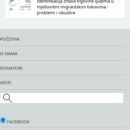
Identifikacija žrtava trgovine ljudima u
mješovitim migrantskim tokovima -
problemi i iskustva
POČETNA
O NAMA
DONATORI
VESTI
Search this site
FACEBOOK