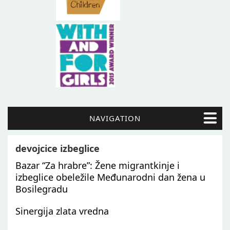
NAVIGATION
devojcice izbeglice
Bazar “Za hrabre”: Žene migrantkinje i
izbeglice obeležile Međunarodni dan žena u
Bosilegradu
Sinergija zlata vredna