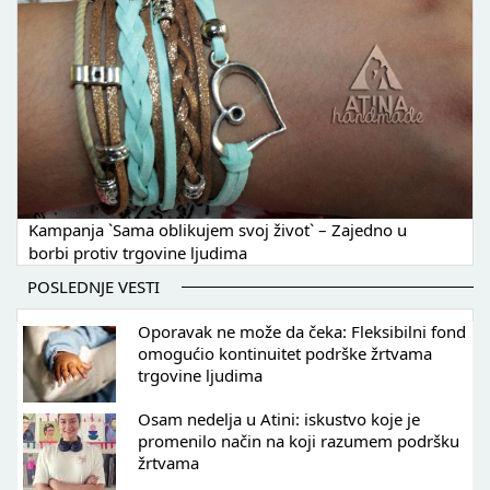
Kampanja `Sama oblikujem svoj život` – Zajedno u
borbi protiv trgovine ljudima
POSLEDNJE VESTI
Oporavak ne može da čeka: Fleksibilni fond
omogućio kontinuitet podrške žrtvama
trgovine ljudima
Osam nedelja u Atini: iskustvo koje je
promenilo način na koji razumem podršku
žrtvama