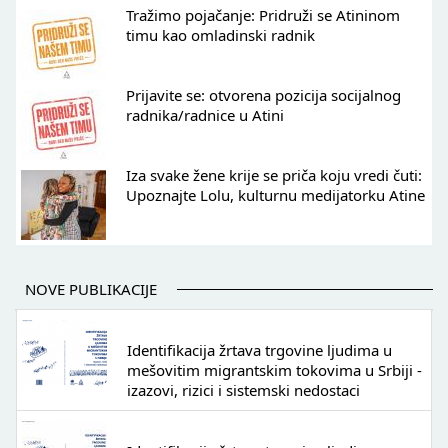
Tražimo pojačanje: Pridruži se Atininom
timu kao omladinski radnik
Prijavite se: otvorena pozicija socijalnog
radnika/radnice u Atini
Iza svake žene krije se priča koju vredi čuti:
Upoznajte Lolu, kulturnu medijatorku Atine
NOVE PUBLIKACIJE
Identifikacija žrtava trgovine ljudima u
mešovitim migrantskim tokovima u Srbiji -
izazovi, rizici i sistemski nedostaci