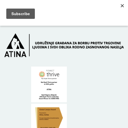
Skip to main content
Dežurni telefon: +381 61 63 84 071
POČETNA
O NAMA
DONATORI
KONTAKT