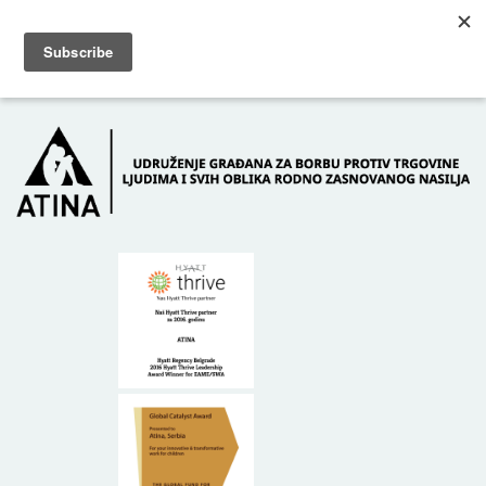
Skip to main content
Dežurni telefon: +381 61 63 84 071
POČETNA
O NAMA
DONATORI
KONTAKT