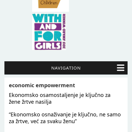
NAVIGATION
economic empowerment
Ekonomsko osamostaljenje je ključno za
žene žrtve nasilja
“Ekonomsko osnaživanje je ključno, ne samo
za žrtve, već za svaku ženu”