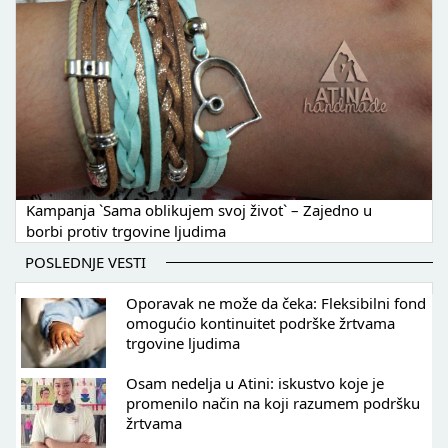
Kampanja `Sama oblikujem svoj život` – Zajedno u
borbi protiv trgovine ljudima
POSLEDNJE VESTI
Oporavak ne može da čeka: Fleksibilni fond
omogućio kontinuitet podrške žrtvama
trgovine ljudima
Osam nedelja u Atini: iskustvo koje je
promenilo način na koji razumem podršku
žrtvama