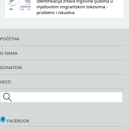
Identifikacija žrtava trgovine ljudima u
mješovitim migrantskim tokovima -
problemi i iskustva
POČETNA
O NAMA
DONATORI
VESTI
Search this site
FACEBOOK