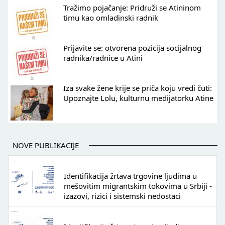
Tražimo pojačanje: Pridruži se Atininom
timu kao omladinski radnik
Prijavite se: otvorena pozicija socijalnog
radnika/radnice u Atini
Iza svake žene krije se priča koju vredi čuti:
Upoznajte Lolu, kulturnu medijatorku Atine
NOVE PUBLIKACIJE
Identifikacija žrtava trgovine ljudima u
mešovitim migrantskim tokovima u Srbiji -
izazovi, rizici i sistemski nedostaci