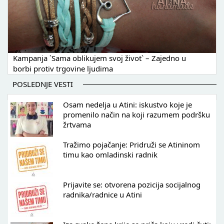
Kampanja `Sama oblikujem svoj život` – Zajedno u
borbi protiv trgovine ljudima
POSLEDNJE VESTI
Osam nedelja u Atini: iskustvo koje je
promenilo način na koji razumem podršku
žrtvama
Tražimo pojačanje: Pridruži se Atininom
timu kao omladinski radnik
Prijavite se: otvorena pozicija socijalnog
radnika/radnice u Atini