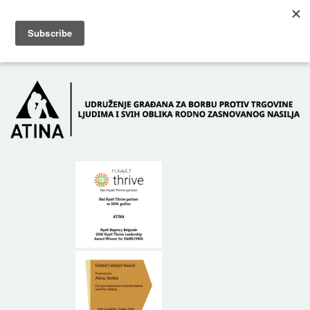
Skip to main content
Dežurni telefon: +381 61 63 84 071
POČETNA
O NAMA
DONATORI
KONTAKT