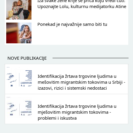
Iza svake žene krije se priča koju vredi čuti:
Upoznajte Lolu, kulturnu medijatorku Atine
Ponekad je najvažnije samo biti tu
NOVE PUBLIKACIJE
Identifikacija žrtava trgovine ljudima u
mešovitim migrantskim tokovima u Srbiji -
izazovi, rizici i sistemski nedostaci
Identifikacija žrtava trgovine ljudima u
mješovitim migrantskim tokovima -
problemi i iskustva