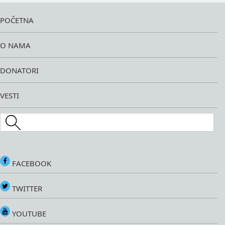
POČETNA
O NAMA
DONATORI
VESTI
Search this site
FACEBOOK
TWITTER
YOUTUBE