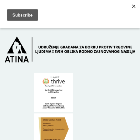
Skip to main content
Dežurni telefon: +381 61 63 84 071
POČETNA
O NAMA
DONATORI
KONTAKT