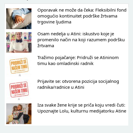
Oporavak ne može da čeka: Fleksibilni fond
omogućio kontinuitet podrške žrtvama
trgovine ljudima
Osam nedelja u Atini: iskustvo koje je
promenilo način na koji razumem podršku
žrtvama
Tražimo pojačanje: Pridruži se Atininom
timu kao omladinski radnik
Prijavite se: otvorena pozicija socijalnog
radnika/radnice u Atini
Iza svake žene krije se priča koju vredi čuti:
Upoznajte Lolu, kulturnu medijatorku Atine