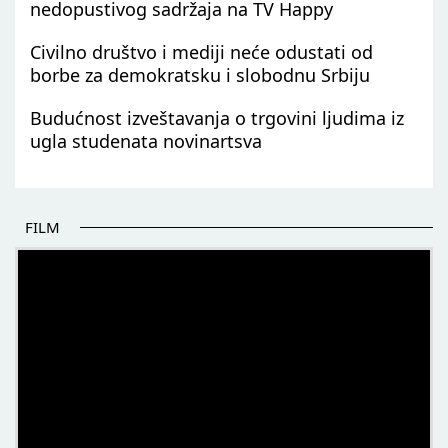
nedopustivog sadržaja na TV Happy
Civilno društvo i mediji neće odustati od
borbe za demokratsku i slobodnu Srbiju
Budućnost izveštavanja o trgovini ljudima iz
ugla studenata novinartsva
FILM
POČETAK BOLJIH PRIČA