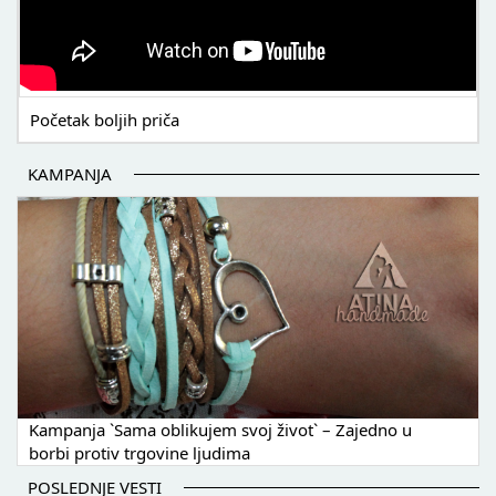
Početak boljih priča
KAMPANJA
Kampanja `Sama oblikujem svoj život` – Zajedno u
borbi protiv trgovine ljudima
POSLEDNJE VESTI