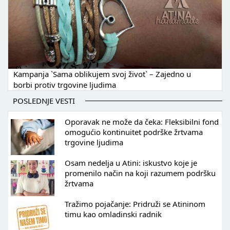
Kampanja `Sama oblikujem svoj život` – Zajedno u
borbi protiv trgovine ljudima
POSLEDNJE VESTI
Oporavak ne može da čeka: Fleksibilni fond
omogućio kontinuitet podrške žrtvama
trgovine ljudima
Osam nedelja u Atini: iskustvo koje je
promenilo način na koji razumem podršku
žrtvama
Tražimo pojačanje: Pridruži se Atininom
timu kao omladinski radnik