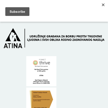
Skip to main content
Dežurni telefon: +381 61 63 84 071
POČETNA
O NAMA
DONATORI
KONTAKT