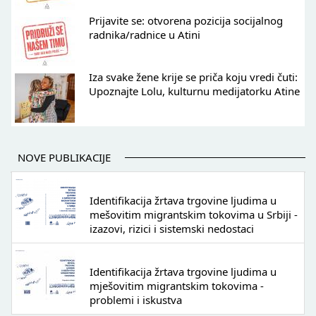
Prijavite se: otvorena pozicija socijalnog
radnika/radnice u Atini
Iza svake žene krije se priča koju vredi čuti:
Upoznajte Lolu, kulturnu medijatorku Atine
NOVE PUBLIKACIJE
Identifikacija žrtava trgovine ljudima u
mešovitim migrantskim tokovima u Srbiji -
izazovi, rizici i sistemski nedostaci
Identifikacija žrtava trgovine ljudima u
mješovitim migrantskim tokovima -
problemi i iskustva