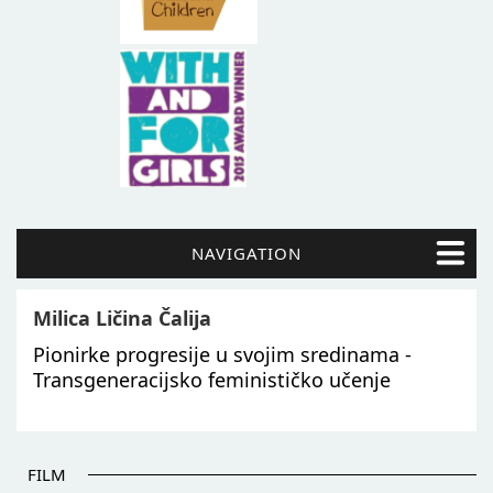
NAVIGATION
Milica Ličina Čalija
Pionirke progresije u svojim sredinama -
Transgeneracijsko feminističko učenje
FILM