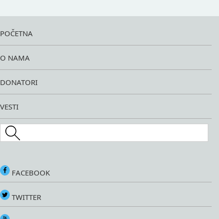
POČETNA
O NAMA
DONATORI
VESTI
Search this site
FACEBOOK
TWITTER