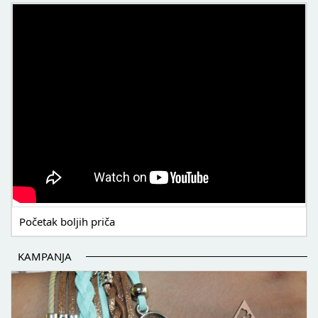
POČETAK BOLJIH PRIČA
Početak boljih priča
KAMPANJA