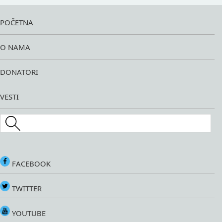
POČETNA
O NAMA
DONATORI
VESTI
Search this site
FACEBOOK
TWITTER
YOUTUBE