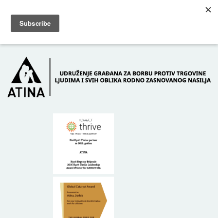
Skip to main content
Dežurni telefon: +381 61 63 84 071
POČETNA
O NAMA
DONATORI
KONTAKT