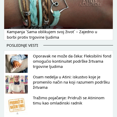
Kampanja `Sama oblikujem svoj život` – Zajedno u
borbi protiv trgovine ljudima
POSLEDNJE VESTI
Oporavak ne može da čeka: Fleksibilni fond
omogućio kontinuitet podrške žrtvama
trgovine ljudima
Osam nedelja u Atini: iskustvo koje je
promenilo način na koji razumem podršku
žrtvama
Tražimo pojačanje: Pridruži se Atininom
timu kao omladinski radnik