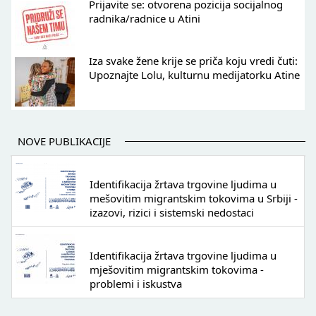
Prijavite se: otvorena pozicija socijalnog
radnika/radnice u Atini
Iza svake žene krije se priča koju vredi čuti:
Upoznajte Lolu, kulturnu medijatorku Atine
NOVE PUBLIKACIJE
Identifikacija žrtava trgovine ljudima u
mešovitim migrantskim tokovima u Srbiji -
izazovi, rizici i sistemski nedostaci
Identifikacija žrtava trgovine ljudima u
mješovitim migrantskim tokovima -
problemi i iskustva