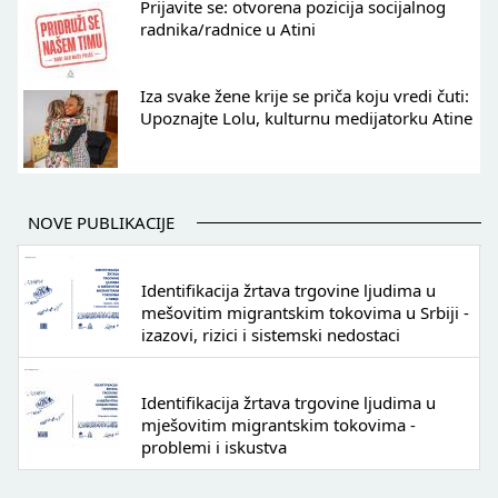
Prijavite se: otvorena pozicija socijalnog
radnika/radnice u Atini
Iza svake žene krije se priča koju vredi čuti:
Upoznajte Lolu, kulturnu medijatorku Atine
NOVE PUBLIKACIJE
Identifikacija žrtava trgovine ljudima u
mešovitim migrantskim tokovima u Srbiji -
izazovi, rizici i sistemski nedostaci
Identifikacija žrtava trgovine ljudima u
mješovitim migrantskim tokovima -
problemi i iskustva