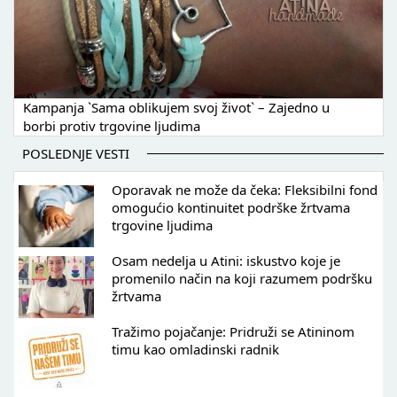
Kampanja `Sama oblikujem svoj život` – Zajedno u
borbi protiv trgovine ljudima
POSLEDNJE VESTI
Oporavak ne može da čeka: Fleksibilni fond
omogućio kontinuitet podrške žrtvama
trgovine ljudima
Osam nedelja u Atini: iskustvo koje je
promenilo način na koji razumem podršku
žrtvama
Tražimo pojačanje: Pridruži se Atininom
timu kao omladinski radnik