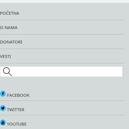
POČETNA
O NAMA
DONATORI
VESTI
Search this site
FACEBOOK
TWITTER
YOUTUBE