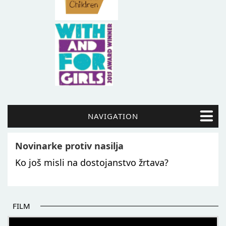
NAVIGATION
Novinarke protiv nasilja
Ko još misli na dostojanstvo žrtava?
FILM
POČETAK BOLJIH PRIČA