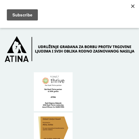
Skip to main content
Dežurni telefon: +381 61 63 84 071
POČETNA
O NAMA
DONATORI
KONTAKT