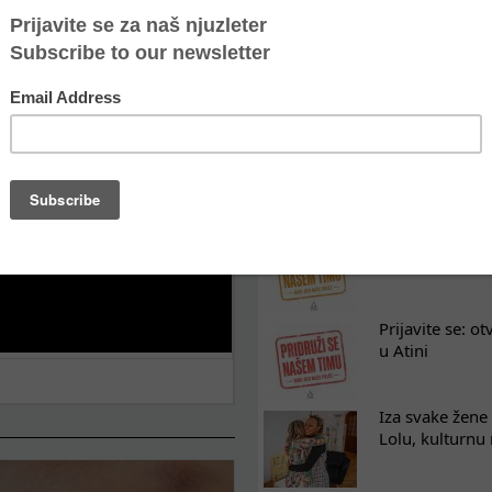
POSLEDNJE VESTI
Oporavak ne mo
kontinuitet po
Osam nedelja u
na koji razum
Tražimo pojača
omladinski rad
Prijavite se: o
u Atini
Iza svake žene 
Lolu, kulturnu