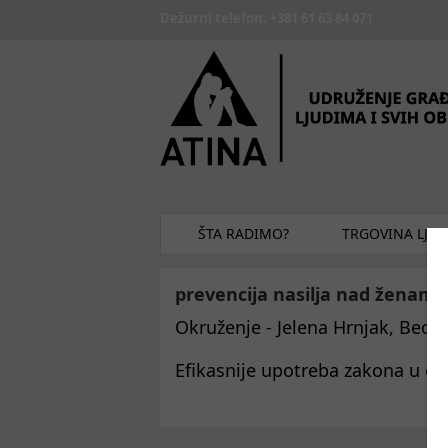
Skip to main content
Dežurni telefon: +381 61 63 84 071
ŠTA RADIMO?
TRGOVINA LJU
prevencija nasilja nad ženama
Okruženje - Jelena Hrnjak, Beogr
Efikasnije upotreba zakona u cil