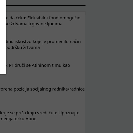
že da čeka: Fleksibilni fond omogućio
drške žrtvama trgovine ljudima
 Atini: iskustvo koje je promenilo način
em podršku žrtvama
nje: Pridruži se Atininom timu kao
nik
tvorena pozicija socijalnog radnika/radnice
krije se priča koju vredi čuti: Upoznajte
 medijatorku Atine