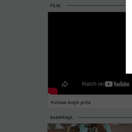
FILM
POČETAK BOLJIH PRIČA
Početak boljih priča
KAMPANJA