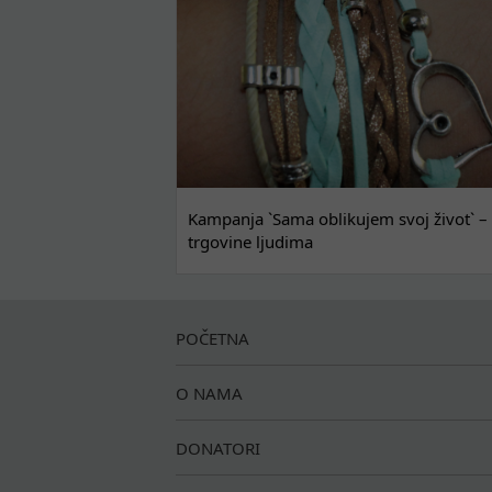
Kampanja `Sama oblikujem svoj život` – 
trgovine ljudima
POČETNA
O NAMA
DONATORI