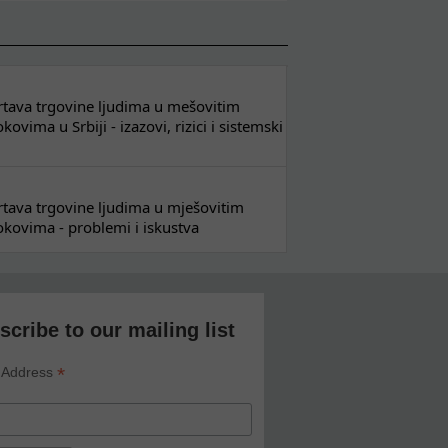
 žrtava trgovine ljudima u mešovitim
ovima u Srbiji - izazovi, rizici i sistemski
 žrtava trgovine ljudima u mješovitim
kovima - problemi i iskustva
scribe to our mailing list
*
 Address