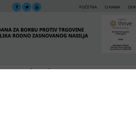
POČETNA
O NAMA
DON
DIMA
MREŽA PODRŠKE
E-BIBLIOTEKA
ME
 i devojčicama
ad: Najglasniji su oni koji opravdavaju nasilje
ju suzbijanja nasilja nad ženama i devojčicama