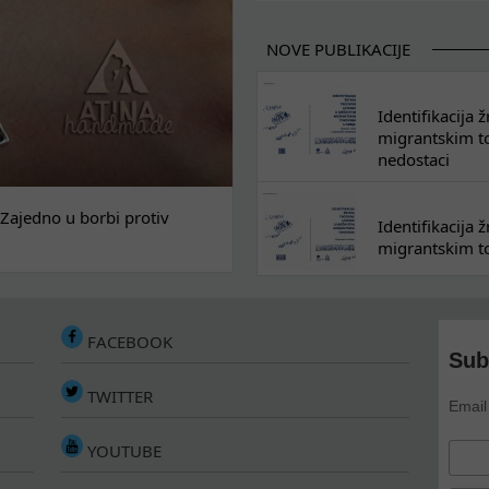
NOVE PUBLIKACIJE
Identifikacija
migrantskim tok
nedostaci
Zajedno u borbi protiv
Identifikacija
migrantskim to
FACEBOOK
Sub
TWITTER
Email
YOUTUBE