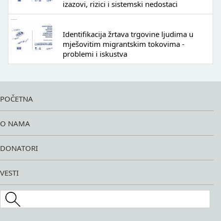
izazovi, rizici i sistemski nedostaci
Identifikacija žrtava trgovine ljudima u
mješovitim migrantskim tokovima -
problemi i iskustva
POČETNA
O NAMA
DONATORI
VESTI
Search this site