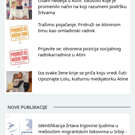
Osam nedelja u Atini: iskustvo koje je
promenilo način na koji razumem podršku
žrtvama
Tražimo pojačanje: Pridruži se Atininom
timu kao omladinski radnik
Prijavite se: otvorena pozicija socijalnog
radnika/radnice u Atini
Iza svake žene krije se priča koju vredi čuti:
Upoznajte Lolu, kulturnu medijatorku Atine
NOVE PUBLIKACIJE
Identifikacija žrtava trgovine ljudima u
mešovitim migrantskim tokovima u Srbiji -