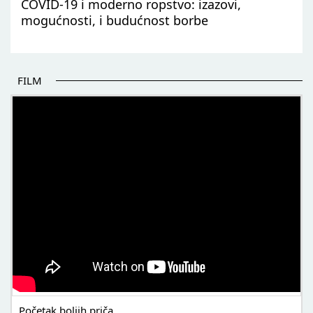
COVID-19 i moderno ropstvo: izazovi,
mogućnosti, i budućnost borbe
FILM
POČETAK BOLJIH PRIČA
Početak boljih priča