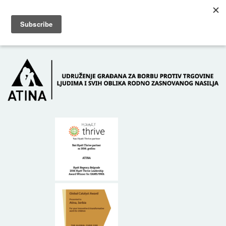
Skip to main content
Dežurni telefon: +381 61 63 84 071
POČETNA
O NAMA
DONATORI
KONTAKT