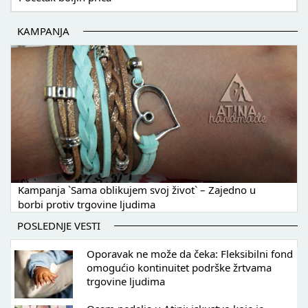
KAMPANJA
Kampanja `Sama oblikujem svoj život` – Zajedno u
borbi protiv trgovine ljudima
POSLEDNJE VESTI
Oporavak ne može da čeka: Fleksibilni fond
omogućio kontinuitet podrške žrtvama
trgovine ljudima