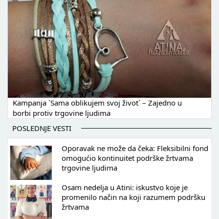
Kampanja `Sama oblikujem svoj život` – Zajedno u
borbi protiv trgovine ljudima
POSLEDNJE VESTI
Oporavak ne može da čeka: Fleksibilni fond
omogućio kontinuitet podrške žrtvama
trgovine ljudima
Osam nedelja u Atini: iskustvo koje je
promenilo način na koji razumem podršku
žrtvama