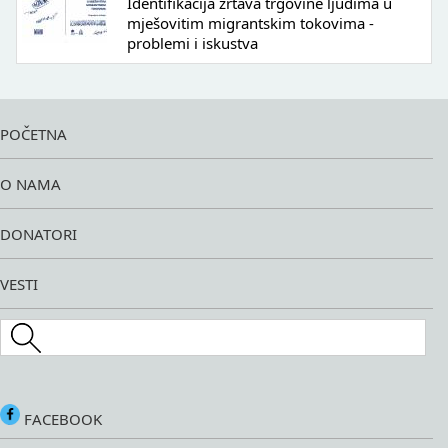
Identifikacija žrtava trgovine ljudima u
mješovitim migrantskim tokovima -
problemi i iskustva
POČETNA
O NAMA
DONATORI
VESTI
Search this site
FACEBOOK