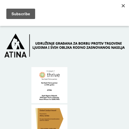
Skip to main content
Dežurni telefon: +381 61 63 84 071
POČETNA
O NAMA
DONATORI
KONTAKT