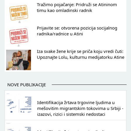
Tražimo pojačanje: Pridruži se Atininom
timu kao omladinski radnik
Prijavite se: otvorena pozicija socijalnog
radnika/radnice u Atini
Iza svake žene krije se priča koju vredi čuti:
Upoznajte Lolu, kulturnu medijatorku Atine
NOVE PUBLIKACIJE
Identifikacija žrtava trgovine ljudima u
mešovitim migrantskim tokovima u Srbiji -
izazovi, rizici i sistemski nedostaci