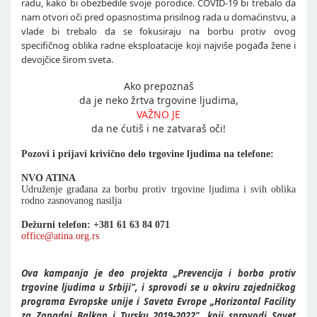
radu, kako bi obezbedile svoje porodice. COVID-19 bi trebalo da
nam otvori oči pred opasnostima prisilnog rada u domaćinstvu, a
vlade bi trebalo da se fokusiraju na borbu protiv ovog
specifičnog oblika radne eksploatacije koji najviše pogađa žene i
devojčice širom sveta.
Ako prepoznaš
da je neko žrtva trgovine ljudima,
VAŽNO JE
da ne ćutiš i ne zatvaraš oči!
Pozovi i prijavi krivično delo trgovine ljudima na telefone:
NVO ATINA
Udruženje građana za borbu protiv trgovine ljudima i svih oblika
rodno zasnovanog nasilja
Dežurni telefon: +381 61 63 84 071
office@atina.org.rs
Ova kampanja je deo projekta „Prevencija i borba protiv
trgovine ljudima u Srbiji”, i sprovodi se u okviru zajedničkog
programa Evropske unije i Saveta Evrope „Horizontal Facility
za Zapadni Balkan i Tursku 2019-2022", koji sprovodi Savet