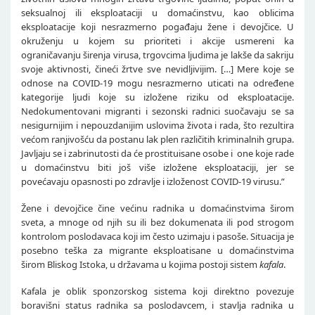
seksualnoj ili eksploataciji u domaćinstvu, kao oblicima
eksploatacije koji nesrazmerno pogađaju žene i devojčice. U
okruženju u kojem su prioriteti i akcije usmereni ka
ograničavanju širenja virusa, trgovcima ljudima je lakše da sakriju
svoje aktivnosti, čineći žrtve sve nevidljivijim. […] Mere koje se
odnose na COVID-19 mogu nesrazmerno uticati na određene
kategorije ljudi koje su izložene riziku od eksploatacije.
Nedokumentovani migranti i sezonski radnici suočavaju se sa
nesigurnijim i nepouzdanijim uslovima života i rada, što rezultira
većom ranjivošću da postanu lak plen različitih kriminalnih grupa.
Javljaju se i zabrinutosti da će prostituisane osobe i one koje rade
u domaćinstvu biti još više izložene eksploataciji, jer se
povećavaju opasnosti po zdravlje i izloženost COVID-19 virusu.”
Žene i devojčice čine većinu radnika u domaćinstvima širom
sveta, a mnoge od njih su ili bez dokumenata ili pod strogom
kontrolom poslodavaca koji im često uzimaju i pasoše. Situacija je
posebno teška za migrante eksploatisane u domaćinstvima
širom Bliskog Istoka, u državama u kojima postoji sistem
kafala
.
Kafala je oblik sponzorskog sistema koji direktno povezuje
boravišni status radnika sa poslodavcem, i stavlja radnika u