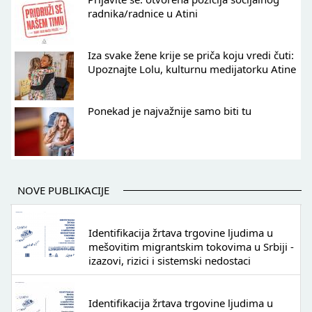
radnika/radnice u Atini
Iza svake žene krije se priča koju vredi čuti:
Upoznajte Lolu, kulturnu medijatorku Atine
Ponekad je najvažnije samo biti tu
NOVE PUBLIKACIJE
Identifikacija žrtava trgovine ljudima u
mešovitim migrantskim tokovima u Srbiji -
izazovi, rizici i sistemski nedostaci
Identifikacija žrtava trgovine ljudima u