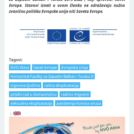
Evrope. Stavovi izneti u ovom članku ne odražavaju nužno
zvaničnu politiku Evropske unije niti Saveta Evrope.​
Tagovi:
NVO Atina
Savet Evrope
Evropska Unija
Horizontal Facility za Zapadni Balkan i Tursku II
trgovina ljudima
radna eksploatacija
prisilni rad u domacinstvu
radnici migranti
seksualna eksploatacija
pandemija korona virusa