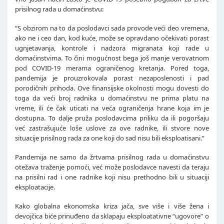
prisilnog rada u domaćinstvu:
“S obzirom na to da poslodavci sada provode veći deo vremena,
ako ne i ceo dan, kod kuće, može se opravdano očekivati porast
ugnjetavanja, kontrole i nadzora migranata koji rade u
domaćinstvima. To čini mogućnost bega još manje verovatnom
pod COVID-19 merama ograničenog kretanja. Pored toga,
pandemija je prouzrokovala porast nezaposlenosti i pad
porodičnih prihoda. Ove finansijske okolnosti mogu dovesti do
toga da veći broj radnika u domaćinstvu ne prima platu na
vreme, ili će čak uticati na veća ograničenja hrane koja im je
dostupna. To dalje pruža poslodavcima priliku da ili pogoršaju
već zastrašujuće loše uslove za ove radnike, ili stvore nove
situacije prisilnog rada za one koji do sad nisu bili eksploatisani.”
Pandemija ne samo da žrtvama prisilnog rada u domaćinstvu
otežava traženje pomoći, već može poslodavce navesti da teraju
na prisilni rad i one radnike koji nisu prethodno bili u situaciji
eksploatacije.
Kako globalna ekonomska kriza jača, sve više i više žena i
devojčica biće prinuđeno da sklapaju eksploatativne “ugovore” o