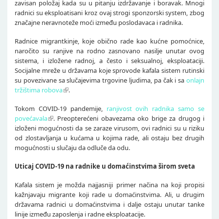
zavisan položaj kada su u pitanju izdržavanje i boravak. Mnogi
radnici su eksploatisani kroz ovaj strogi sponzorski system, zbog
značajne neravnoteže moći između poslodavaca i radnika.
Radnice migrantkinje, koje obično rade kao kućne pomoćnice,
naročito su ranjive na rodno zasnovano nasilje unutar ovog
sistema, i izložene radnoj, a često i seksualnoj, eksploataciji.
Socijalne mreže u državama koje sprovode kafala sistem rutinski
su povezivane sa slučajevima trgovine ljudima, pa čak i sa
onlajn
tržištima robova
.
Tokom COVID-19 pandemije,
ranjivost ovih radnika samo se
povećavala
. Preopterećeni obavezama oko brige za drugog i
izloženi mogućnosti da se zaraze virusom, ovi radnici su u riziku
od zlostavljanja u kućama u kojima rade, ali ostaju bez drugih
mogućnosti u slučaju da odluče da odu.
Uticaj COVID-19 na radnike u domaćinstvima širom sveta
Kafala sistem je možda najjasniji primer načina na koji propisi
kažnjavaju migrante koji rade u domaćinstvima. Ali, u drugim
državama radnici u domaćinstvima i dalje ostaju unutar tanke
linije između zaposlenja i radne eksploatacije.