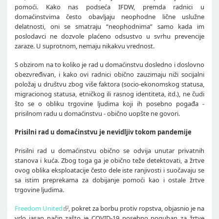
pomoći. Kako nas podseća IFDW, premda radnici u
domaćinstvima često obavljaju neophodne lične uslužne
delatnosti, oni se smatraju “neophodnima” samo kada im
poslodavci ne dozvole plaćeno odsustvo u svrhu prevencije
zaraze. U suprotnom, nemaju nikakvu vrednost.
S obzirom na to koliko je rad u domaćinstvu dosledno i doslovno
obezvređivan, i kako ovi radnici obično zauzimaju niži socijalni
položaj u društvu zbog više faktora (socio-ekonomskog statusa,
migracionog statusa, etničkog ili rasnog identiteta, itd.), ne čudi
što se o obliku trgovine ljudima koji ih posebno pogađa -
prisilnom radu u domaćinstvu - obično uopšte ne govori.
Prisilni rad u domaćinstvu je nevidljiv tokom pandemije
Prisilni rad u domaćinstvu obično se odvija unutar privatnih
stanova i kuća. Zbog toga ga je obično teže detektovati, a žrtve
ovog oblika eksploatacije često dele iste ranjivosti i suočavaju se
sa istim preprekama za dobijanje pomoći kao i ostale žrtve
trgovine ljudima.
Freedom United
, pokret za borbu protiv ropstva, objasnio je na
vrlo jasan način zašto je COVID-19 posebno poguban za žrtve