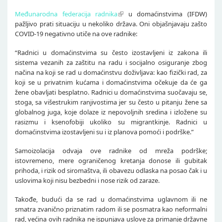
Međunarodna federacija radnika
u domaćinstvima (IFDW)
pažljivo prati situaciju u nekoliko država. Oni objašnjavaju zašto
COVID-19 negativno utiče na ove radnike:
“Radnici u domaćinstvima su često izostavljeni iz zakona ili
sistema vezanih za zaštitu na radu i socijalno osiguranje zbog
načina na koji se rad u domaćinstvu doživljava: kao fizički rad, za
koji se u privatnim kućama i domaćinstvima očekuje da će ga
žene obavljati besplatno. Radnici u domaćinstvima suočavaju se,
stoga, sa višestrukim ranjivostima jer su često u pitanju žene sa
globalnog juga, koje dolaze iz nepovoljnih sredina i izložene su
rasizmu i ksenofobiji ukoliko su migrantkinje. Radnici u
domaćinstvima izostavljeni su i iz planova pomoći i podrške.”
Samoizolacija odvaja ove radnike od mreža podrške;
istovremeno, mere ograničenog kretanja donose ili gubitak
prihoda, i rizik od siromaštva, ili obavezu odlaska na posao čak i u
uslovima koji nisu bezbedni i nose rizik od zaraze.
Takođe, budući da se rad u domaćinstvima uglavnom ili ne
smatra zvanično priznatim radom ili se posmatra kao neformalni
rad, većina ovih radnika ne ispunjava uslove za primanje državne