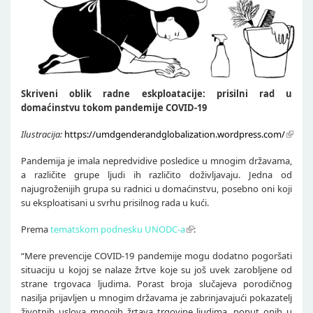
Skriveni oblik radne eskploatacije: prisilni rad u
domaćinstvu tokom pandemije COVID-19
Ilustracija:
https://umdgenderandglobalization.wordpress.com/
Pandemija je imala nepredvidive posledice u mnogim državama,
a različite grupe ljudi ih različito doživljavaju. Jedna od
najugroženijih grupa su radnici u domaćinstvu, posebno oni koji
su eksploatisani u svrhu prisilnog rada u kući.
Prema
tematskom podnesku UNODC-a
:
“Mere prevencije COVID-19 pandemije mogu dodatno pogoršati
situaciju u kojoj se nalaze žrtve koje su još uvek zarobljene od
strane trgovaca ljudima. Porast broja slučajeva porodičnog
nasilja prijavljen u mnogim državama je zabrinjavajući pokazatelj
životnih uslova mnogih žrtava trgovine ljudima, poput onih u