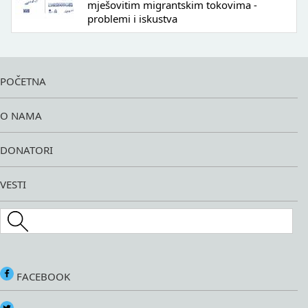
mješovitim migrantskim tokovima -
problemi i iskustva
POČETNA
O NAMA
DONATORI
VESTI
Search this site
FACEBOOK