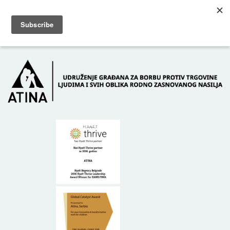
Skip to main content
Dežurni telefon: +381 61 63 84 071
POČETNA
O NAMA
DONATORI
KONTAKT