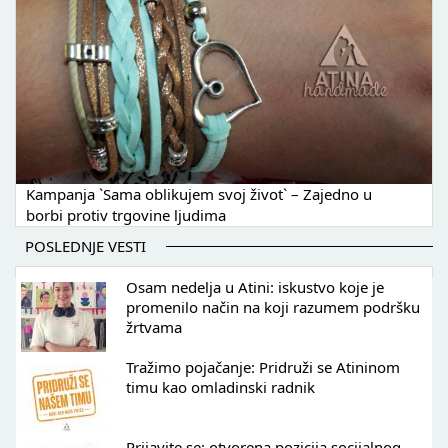
Kampanja `Sama oblikujem svoj život` – Zajedno u
borbi protiv trgovine ljudima
POSLEDNJE VESTI
Osam nedelja u Atini: iskustvo koje je
promenilo način na koji razumem podršku
žrtvama
Tražimo pojačanje: Pridruži se Atininom
timu kao omladinski radnik
Prijavite se: otvorena pozicija socijalnog