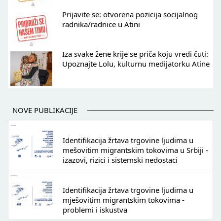
Prijavite se: otvorena pozicija socijalnog
radnika/radnice u Atini
Iza svake žene krije se priča koju vredi čuti:
Upoznajte Lolu, kulturnu medijatorku Atine
NOVE PUBLIKACIJE
Identifikacija žrtava trgovine ljudima u
mešovitim migrantskim tokovima u Srbiji -
izazovi, rizici i sistemski nedostaci
Identifikacija žrtava trgovine ljudima u
mješovitim migrantskim tokovima -
problemi i iskustva