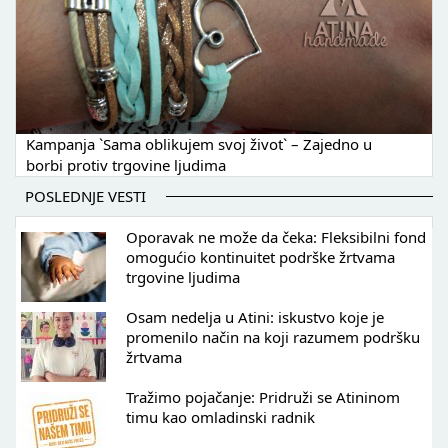
Kampanja `Sama oblikujem svoj život` – Zajedno u
borbi protiv trgovine ljudima
POSLEDNJE VESTI
Oporavak ne može da čeka: Fleksibilni fond
omogućio kontinuitet podrške žrtvama
trgovine ljudima
Osam nedelja u Atini: iskustvo koje je
promenilo način na koji razumem podršku
žrtvama
Tražimo pojačanje: Pridruži se Atininom
timu kao omladinski radnik