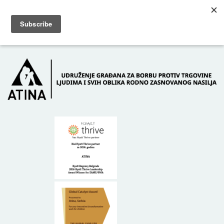
Skip to main content
Dežurni telefon: +381 61 63 84 071
POČETNA
O NAMA
DONATORI
KONTAKT