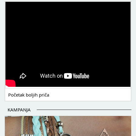
POČETAK BOLJIH PRIČA
Početak boljih priča
KAMPANJA