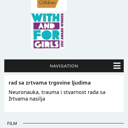
NAVIGATION
rad sa zrtvama trgovine ljudima
Neuronauka, trauma i stvarnost rada sa
žrtvama nasilja
FILM