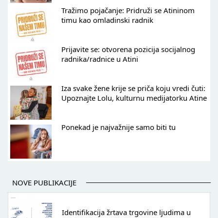
Tražimo pojačanje: Pridruži se Atininom
timu kao omladinski radnik
Prijavite se: otvorena pozicija socijalnog
radnika/radnice u Atini
Iza svake žene krije se priča koju vredi čuti:
Upoznajte Lolu, kulturnu medijatorku Atine
Ponekad je najvažnije samo biti tu
NOVE PUBLIKACIJE
Identifikacija žrtava trgovine ljudima u