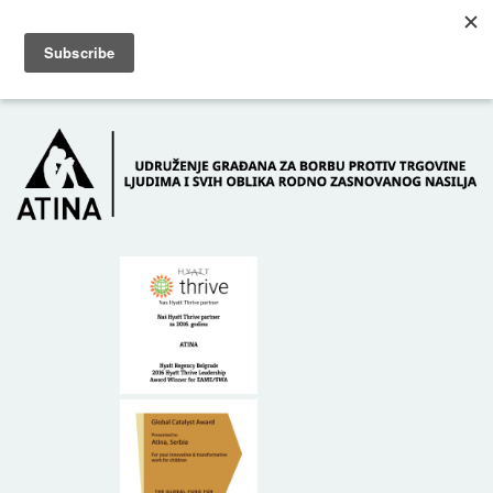
Skip to main content
Dežurni telefon: +381 61 63 84 071
POČETNA
O NAMA
DONATORI
KONTAKT