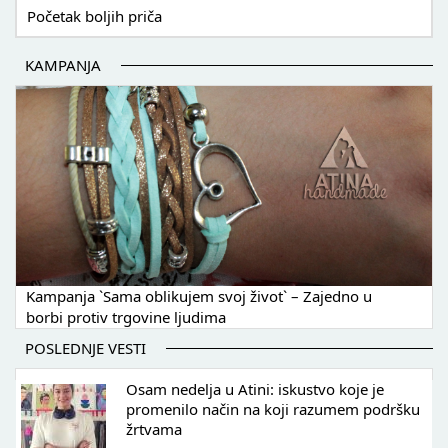
Početak boljih priča
KAMPANJA
Kampanja `Sama oblikujem svoj život` – Zajedno u
borbi protiv trgovine ljudima
POSLEDNJE VESTI
Osam nedelja u Atini: iskustvo koje je
promenilo način na koji razumem podršku
žrtvama