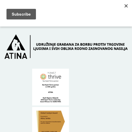
Skip to main content
Dežurni telefon: +381 61 63 84 071
POČETNA
O NAMA
DONATORI
KONTAKT