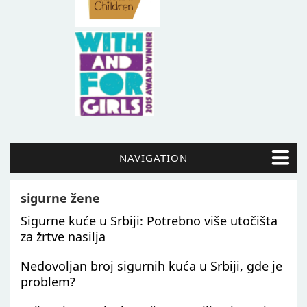
NAVIGATION
sigurne žene
Sigurne kuće u Srbiji: Potrebno više utočišta
za žrtve nasilja
Nedovoljan broj sigurnih kuća u Srbiji, gde je
problem?