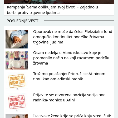
Kampanja `Sama oblikujem svoj život` – Zajedno u
borbi protiv trgovine ljudima
POSLEDNJE VESTI
Oporavak ne može da čeka: Fleksibilni fond
omogućio kontinuitet podrške žrtvama
trgovine ljudima
Osam nedelja u Atini: iskustvo koje je
promenilo način na koji razumem podršku
žrtvama
Tražimo pojačanje: Pridruži se Atininom
timu kao omladinski radnik
Prijavite se: otvorena pozicija socijalnog
radnika/radnice u Atini
Iza svake žene krije se priča koju vredi čuti: