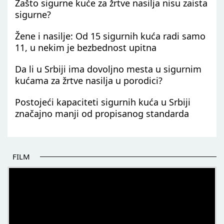
Zašto sigurne kuće za žrtve nasilja nisu zaista
sigurne?
Žene i nasilje: Od 15 sigurnih kuća radi samo
11, u nekim je bezbednost upitna
Da li u Srbiji ima dovoljno mesta u sigurnim
kućama za žrtve nasilja u porodici?
Postojeći kapaciteti sigurnih kuća u Srbiji
značajno manji od propisanog standarda
FILM
POČETAK BOLJIH PRIČA