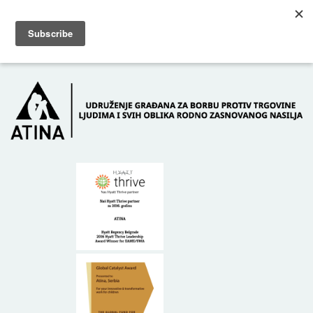
Skip to main content
Dežurni telefon: +381 61 63 84 071
POČETNA
O NAMA
DONATORI
KONTAKT