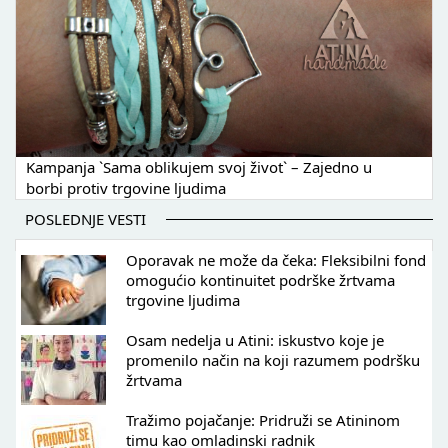
Kampanja `Sama oblikujem svoj život` – Zajedno u
borbi protiv trgovine ljudima
POSLEDNJE VESTI
Oporavak ne može da čeka: Fleksibilni fond
omogućio kontinuitet podrške žrtvama
trgovine ljudima
Osam nedelja u Atini: iskustvo koje je
promenilo način na koji razumem podršku
žrtvama
Tražimo pojačanje: Pridruži se Atininom
timu kao omladinski radnik