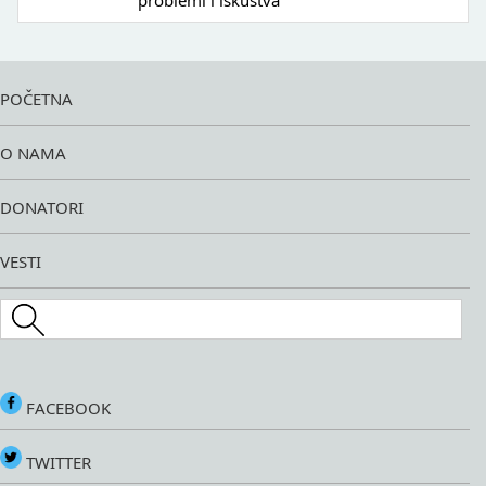
problemi i iskustva
POČETNA
O NAMA
DONATORI
VESTI
Search this site
FACEBOOK
TWITTER