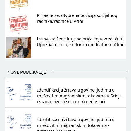
Prijavite se: otvorena pozicija socijalnog
radnika/radnice u Atini
Iza svake žene krije se priča koju vredi čuti:
Upoznajte Lolu, kulturnu medijatorku Atine
NOVE PUBLIKACIJE
Identifikacija žrtava trgovine ljudima u
mešovitim migrantskim tokovima u Srbiji -
izazovi, rizici i sistemski nedostaci
Identifikacija žrtava trgovine ljudima u
mješovitim migrantskim tokovima -