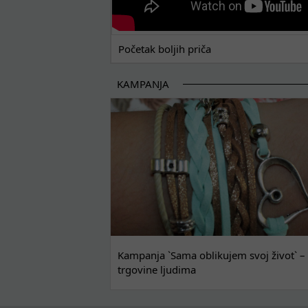
Početak boljih priča
KAMPANJA
Kampanja `Sama oblikujem svoj život` – 
trgovine ljudima