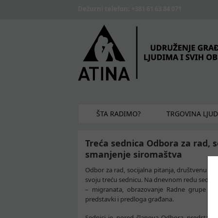
Skip to main content
Dežurni telefon: +381 61 63 84 071
ŠTA RADIMO?
TRGOVINA LJU
Treća sednica Odbora za rad, s
smanjenje siromaštva
Odbor za rad, socijalna pitanja, društvenu uk
svoju treću sednicu. Na dnevnom redu sednice 
– migranata, obrazovanje Radne grupe za os
predstavki i predloga građana.
Sednici je, pored članova Odbora, predstav