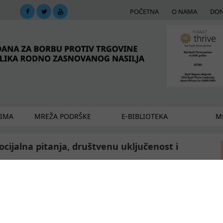
POČETNA
O NAMA
DON
DIMA
MREŽA PODRŠKE
E-BIBLIOTEKA
ME
ocijalna pitanja, društvenu uključenost i
ljučenost i smanjenje siromaštva održao je 12. oktobra 2016. godine
našlo se razmatranje aktuelnog stanja u zbrinjavanju tražilaca azila
naživanje osoba sa invaliditetom u politici, kao i razmatranje
nika ministarstava, Komesarijata, UNHCR-a, UNICEF-a, Beogradskog