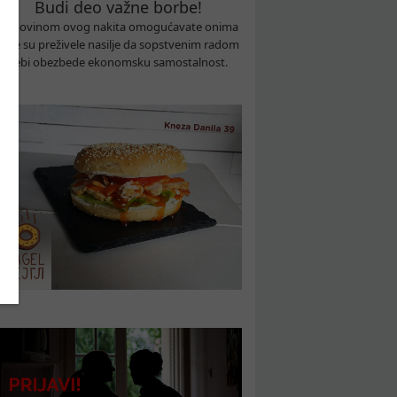
Budi deo važne borbe!
Kupovinom ovog nakita omogućavate onima
koje su preživele nasilje da sopstvenim radom
sebi obezbede ekonomsku samostalnost.