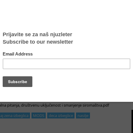
a deteta, prisustvovala isped MODSa Jelena Hrnjak, programska
anja u zbrinjavanju tražilaca azila – migranata, Jelena Hrnjak je iz
e vreme sve češće javlja, a odnosi se na nasilje nad ženama i decom
itoriji. Različiti su načini na koje se ove osobe iskorišćavaju na putu
rtava trgovine ljudima bi trebalo da se odvija bez obzira na to gde se
u zabeležena različita svedočenja ljudi o zlostavljanjima u azilnim i
m predstavlja to što sistem zaštite koji ovde postoji ne može da ih
og programa, trenutno vodi četiri sigurne kuće, koje pružaju podršku
za azil prijavljuje slučajeve nasilja koji se dešavaju ili unutar, ili van
a mesta za izbeglice žene žrtve nasilja. Jelena je naglasila da je
ako bi u situacijama kada je žrtvama neophodna zaštita, reagovali na
jalna pitanja, društvenu uključenost i smanjenje siromaštva.pdf
aj zena izbeglica
MODS
deca izbeglice
nasilje