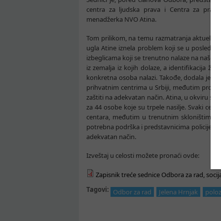
centra za ljudska prava i Centra za prav
menadžerka NVO Atina.
Tom prilikom, na temu razmatranja aktuelnog st
ugla Atine iznela problem koji se u poslednj
izbeglicama koji se trenutno nalaze na našoj ter
iz zemalja iz kojih dolaze, a identifikacija ž
konkretna osoba nalazi. Takođe, dodala je da s
prihvatnim centrima u Srbiji, međutim proble
zaštiti na adekvatan način. Atina, u okviru sv
za 44 osobe koje su trpele nasilje. Svaki centar 
centara, međutim u trenutnim skloništima nem
potrebna podrška i predstavnicima policije, k
adekvatan način.
Izveštaj u celosti možete pronaći ovde:
Zapisnik treće sednice Odbora za rad, soci
Tagovi:
Odbor za rad
Jelena Hrnjak
poloz