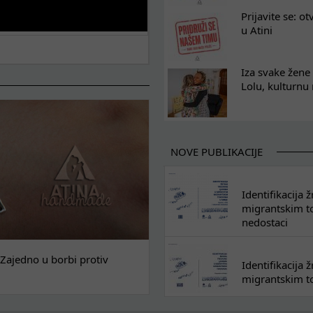
Prijavite se: o
u Atini
Iza svake žene 
Lolu, kulturnu
NOVE PUBLIKACIJE
Identifikacija
migrantskim tok
nedostaci
Zajedno u borbi protiv
Identifikacija
migrantskim to