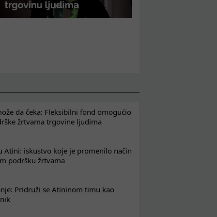
že da čeka: Fleksibilni fond omogućio
drške žrtvama trgovine ljudima
 Atini: iskustvo koje je promenilo način
em podršku žrtvama
nje: Pridruži se Atininom timu kao
nik