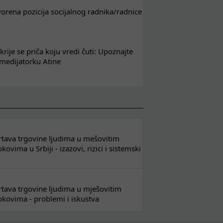
tvorena pozicija socijalnog radnika/radnice
krije se priča koju vredi čuti: Upoznajte
 medijatorku Atine
 žrtava trgovine ljudima u mešovitim
ovima u Srbiji - izazovi, rizici i sistemski
 žrtava trgovine ljudima u mješovitim
kovima - problemi i iskustva