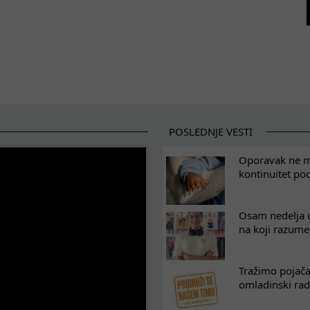
POSLEDNJE VESTI
Oporavak ne mo
kontinuitet po
Osam nedelja u
na koji razum
Tražimo pojača
omladinski rad