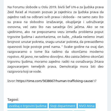
Na Forumu slobode u Oslu 2019. bivši šef UN-a za ljudska prava
Zeid Ra'ad al Hussein pozvao je zajednicu za ljudska prava da
zajedno radi na odbrani svih prava i sloboda - ne samo zato što
su prava na slobodno izražavanje, okupljanje i udruživanje
osnovna, već zato što nas saradnja čini jačima. Ako se ne
ujedinimo, ako ne prepoznamo vezu između problema poput
trgovine ljudima i autoritarizma, on kaže, „nikada nećemo imati
brojnost unutar pokreta, snagu unutar pokreta, da prevaziđemo
opasnosti koje postoje pred nama. " Svake godine na ovaj dan
razgovaramo o tome šta radimo da okončamo moderno
ropstvo. Ali jasno, ne radimo dovoljno. Ako zaista želimo okončati
trgovinu ljudima, moramo zajedno raditi na osnaživanju žrtava
zagovaranjem temeljnih prava. Demokratija mora biti deo
razgovora koji se vode.
Izvor:
https://time.com/5638667/human-trafficking-cause/
Tagovi:
izveštaj o trgovini ljudima
Stejt department
NVO Atina