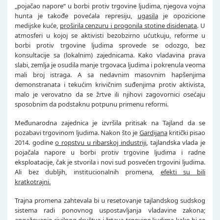
„pojačao napore“ u borbi protiv trgovine ljudima, njegova vojna
hunta je takođe povećala represiju,
ugasila
je opozicione
medijske kuće,
proširila cenzuru i progonila stotine disidenata
. U
atmosferi u kojoj se aktivisti bezobzirno ućutkuju, reforme u
borbi protiv trgovine ljudima sprovede se odozgo, bez
konsultacije sa (lokalnim) zajednicama. Kako vladavina prava
slabi, zemlja je osudila manje trgovaca ljudima i pokrenula veoma
mali broj istraga. A sa nedavnim masovnim hapšenjima
demonstranata i tekućim krivičnim suđenjima protiv aktivista,
malo je verovatno da se žrtve ili njihovi zagovornici osećaju
sposobnim da podstaknu potpunu primenu reformi.
Međunarodna zajednica je izvršila pritisak na Tajland da se
pozabavi trgovinom ljudima. Nakon što je
Gardijana
kritički pisao
2014. godine
o ropstvu u ribarskoj industriji
, tajlandska vlada je
pojačala napore u borbi protiv trgovine ljudima i radne
eksploatacije, čak je stvorila i novi sud posvećen trgovini ljudima.
Ali bez dubljih, institucionalnih promena,
efekti su bili
kratkotrajni.
Trajna promena zahtevala bi u resetovanje tajlandskog sudskog
sistema radi ponovnog uspostavljanja vladavine zakona;
angažovanje civilnog društva i žrtava trgovine ljudima kako bi se