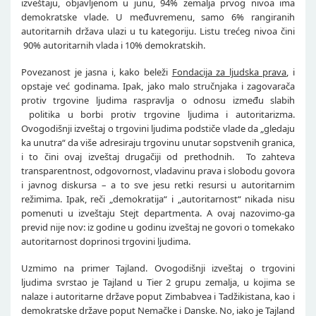
izveštaju, objavljenom u junu, 94% zemalja prvog nivoa ima
demokratske vlade. U međuvremenu, samo 6% rangiranih
autoritarnih država ulazi u tu kategoriju. Listu trećeg nivoa čini
90% autoritarnih vlada i 10% demokratskih.
Povezanost je jasna i, kako beleži
Fondacija za ljudska prava
, i
opstaje već godinama. Ipak, jako malo stručnjaka i zagovarača
protiv trgovine ljudima raspravlja o odnosu između slabih
politika u borbi protiv trgovine ljudima i autoritarizma.
Ovogodišnji izveštaj o trgovini ljudima podstiče vlade da „gledaju
ka unutra“ da više adresiraju trgovinu unutar sopstvenih granica,
i to čini ovaj izveštaj drugačiji od prethodnih. To zahteva
transparentnost, odgovornost, vladavinu prava i slobodu govora
i javnog diskursa – a to sve jesu retki resursi u autoritarnim
režimima. Ipak, reči „demokratija“ i „autoritarnost“ nikada nisu
pomenuti u izveštaju Stejt departmenta. A ovaj nazovimo-ga
previd nije nov: iz godine u godinu izveštaj ne govori o tomekako
autoritarnost doprinosi trgovini ljudima.
Uzmimo na primer Tajland. Ovogodišnji izveštaj o trgovini
ljudima svrstao je Tajland u Tier 2 grupu zemalja, u kojima se
nalaze i autoritarne države poput Zimbabvea i Tadžikistana, kao i
demokratske države poput Nemačke i Danske. No, iako je Tajland