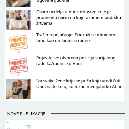
trgovine ljudima
Osam nedelja u Atini: iskustvo koje je
promenilo način na koji razumem podršku
žrtvama
Tražimo pojačanje: Pridruži se Atininom
timu kao omladinski radnik
Prijavite se: otvorena pozicija socijalnog
radnika/radnice u Atini
Iza svake žene krije se priča koju vredi čuti:
Upoznajte Lolu, kulturnu medijatorku Atine
NOVE PUBLIKACIJE