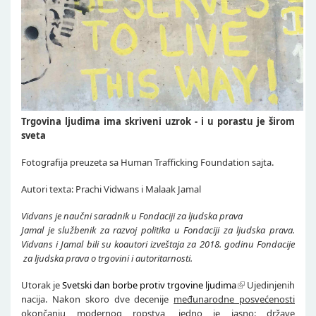
Trgovina ljudima ima skriveni uzrok - i u porastu je širom
sveta
Fotografija preuzeta sa Human Trafficking Foundation sajta.
Autori texta: Prachi Vidwans i Malaak Jamal
Vidvans je naučni saradnik u Fondaciji za ljudska prava
Jamal je službenik za razvoj politika u Fondaciji za ljudska prava.
Vidvans i Jamal bili su koautori izveštaja za 2018. godinu Fondacije
za ljudska prava o trgovini i autoritarnosti.
Utorak je
Svetski dan borbe protiv trgovine ljudima
Ujedinjenih
nacija. Nakon skoro dve decenije
međunarodne posvećenosti
okončanju modernog ropstva, jedno je jasno: države