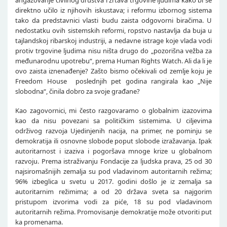
direktno učilo iz njihovih iskustava; i reformu izbornog sistema
tako da predstavnici vlasti budu zaista odgovorni biračima. U
nedostatku ovih sistemskih reformi, ropstvo nastavlja da buja u
tajlandskoj ribarskoj industriji, a nedavne istrage koje vlada vodi
protiv trgovine ljudima nisu ništa drugo do „pozorišna vežba za
međunarodnu upotrebu“, prema Human Rights Watch. Ali da li je
ovo zaista iznenađenje? Zašto bismo očekivali od zemlje koju je
Freedom House poslednjih pet godina rangirala kao „Nije
slobodna“, činila dobro za svoje građane?
Kao zagovornici, mi često razgovaramo o globalnim izazovima
kao da nisu povezani sa političkim sistemima. U ciljevima
održivog razvoja Ujedinjenih nacija, na primer, ne pominju se
demokratija ili osnovne slobode poput slobode izražavanja. Ipak
autoritarnost i izaziva i pogoršava mnoge krize u globalnom
razvoju. Prema istraživanju Fondacije za ljudska prava, 25 od 30
najsiromašnijih zemalja su pod vladavinom autoritarnih režima;
96% izbeglica u svetu u 2017. godini došlo je iz zemalja sa
autoritarnim režimima; a od 20 država sveta sa najgorim
pristupom izvorima vodi za piće, 18 su pod vladavinom
autoritarnih režima. Promovisanje demokratije može otvoriti put
ka promenama.