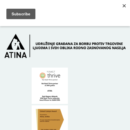
Skip to main content
Dežurni telefon: +381 61 63 84 071
POČETNA
O NAMA
DONATORI
KONTAKT