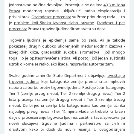
jednostavno ne čine dovoljno. Procenjuje se da ima
40,3 miliona
žrtava
modernog ropstva, uključujući radnu eksploataciju i
prisilni brak.
Osamdeset procenata
su žrtve prinudnog rada – i to
je
problem koji široka javnost slabo razume
.
Dvadeset i pet
procenata
žrtava trgovine ljudima širom sveta su deca.
Trgovina ljudima je epidemija sama po sebi. Ali je takođe
pokazatelj drugih duboko ukorenjenih međunarodnih izazova -
izbegličkih kriza, građanskih sukoba, siromaštva i još mnogo
toga. To je opšteprihvaćena istina. Ali postoji još jedan suštinski
uzrok
o kome se retko, ako ikada
, raspravlja: autoritarizam.
Svake godine američki State Department objavljuje
izveštaj o
trgovini ljudima
koji kategoriše zemlje prema snazi njihovih
napora za borbu protiv trgovine ljudima. Postoje četiri kategorije:
Tier 1 (zemlje prvog nivoa), Tier 2 (zemlje drugog nivoa), Tier 2
lista praćenja (za zemlje drugog nivoa) i Tier 3 (zemlje trećeg
nivoa). Da bi jedna zemlja bila kategorisana kao zemlja učinka
najboljeg prvog nivoa (Tier 1), njena vlada bi trebalo ići brže i
dalje u procesuiranju trgovaca ljudima, zaštiti žrtava, sprečavanju
novih slučajeva trgovine ljudima i partnerstvu sa civilnim
društvom kako bi došli do novih rešenja. U ovogodišnjem