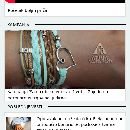
Početak boljih priča
KAMPANJA
Kampanja `Sama oblikujem svoj život` – Zajedno u
borbi protiv trgovine ljudima
POSLEDNJE VESTI
Oporavak ne može da čeka: Fleksibilni fond
omogućio kontinuitet podrške žrtvama