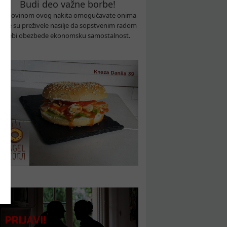
Budi deo važne borbe!
Kupovinom ovog nakita omogućavate onima
koje su preživele nasilje da sopstvenim radom
sebi obezbede ekonomsku samostalnost.