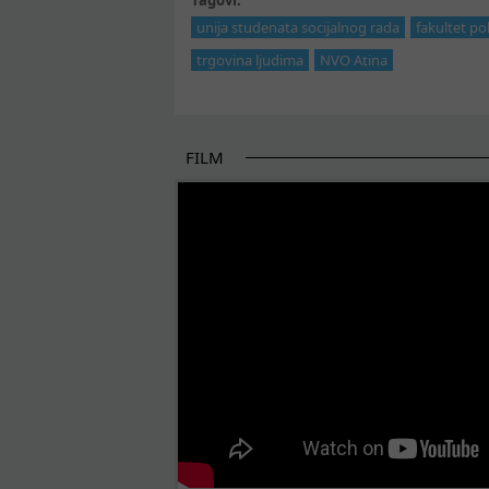
Tagovi:
unija studenata socijalnog rada
fakultet po
trgovina ljudima
NVO Atina
FILM
POČETAK BOLJIH PRIČA