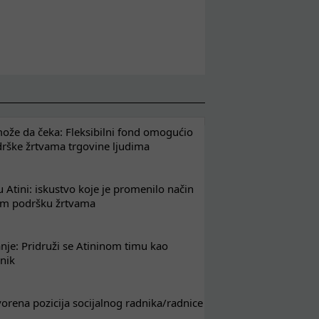
že da čeka: Fleksibilni fond omogućio
drške žrtvama trgovine ljudima
 Atini: iskustvo koje je promenilo način
em podršku žrtvama
nje: Pridruži se Atininom timu kao
nik
tvorena pozicija socijalnog radnika/radnice