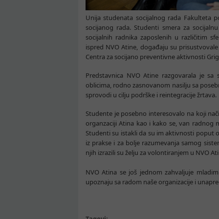
Unija studenata socijalnog rada Fakulteta 
socijanog rada. Studenti smera za socijalnu 
socijalnih radnika zaposlenih u različitim sf
ispred NVO Atine, događaju su prisustvovale i 
Centra za socijano preventivne aktivnosti Grig
Predstavnica NVO Atine razgovarala je sa s
oblicima, rodno zasnovanom nasilju sa poseb
sprovodi u cilju podrške i reintegracije žrtava.
Studente je posebno interesovalo na koji način
organzaciji Atina kao i kako se, van radnog m
Studenti su istakli da su im aktivnosti popu
iz prakse i za bolje razumevanja samog sistema
njih izrazili su želju za volontiranjem u NVO Ati
NVO Atina se još jednom zahvaljuje mladim s
upoznaju sa radom naše organizacije i unapre