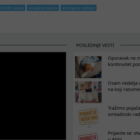
litickih nauka
socijalna zastita
andrijana radoicic
POSLEDNJE VESTI
Oporavak ne mo
kontinuitet po
Osam nedelja u
na koji razum
Tražimo pojača
omladinski rad
Prijavite se: o
u Atini