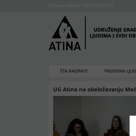
Skip to main content
Dežurni telefon: +381 61 63 84 071
ŠTA RADIMO?
TRGOVINA LJU
UG Atina na obeležavanju Me