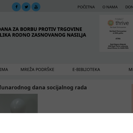
POČETNA
O NAMA
DON
DIMA
MREŽA PODRŠKE
E-BIBLIOTEKA
ME
đunarodnog dana socijalnog rada