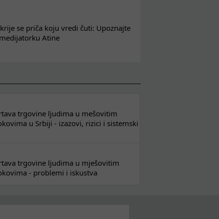
krije se priča koju vredi čuti: Upoznajte
 medijatorku Atine
 žrtava trgovine ljudima u mešovitim
ovima u Srbiji - izazovi, rizici i sistemski
 žrtava trgovine ljudima u mješovitim
kovima - problemi i iskustva