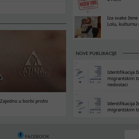
Iza svake žene 
Lolu, kulturnu
NOVE PUBLIKACIJE
Identifikacija
migrantskim tok
nedostaci
Zajedno u borbi protiv
Identifikacija
migrantskim to
FACEBOOK