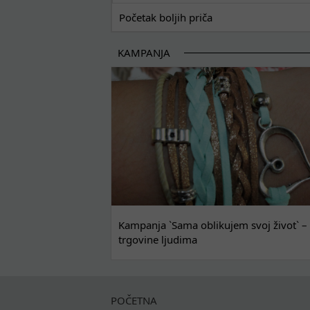
Početak boljih priča
KAMPANJA
Kampanja `Sama oblikujem svoj život` – 
trgovine ljudima
POČETNA