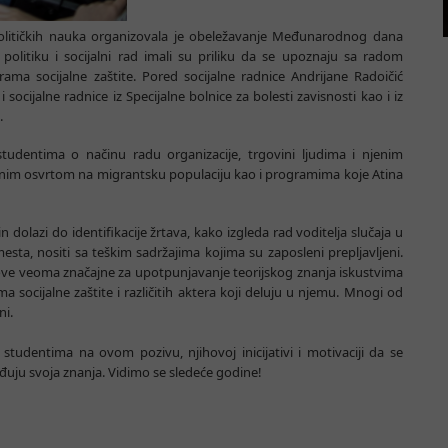
političkih nauka organizovala je obeležavanje Međunarodnog dana
politiku i socijalni rad imali su priliku da se upoznaju sa radom
erama socijalne zaštite. Pored socijalne radnice Andrijane Radoičić
socijalne radnice iz Specijalne bolnice za bolesti zavisnosti kao i iz
.
tudentima o načinu radu organizacije, trgovini ljudima i njenim
nim osvrtom na migrantsku populaciju kao i programima koje Atina
 dolazi do identifikacije žrtava, kako izgleda rad voditelja slučaja u
esta, nositi sa teškim sadržajima kojima su zaposleni prepljavljeni.
t ove veoma značajne za upotpunjavanje teorijskog znanja iskustvima
 socijalne zaštite i različitih aktera koji deluju u njemu. Mnogi od
ni.
tudentima na ovom pozivu, njihovoj inicijativi i motivaciji da se
đuju svoja znanja. Vidimo se sledeće godine!