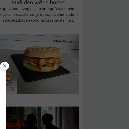
Budi deo važne borbe!
Kupovinom ovog nakita omogućavate onima
koje su preživele nasilje da sopstvenim radom
sebi obezbede ekonomsku samostalnost.