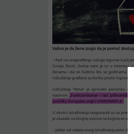
Važno je da žene znaju da je pomoć dostu
– Rad na unapređenju usluge sigurne kuće jed
čuvaju životi. Svima nam je to u interesu,
ženama i da se čudimo što se godinama stopa
Udruženja građana za borbu protiv trgovine lj
Udruženje “Atina” je sprovelo pionirsko ist
nazivom
„Funkcionisanje i rad prihvatilišta 
podršku Evropske unije i UNWOMEN-a“.
U okviru istraživanja razgovarali su sa predstav
je ukazalo na brojne izazove sa kojima se sig
– Jedan od nalaza ovog istraživanja jeste da u 