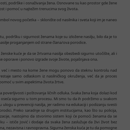
sti, podrške i osnaživanja žena. Osnovane su kao prostor gde žene
ost i pomoć u najtežim trenucima svog života.
simbol novog početka – sklonište od nasilnika i sveta koji im je naneo
u, podršku i sigurnost ženama koje su izložene nasilju, bilo da je to
 nasilje proganjanjem od strane člana/ova porodice.
 ženske kuće je da se žrtvama nasilja obezbedi sigurno utočište, ali i
 oporave i ponovo izgrade svoje živote, pojašnjava ona.
tor, već i mesto na kome žene mogu ponovo da steknu kontrolu nad
restaje samo odlaskom iz nasilničkog okruženja, već da je proces
pomoć u svim aspektima života žrtve.
a poverljivosti i poštovanja ličnih odluka. Svaka žena koja dolazi kod
e oseća sigurno u tom procesu. Mi smo tu da ih podržimo u svakom
logu u prevenciji nasilja, jer radimo na edukaciji i podizanju svesti
rodici. Preko saradnje sa drugim institucijama, kao što su policija,
anizacije, nastojimo da stvorimo sistem koji će pomoći ženama da se
 – ističe Jović i dodaje da svaka žena zaslužuje da živi život bez
na, nezavisna i ravnopravna. Sigurna ženska kuća je tu da pomogne