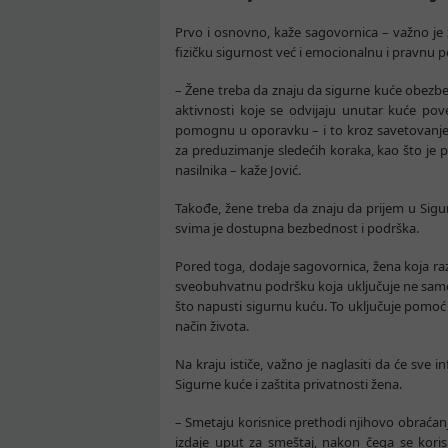
Prvo i osnovno, kaže sagovornica – važno je
fizičku sigurnost već i emocionalnu i pravnu 
– Žene treba da znaju da sigurne kuće obezbeđ
aktivnosti koje se odvijaju unutar kuće pov
pomognu u oporavku – i to kroz savetovanje
za preduzimanje sledećih koraka, kao što je 
nasilnika – kaže Jović.
Takođe, žene treba da znaju da prijem u Sigu
svima je dostupna bezbednost i podrška.
Pored toga, dodaje sagovornica, žena koja ra
sveobuhvatnu podršku koja uključuje ne samo
što napusti sigurnu kuću. To uključuje pomoć
način života.
Na kraju ističe, važno je naglasiti da će sve in
Sigurne kuće i zaštita privatnosti žena.
– Smetaju korisnice prethodi njihovo obraćanje 
izdaje uput za smeštaj, nakon čega se kori