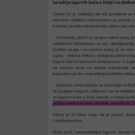
Saradnja sigurnih kuća u Srbiji i na Balka
Upitan ko je nadležan da reši probleme sa ko
odnosno nadležno ministarstvo za pitanja rad
kućama, te treba da kontrolišu njihov rad i 
– Udruženje „Atina“ je upravo nakon ovog istr
nadležnom Ministatsvu za rad, zapošljavanje, b
kvalitet usuge i na osnovu kojeg bi se ona
oglasi – otkriva Aleksić i dodaje da slične ini
koja bi išla ka resornom ministarstvu i u koje
ne odnose samo na pitanje licenciranja, ve
kapaciteta pa do unapređenja kvaliteta celok
– Nažalost, ovom pitanju se ne pridaje ni društv
se podigne njegova vidljivost i da se nadlež
se sigurne kuće u Srbiji udruže u svojoj borb
jačanju međunarodne saradnje, naročito na Zapa
Važno je da žene znaju da je pomoć dostu
Udruženja Atina
Ilinka Jović, rukovoditeljka Sigurne žensk