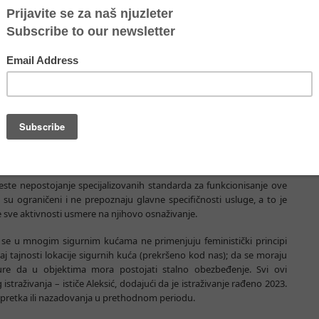
oj oblasti. Još jedan izazov predstavlja i licenca za rad sigurnih
, a to zbog brojnih problema sa kojima se suočavaju – ne mogu da
u da ispune strukturalne standarde – pojašnjava Aleksić.
ostupan u kraćem vremenskom periodu od potrebnog, a zbog broja
da im se uvek posvete u dovoljnoj meri.
na kuća ne treba da bude samo način da im se obezbedi hitno i
ika da dobiju empatičnu i prilagođenu podršku i negu koja će im
ko, obrazovno osnaživanje i oporavak, a onda i mogućnost da
kom proživljenom iskustvu, koje ostavlja dalekosežne posledice po
ić.
jeste nepostojanje specijalizovanih standarda za funkcionisanje ove
 su ograničeni i ne prepoznaju glavne specifičnosti usluge, a to je
 sve aktivnosti usmere na njihovo osnaživanje.
a se u mnogim sigurnim kućama ne primenjuju feministički principi
aj tajnosti lokacije sigurnih kuća (prekršeno kod nas); da se moraju
ure da u objektima mora postojati stalno obezbeđenje. Svi ovi
istraživanja – ističe Aleksić, dodajući da je istraživanje rađeno 2023.
 napretka ili nazadovanja u prethodnom periodu.