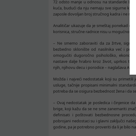
72 odsto manje u odnosu na standarde EU u ov
kuća, budući da nju nemaju sve sigurne kuće
zaposle dovoljan broj stručnog kadra i ne mog
Analitičar ukazuje da je smeštaj ponekad d
korisnica, stručne radnice nisu u mogućnosti 
– Ne smemo zaboraviti da za žrtve, sigur
bezbedno sklonište od nasilnika već i pril
omogućiti dugoročno psihološko, ekonoms
nastave dalje hrabro kroz život, uprkos teš
njih, njihovu decu i porodice – naglašava Aleks
Možda i najveći nedostatak koji su primetili 
usluge, tačnije propisani minimalni standardi
potreba da se osigura bezbednost žena i da se
– Ovaj nedostatak je posledica i činjenice d
brige, koji kažu da se ne sme zanemariti znač
definisati i poštovati bezbednosne proced
pobrojani nedostaci su i glavni zaključci našeg 
godine, pa je potrebno proveriti da li je bilo