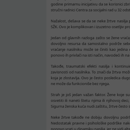
godine primarnu inicijativu da se korisnici zbr
stručni radnici Centra za socijalni rad u 32 odst
Nažalost, dešava se da se neke žrtve nasilja
SŽK. Ovo je komplikovan i izuzetno osetljiv pr
Jedan od glavnih razloga zašto se žene vraća
dovoljno resursa da samostalno podrže sebe i
vraćanje nasilniku može se činiti kao jedina 
ponovo ih privlači na isti način, navodeći ih n
Takođe, traumatski efekti nasilja i kontinui
zavisnosti od nasilnika. To znači da žrtva mož
koja je zlostavlja. Ovo je često posledica dug
ne može da funkcioniše bez njega.
Strah je još jedan važan faktor. Žene koje su 
osvetiti ili naneti štetu njima ili njihovoj d
Sigurna ženska kuća nudi zaštitu, žrtve često s
Neke žrtve takođe ne dobiju dovoljnu podršk
Nedostatak pravne i psihološke podrške nako
ponovo vrati u dinamiku nasilja, jer ne vidi alte