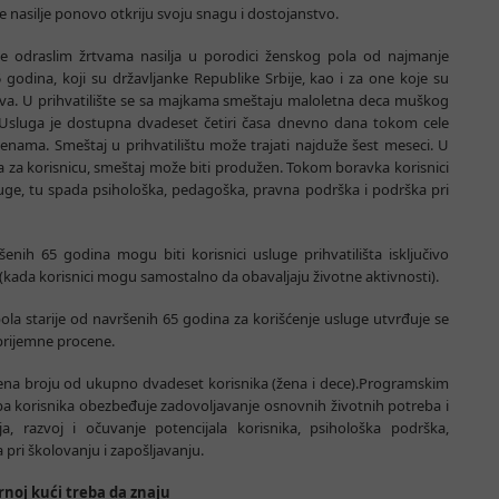
ele nasilje ponovo otkriju svoju snagu i dostojanstvo.
je odraslim žrtvama nasilja u porodici ženskog pola od najmanje
godina, koji su državljanke Republike Srbije, kao i za one koje su
nstva. U prihvatilište se sa majkama smeštaju maloletna deca muškog
 Usluga je dostupna dvadeset četiri časa dnevno dana tokom cele
enama. Smeštaj u prihvatilištu može trajati najduže šest meseci. U
a za korisnicu, smeštaj može biti produžen. Tokom boravka korisnici
sluge, tu spada psihološka, pedagoška, pravna podrška i podrška pri
enih 65 godina mogu biti korisnici usluge prihvatilišta isključivo
a (kada korisnici mogu samostalno da obavaljaju životne aktivnosti).
a starije od navršenih 65 godina za korišćenje usluge utvrđuje se
prijemne procene.
ena broju od ukupno dvadeset korisnika (žena i dece).Programskim
a korisnika obezbeđuje zadovoljavanje osnovnih životnih potreba i
, razvoj i očuvanje potencijala korisnika, psihološka podrška,
pri školovanju i zapošljavanju.
rnoj kući treba da znaju