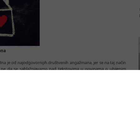
pna
na je od najodgovornijih društvenih angažmana, jer se na taj način
 a ne da se sablažnjavamo nad tekstovima u novinama o ubijenim
 femicida ne smanjuje – kaže za danas Milan Aleksić analitičar iz
udima i svih oblika rodno zasnovanog nasilja „Atina“.
raživanje o sigurnim kućama za žene žrtve nasilja u porodici, pod
za žene žrtve nasilja u Srbiji – Analiza zatečenog stanja ‘Atina’, uz
nicima 13 sigurnih kuća i jednog prihvatilišta u Srbiji, a istraživanje
urne kuće suočavaju.
Srbiji postoji 190 mesta za žrtve rodno zasnovanog nasilja, a to je za