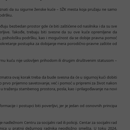
 znati da su sigurne ženske kuće – SŽK mesta koja pružaju ne samo
podršku.
uju bezbedan prostor gde će biti zaštićene od nasilnika i da su sve
erljive. Takođe, trebaju biti svesne da su ove kuće opremljene da
, psihološku podršku, kao i mogućnost da se dobije pravna pomoć
pokretanje postupka za dobijanje mera porodično-pravne zaštite od
rnu kuću nije uslovljen prihodom ili drugim društvenim statusom –
zmatra ovaj korak treba da bude svesna da će u sigurnoj kući dobiti
 prvo prijemno savetovanje, već i pomoć u pripremi za život nakon
 u traženju stambenog prostora, posla, kao i prilagođavanje na novi
formacije i postupci biti poverljivi, jer je jedan od osnovnih principa
nadležnom Centru za socijalni rad ili policiji. Centar za socijalni rad
snica u pratnji dežurnog radnika neodložno smešta. U toku 2024.