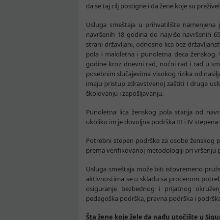
da se taj cilj postigne i da žene koje su preživ
Usluga smeštaja u prihvatilište namenjena 
navršenih 18 godina do najviše navršenih 65 
strani državljani, odnosno lica bez državlja
pola i maloletna i punoletna deca ženskog.
godine kroz dnevni rad, noćni rad i rad u sm
posebnim slučajevima visokog rizika od nasilj
imaju pristup zdravstvenoj zaštiti i druge u
školovanju i zapošljavanju.
Punoletna lica ženskog pola starija od navrš
ukoliko im je dovoljna podrška III i IV stepen
Potrebni stepen podrške za osobe ženskog pol
prema verifikovanoj metodologiji pri vršenju 
Usluga smeštaja može biti istovremeno pruž
aktivnostima se u skladu sa procenom potreb
osiguranje bezbednog i prijatnog okruženja
pedagoška podrška, pravna podrška i podrška 
Šta žene koje žele da nađu utočište u Sigu