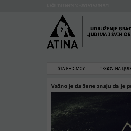
Skip to main content
Dežurni telefon: +381 61 63 84 071
ŠTA RADIMO?
TRGOVINA LJU
Važno je da žene znaju da je