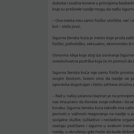
duboke i snažne korene u principima bezbedno
koje su preživele nasilje mogu da nađu sigurn
– Ova mesta nisu samo fizičko utočište, već i 
bol – ističe Jović.
Sigurna ženska kuća je mesto koje pruža zaštit
fizičko, psihološko, seksualno, ekonomsko ili
Osnovna ideja koja stoji iza osnivanja Sigurne
sveobuhvatna podrška koja će im pomoći da se
Sigurna ženska kuća nije samo fizički pros
svojim životom. Svesni smo da nasilje ne p
oporavka dugotrajan i često zahteva stručnu 
– Rad u našoj ustanovi baziran je na principim
nas ima pravo da donese svoje odluke i da s
koraku. Sigurna ženska kuća takođe ima važnu u
javnosti o važnosti reagovanja na nasilje u po
socijalne službe, tužilaštvo i nevladine org
osećaju podržano i sigurno u svakom trenutku
nasilja, u okruženju gde može da bude slobod