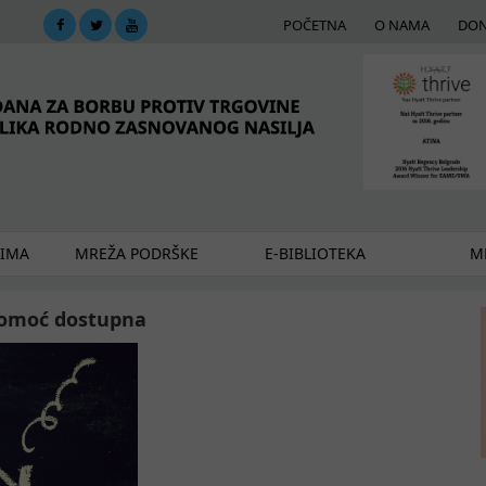
POČETNA
O NAMA
DON
DIMA
MREŽA PODRŠKE
E-BIBLIOTEKA
ME
 pomoć dostupna