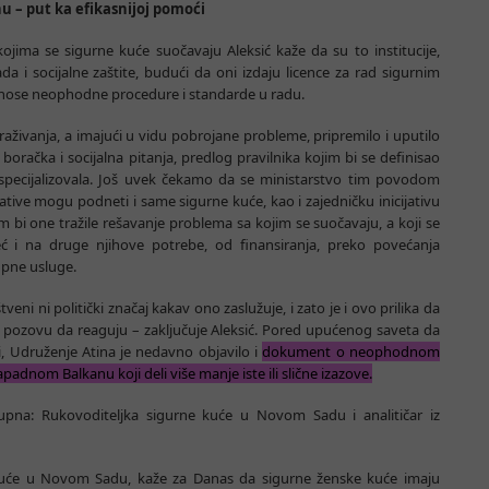
nu – put ka efikasnijoj pomoći
jima se sigurne kuće suočavaju Aleksić kaže da su to institucije,
a i socijalne zaštite, budući da oni izdaju licence za rad sigurnim
donose neophodne procedure i standarde u radu.
aživanja, a imajući u vidu pobrojane probleme, pripremilo i uputilo
oračka i socijalna pitanja, predlog pravilnika kojim bi se definisao
 specijalizovala. Još uvek čekamo da se ministarstvo tim povodom
cijative mogu podneti i same sigurne kuće, kao i zajedničku inicijativu
m bi one tražile rešavanje problema sa kojim se suočavaju, a koji se
ć i na druge njihove potrebe, od finansiranja, preko povećanja
upne usluge.
eni ni politički značaj kakav ono zaslužuje, i zato je i ovo prilika da
ni pozovu da reaguju – zaključuje Aleksić. Pored upućenog saveta da
i, Udruženje Atina je nedavno objavilo i
dokument o neophodnom
dnom Balkanu koji deli više manje iste ili slične izazove.
pna: Rukovoditeljka sigurne kuće u Novom Sadu i analitičar iz
e kuće u Novom Sadu, kaže za Danas da sigurne ženske kuće imaju