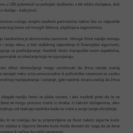
inu u SŽK pokrenuli su policijski službenici u 68 odsto slučajeva, dok
o slučaja – kaže Jović.
 ponovo vraćaju svojim nasilnim partnerima nakon što su napustile
oces koji zavisi od mnogih faktora, objašnjava sagovornica.
ju nasilnicima je ekonomska zavisnost. Mnoge žrtve nasilja nemaju
 svoju decu, a bez stabilnog zaposlenja ili finansijske sigurnosti,
opcija za preživljavanje. Nasilnik često manipuliše ovim aspektima,
a povratak uz obećanja koja ne ispunjavaju.
rani ciklus zlostavljanja mogu uzrokovati da žrtva razvije osećaj
e razvijati neku vrstu emocionalne ili psihološke vezanosti za osobu
oročnog manipulisanja i izolacije, gde nasilnik stvara osećaj da žrtva
izlagale nasilju često se plaše osvete, i ako nasilnik preti da će se
eci, žene se mogu ponovo vratiti iz straha. U takvim slučajevima, iako
trahuju od reakcije nasilnika kada se vrate u svoje ranije okruženje.
u ili ne osećaju da su pripremljene za život nakon sigurne kuće.
n izlaska iz Sigurne ženske kuće može dovesti do toga da se žena
rnative ili načine da izdrži nezavisno.