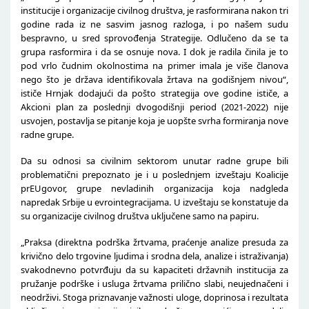
institucije i organizacije civilnog društva, je rasformirana nakon tri
godine rada iz ne sasvim jasnog razloga, i po našem sudu
bespravno, u sred sprovođenja Strategije. Odlučeno da se ta
grupa rasformira i da se osnuje nova. I dok je radila činila je to
pod vrlo čudnim okolnostima na primer imala je više članova
nego što je država identifikovala žrtava na godišnjem nivou“,
ističe Hrnjak dodajući da pošto strategija ove godine ističe, a
Akcioni plan za poslednji dvogodišnji period (2021-2022) nije
usvojen, postavlja se pitanje koja je uopšte svrha formiranja nove
radne grupe.
Da su odnosi sa civilnim sektorom unutar radne grupe bili
problematični prepoznato je i u poslednjem izveštaju Koalicije
prEUgovor, grupe nevladinih organizacija koja nadgleda
napredak Srbije u evrointegracijama. U izveštaju se konstatuje da
su organizacije civilnog društva uključene samo na papiru.
„Praksa (direktna podrška žrtvama, praćenje analize presuda za
krivično delo trgovine ljudima i srodna dela, analize i istraživanja)
svakodnevno potvrđuju da su kapaciteti državnih institucija za
pružanje podrške i usluga žrtvama prilično slabi, neujednačeni i
neodrživi. Stoga priznavanje važnosti uloge, doprinosa i rezultata