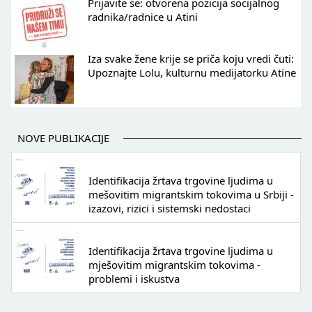
Prijavite se: otvorena pozicija socijalnog
radnika/radnice u Atini
Iza svake žene krije se priča koju vredi čuti:
Upoznajte Lolu, kulturnu medijatorku Atine
NOVE PUBLIKACIJE
Identifikacija žrtava trgovine ljudima u
mešovitim migrantskim tokovima u Srbiji -
izazovi, rizici i sistemski nedostaci
Identifikacija žrtava trgovine ljudima u
mješovitim migrantskim tokovima -
problemi i iskustva