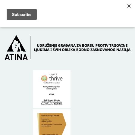
Skip to main content
Dežurni telefon: +381 61 63 84 071
POČETNA
O NAMA
DONATORI
KONTAKT