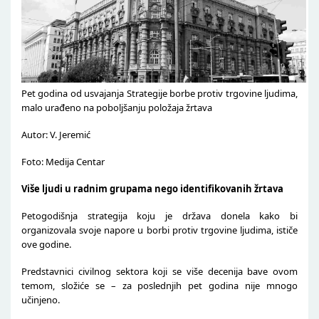
Pet godina od usvajanja Strategije borbe protiv trgovine ljudima,
malo urađeno na poboljšanju položaja žrtava
Autor: V. Jeremić
Foto: Medija Centar
Više ljudi u radnim grupama nego identifikovanih žrtava
Petogodišnja strategija koju je država donela kako bi
organizovala svoje napore u borbi protiv trgovine ljudima, ističe
ove godine.
Predstavnici civilnog sektora koji se više decenija bave ovom
temom, složiće se – za poslednjih pet godina nije mnogo
učinjeno.