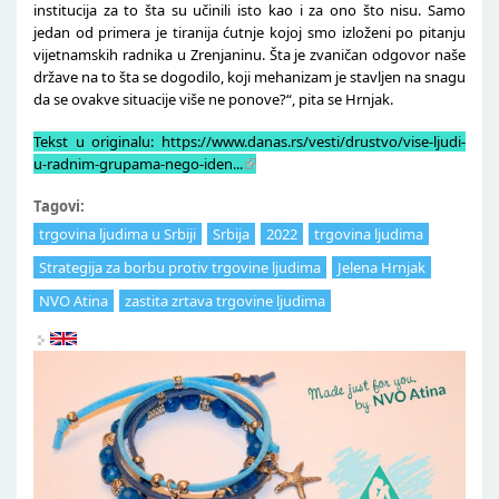
institucija za to šta su učinili isto kao i za ono što nisu. Samo
jedan od primera je tiranija ćutnje kojoj smo izloženi po pitanju
vijetnamskih radnika u Zrenjaninu. Šta je zvaničan odgovor naše
države na to šta se dogodilo, koji mehanizam je stavljen na snagu
da se ovakve situacije više ne ponove?“, pita se Hrnjak.
Tekst u originalu:
https://www.danas.rs/vesti/drustvo/vise-ljudi-
u-radnim-grupama-nego-iden...
Tagovi:
trgovina ljudima u Srbiji
Srbija
2022
trgovina ljudima
Strategija za borbu protiv trgovine ljudima
Jelena Hrnjak
NVO Atina
zastita zrtava trgovine ljudima