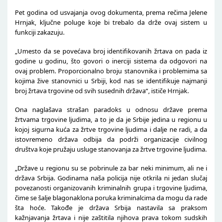
Pet godina od usvajanja ovog dokumenta, prema rečima Jelene
Hrnjak, ključne poluge koje bi trebalo da drže ovaj sistem u
funkciji zakazuju.
„Umesto da se povećava broj identifikovanih žrtava on pada iz
godine u godinu, što govori o inerciji sistema da odgovori na
ovaj problem. Proporcionalno broju stanovnika i problemima sa
kojima žive stanovnici u Srbiji, kod nas se identifikuje najmanji
broj žrtava trgovine od svih susednih država“, ističe Hrnjak.
Ona naglašava strašan paradoks u odnosu države prema
žrtvama trgovine ljudima, a to je da je Srbije jedina u regionu u
kojoj sigurna kuća za žrtve trgovine ljudima i dalje ne radi, a da
istovremeno država odbija da podrži organizacije civilnog
društva koje pružaju usluge stanovanja za žrtve trgovine ljudima.
„Države u regionu su se pobrinule za bar neki minimum, ali ne i
država Srbija. Godinama naša policija nije otkrila ni jedan slučaj
povezanosti organizovanih kriminalnih grupa i trgovine ljudima,
čime se šalje blagonaklona poruka kriminalcima da mogu da rade
šta hoće. Takođe je država Srbija nastavila sa praksom
kažnjavanja žrtava i nije zaštitila njihova prava tokom sudskih