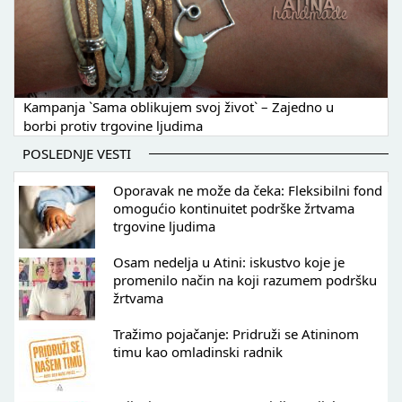
Kampanja `Sama oblikujem svoj život` – Zajedno u
borbi protiv trgovine ljudima
POSLEDNJE VESTI
Oporavak ne može da čeka: Fleksibilni fond
omogućio kontinuitet podrške žrtvama
trgovine ljudima
Osam nedelja u Atini: iskustvo koje je
promenilo način na koji razumem podršku
žrtvama
Tražimo pojačanje: Pridruži se Atininom
timu kao omladinski radnik