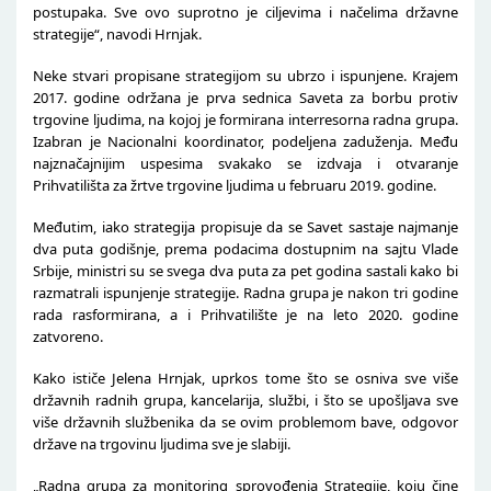
postupaka. Sve ovo suprotno je ciljevima i načelima državne
strategije“, navodi Hrnjak.
Neke stvari propisane strategijom su ubrzo i ispunjene. Krajem
2017. godine održana je prva sednica Saveta za borbu protiv
trgovine ljudima, na kojoj je formirana interresorna radna grupa.
Izabran je Nacionalni koordinator, podeljena zaduženja. Među
najznačajnijim uspesima svakako se izdvaja i otvaranje
Prihvatilišta za žrtve trgovine ljudima u februaru 2019. godine.
Međutim, iako strategija propisuje da se Savet sastaje najmanje
dva puta godišnje, prema podacima dostupnim na sajtu Vlade
Srbije, ministri su se svega dva puta za pet godina sastali kako bi
razmatrali ispunjenje strategije. Radna grupa je nakon tri godine
rada rasformirana, a i Prihvatilište je na leto 2020. godine
zatvoreno.
Kako ističe Jelena Hrnjak, uprkos tome što se osniva sve više
državnih radnih grupa, kancelarija, službi, i što se upošljava sve
više državnih službenika da se ovim problemom bave, odgovor
države na trgovinu ljudima sve je slabiji.
„Radna grupa za monitoring sprovođenja Strategije, koju čine