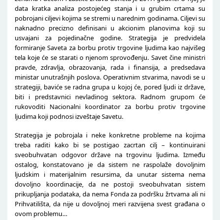
data kratka analiza postojećeg stanja i u grubim crtama su
pobrojani ciljevi kojima se stremi u narednim godinama. Ciljevi su
naknadno precizno definisani u akcionim planovima koji su
usvajani za pojedinačne godine. Strategija je predvidela
formiranje Saveta za borbu protiv trgovine ljudima kao najvišeg
tela koje će se starati o njenom sprovođenju. Savet čine ministri
pravde, zdravlja, obrazovanja, rada i finansija, a predsedava
ministar unutrašnjih poslova. Operativnim stvarima, navodi se u
strategiji, baviće se radna grupa u kojoj će, pored ljudi iz države,
biti i predstavnici nevladinog sektora. Radnom grupom će
rukovoditi Nacionalni koordinator za borbu protiv trgovine
ljudima koji podnosi izveštaje Savetu.
Strategija je pobrojala i neke konkretne probleme na kojima
treba raditi kako bi se postigao zacrtan cilj – kontinuirani
sveobuhvatan odgovor države na trgovinu ljudima. Između
ostalog, konstatovano je da sistem ne raspolaže dovoljnim
ljudskim i materijalnim resursima, da unutar sistema nema
dovoljno koordinacije, da ne postoji sveobuhvatan sistem
prikupljanja podataka, da nema Fonda za podršku žrtvama ali ni
Prihvatilišta, da nije u dovoljnoj meri razvijena svest građana o
ovom problemu…