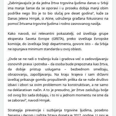
„Zabrinjavajuće je da jedna žrtva trgovina ljudima danas u Srbiji
ima manje šanse da se oporavi i u proseku dobija manji obim
podrške nego što je to bio slučaj pre deset godina“, kaže za
Danas Jelena Hrnjak, iz Atine, udruženja građana fokusirano na
pomoć žrtvama trgovine ljudima i rodno zasnovanog nasilja.
Kako navodi, svi relevantni pokazatelji, od izveštaja grupe
eksperata Saveta Evrope (GRETA), preko izveštaja Evropske
komisije, do izveštaja Stejt departmenta, govore isto – da Srbija
ne ispunjava minimum standarda u ovoj oblasti.
„Ovde se ne radi o traženju kula i gradova već o zadovoljavanju
osnovnih prava i potreba – da osoba bude prepoznata kao žrtva,
da dobije pristup uslugama – bezbednom smeštaju,
obrazovanju, zapošljavanju. Na kraju krajeva i sam državni
izveštaj prikazuje gomilu propuštenih prilika da se naše društvo
izbavi i izbori sa ovim problemom na konstruktivan, a ne samo
na deklarativan način. A to je presudno, jer žrtve zaslužuju bolje
od ovog što sada dobijaju, i to ni u jednom momentu ne sme da
se zaboravi“, navodi Hrnjak.
Strategija prevencije i suzbijanja trgovine ljudima, posebno
ženama i decom i zaštite žrtava doneta je 2017. godine. U njoj je