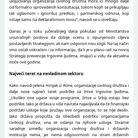
uključivanja organizacija civilnog društva mora ići mnogo dalje
od formalno sprovedenih konsultacija, tokom kojih se prikupljaju
(ali uglavnom i ignorišu) predlozi, i partnerskog odnosa, koji
ostaje samo na deklarativnom nivou“, navodi se u izveštaju.
Danas je u toku jučerašnjeg dana pokušao od Ministarstva
unutrašnjih poslova da dobije ocenu o ispunjenosti ciljeva
postavljenih Strategijom, ali nam odgovori nisu stigli. Na taj način
smo ostali uskraćeni i za informaciju, da li je u planu rad na novoj
Strategiji prevencije trgovine ljudima, imajući u vidu da aktuelna
ističe ove godine.
Najveći teret na nevladinom sektoru
Kako navodi Jelena Hrnjak iz Atine, organizacije civilnog društva i
dalje nose najveći teret podrške za žrtve trgovine ljudima.
„Ukoliko one ugase svoje programe, žrtve u Srbiji ostaju bez
podrške. Iako je država u više navrata najavljivala da će finansijski
podržati usluge koje pružaju ove organizacije, to se nije desilo.
Iako država propušta da obezbedi podršku organizacijama
civilnog društva, ona se oslanja na njihove usluge. Stvarne
saradnje između organizacija civilnog društva i državnih
institucija nema, jer nema odgovornosti na strani državnih