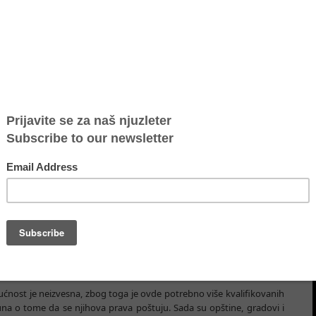
 migranata u srpsko društvo
migrante sa Bliskog istoka kao da su na našoj teritoriji u prolazu, već
graciju u srpsko društvo.
ja za borbu protiv trgovine ljudima "Atina" i fondacije Konrad
rbert Bekman, direktor Fondacije Konrad Adenauer u Srbiji,
štva sa izbeglicama u Srbiji promenio jer i migranti sada duže borave
se prilagodi i odgovori na njihove potrebe.
udućnost je neizvesna, zbog toga je ovde potrebno više kvalifikovanih
čuna o tome da se njihova prava poštuju. Sada su opštine, gradovi i