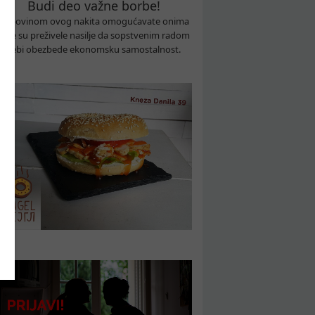
Budi deo važne borbe!
Kupovinom ovog nakita omogućavate onima
koje su preživele nasilje da sopstvenim radom
sebi obezbede ekonomsku samostalnost.