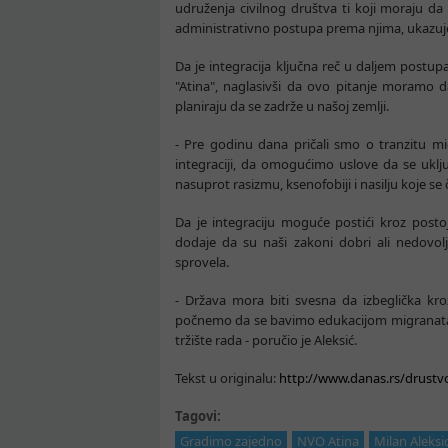
udruženja civilnog društva ti koji moraju da
administrativno postupa prema njima, ukazu
Da je integracija ključna reč u daljem postup
"Atina", naglasivši da ovo pitanje moramo da
planiraju da se zadrže u našoj zemlji.
- Pre godinu dana pričali smo o tranzitu m
integraciji, da omogućimo uslove da se uklju
nasuprot rasizmu, ksenofobiji i nasilju koje se
Da je integraciju moguće postići kroz postoje
dodaje da su naši zakoni dobri ali nedovoljn
sprovela.
- Država mora biti svesna da izbeglička kr
počnemo da se bavimo edukacijom migranata,
tržište rada - poručio je Aleksić.
Tekst u originalu:
http://www.danas.rs/drustv
Tagovi:
Gradimo zajedno
NVO Atina
Milan Aleksi