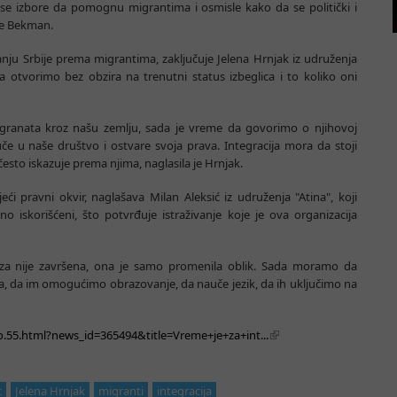
 se izbore da pomognu migrantima i osmisle kako da se politički i
je Bekman.
anju Srbije prema migrantima, zaključuje Jelena Hrnjak iz udruženja
 otvorimo bez obzira na trenutni status izbeglica i to koliko oni
igranata kroz našu zemlju, sada je vreme da govorimo o njihovoj
če u naše društvo i ostvare svoja prava. Integracija mora da stoji
 često iskazuje prema njima, naglasila je Hrnjak.
ći pravni okvir, naglašava Milan Aleksić iz udruženja "Atina", koji
o iskorišćeni, što potvrđuje istraživanje koje je ova organizacija
oza nije završena, ona je samo promenila oblik. Sada moramo da
 da im omogućimo obrazovanje, da nauče jezik, da ih uključimo na
o.55.html?news_id=365494&title=Vreme+je+za+int...
c
Jelena Hrnjak
migranti
integracija