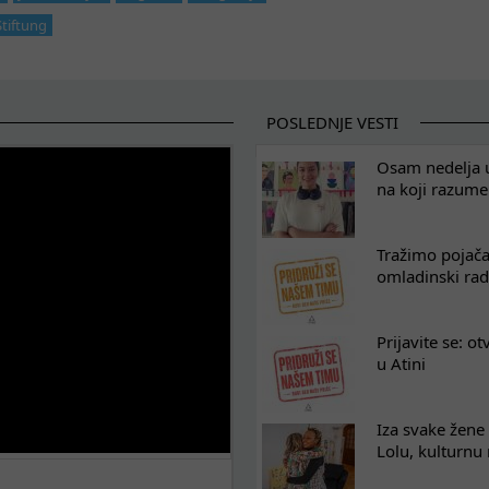
tiftung
POSLEDNJE VESTI
Osam nedelja u
na koji razum
Tražimo pojača
omladinski rad
Prijavite se: o
u Atini
Iza svake žene 
Lolu, kulturnu