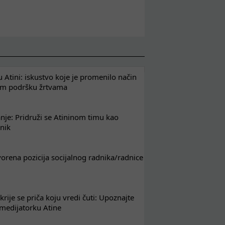
 Atini: iskustvo koje je promenilo način
em podršku žrtvama
nje: Pridruži se Atininom timu kao
nik
tvorena pozicija socijalnog radnika/radnice
krije se priča koju vredi čuti: Upoznajte
 medijatorku Atine