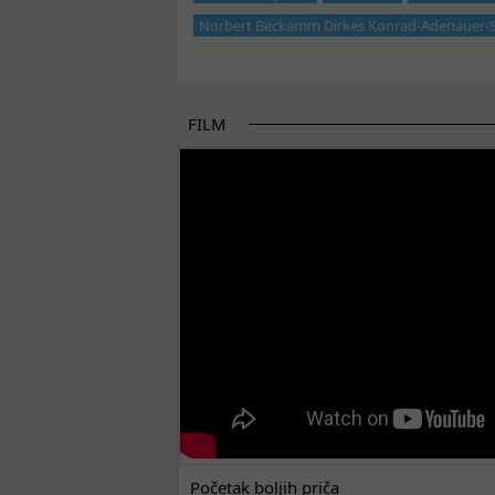
Norbert Beckamm Dirkes Konrad-Adenauer-S
FILM
POČETAK BOLJIH PRIČA
Početak boljih priča