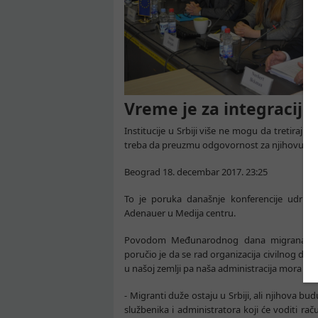
Vreme je za integraciju
Institucije u Srbiji više ne mogu da tretiraju 
treba da preuzmu odgovornost za njihovu inte
Beograd 18. decembar 2017. 23:25
To je poruka današnje konferencije udružen
Adenauer u Medija centru.
Povodom Međunarodnog dana migranata, No
poručio je da se rad organizacija civilnog dru
u našoj zemlji pa naša administracija mora da 
- Migranti duže ostaju u Srbiji, ali njihova b
službenika i administratora koji će voditi ra