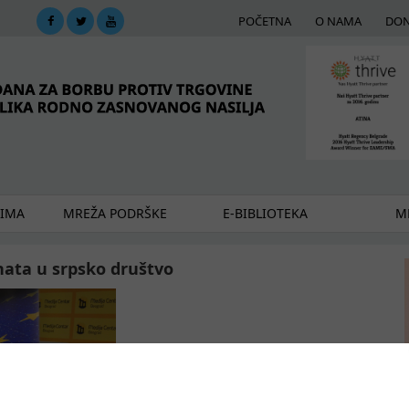
POČETNA
O NAMA
DON
DIMA
MREŽA PODRŠKE
E-BIBLIOTEKA
ME
nata u srpsko društvo