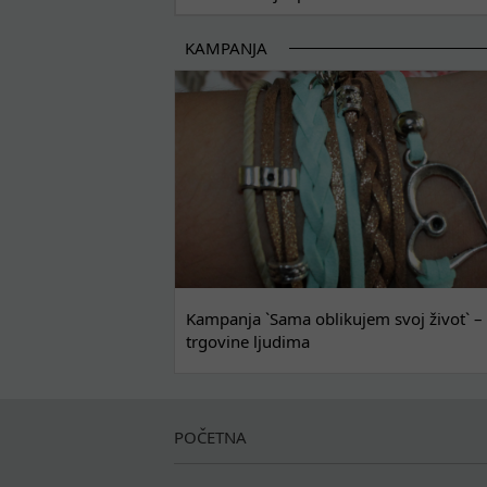
KAMPANJA
Kampanja `Sama oblikujem svoj život` – 
trgovine ljudima
POČETNA