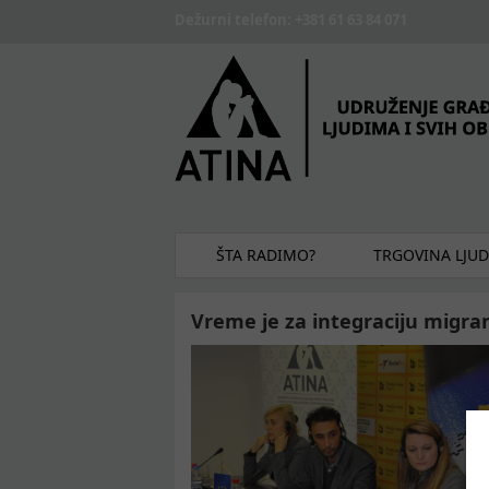
Skip to main content
Dežurni telefon: +381 61 63 84 071
ŠTA RADIMO?
TRGOVINA LJU
Vreme je za integraciju migra