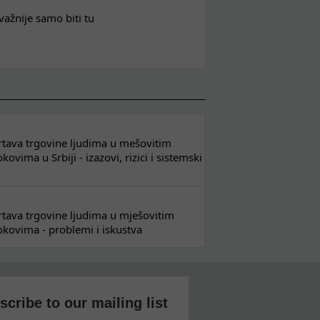
važnije samo biti tu
 žrtava trgovine ljudima u mešovitim
ovima u Srbiji - izazovi, rizici i sistemski
 žrtava trgovine ljudima u mješovitim
kovima - problemi i iskustva
scribe to our mailing list