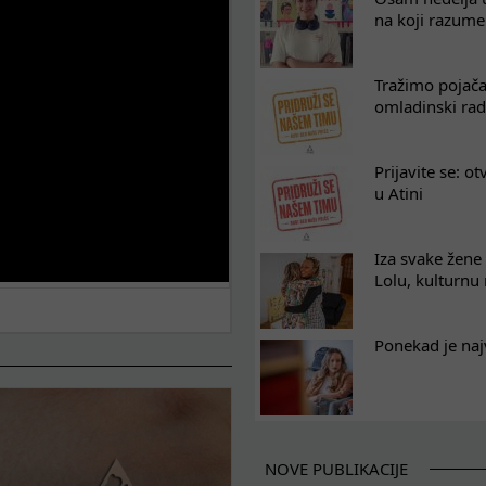
na koji razum
Tražimo pojača
omladinski rad
Prijavite se: o
u Atini
Iza svake žene 
Lolu, kulturnu
Ponekad je naj
NOVE PUBLIKACIJE