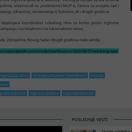
udima, učestvovali su predstavnici MUP-a, Centra za socijalni rad i
izacija, zdravstva, obrazovanja iz Subotice, ali i drugih gradova.
i, objašnjava koordinator Lokalnog tima za borbu protiv trgovine
ti kampanju i na lokalnom i na nacionalnom nivou.
kinde, Zrenjanina, Novog Sada i drugih gradova naše zemlje.
s://vojvodjanski.com/tvsubotica/drustvo/2022/06/01/edukacija-kao-
rganizacija atina
Andrijana Radoicic Nedeljkovic
kikinda
novic
 grada Subotice
trgovina ljudima
vojvodjanski.com
POSLEDNJE VESTI
Osam nedelja u