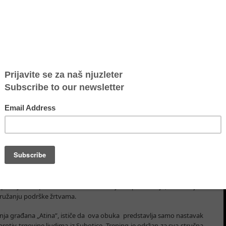
ardnih operativnih procedura za postupanje sa žrtvama trgovine
 se stručni radnici bolje upoznaju sa načinima rešavanja, kao i
šem gradu u poslednjih pet godina pokrenuto je od tri do četiri
đunarodne organizacije za migracije IOM, pod nazivom „Jačanje
racijama u Srbiji”koji se izvodi uz podršku Ministarstva za rad,
nistarstva unutrašnjih poslova i Komesarijata za izbeglice i migracije,
 pobojšati kapacitete lokalnih institucija u sprečavanju, otkrivanju i
 pružanju podrške žrtvama.
enja građana „Atina”, ističe da ova obuka predstavlja samo nastavak
otiv trgovine ljudima iz Subotice. Trening je održan za sva stručna