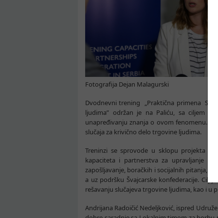
Fotografija Dejan Malagurski
Dvodnevni trening „Praktična primena Stand
ljudima” održan je na Paliću, sa ciljem da
unapređivanju znanja o ovom fenomenu. U na
slučaja za krivično delo trgovine ljudima.
Treninzi se sprovode u sklopu projekta Me
kapaciteta i partnerstva za upravljanje mig
zapošljavanje, boračkih i socijalnih pitanja, Mi
a uz podršku Švajcarske konfederacije. Cilj je
rešavanju slučajeva trgovine ljudima, kao i u
Andrijana Radoičić Nedeljković, ispred Udruž
dobre saradnje sa Lokalnim timom za borbu pr