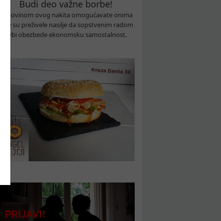
Budi deo važne borbe!
Kupovinom ovog nakita omogućavate onima
koje su preživele nasilje da sopstvenim radom
sebi obezbede ekonomsku samostalnost.