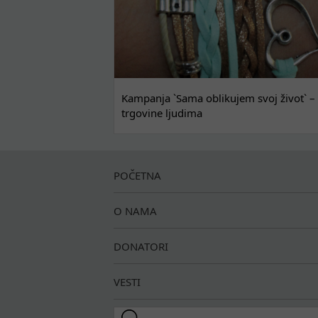
Kampanja `Sama oblikujem svoj život` – 
trgovine ljudima
POČETNA
O NAMA
DONATORI
VESTI
Search this site