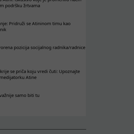
em podršku žrtvama
nje: Pridruži se Atininom timu kao
nik
tvorena pozicija socijalnog radnika/radnice
krije se priča koju vredi čuti: Upoznajte
 medijatorku Atine
važnije samo biti tu