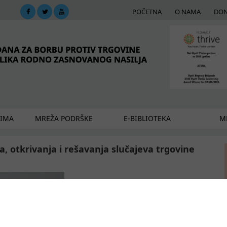
POČETNA
O NAMA
DON
DIMA
MREŽA PODRŠKE
E-BIBLIOTEKA
ME
a, otkrivanja i rešavanja slučajeva trgovine