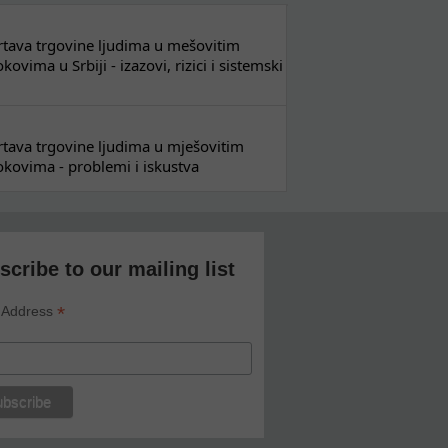
 žrtava trgovine ljudima u mešovitim
ovima u Srbiji - izazovi, rizici i sistemski
 žrtava trgovine ljudima u mješovitim
kovima - problemi i iskustva
scribe to our mailing list
*
 Address