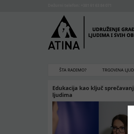
Skip to main content
Dežurni telefon: +381 61 63 84 071
ŠTA RADIMO?
TRGOVINA LJU
Edukacija kao ključ sprečavanj
ljudima