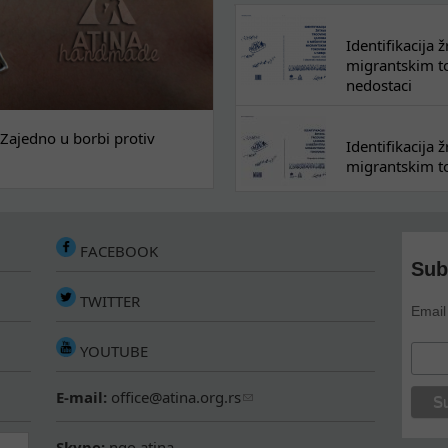
Identifikacija
migrantskim tok
nedostaci
Zajedno u borbi protiv
Identifikacija
migrantskim to
FACEBOOK
Sub
TWITTER
Email
YOUTUBE
E-mail:
office@atina.org.rs
Skype:
ngo.atina