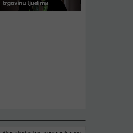
 Atini: iskustvo koje je promenilo način