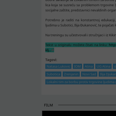
lica koja se susreću sa problemom trgovine lj
socijalne zaštite, predstavnici nevaldinih organ
Potrebno je raditi na konstantnoj edukacij
ljudima u Subotici, Ilija Đukanović, te pojača
Na treningu su učestvovali i stručnjaci i iz Ki
Tekst u originalu možete čitati na linku:
http
klj...
Tagovi:
Natasa Lukovic
IOM
Atina
UG Atina
o
Subotica
Zrenjanin
Novi Sad
Ilija Djuka
Lokalni tim za borbu protiv trgovine ljudima
FILM
POČETAK BOLJIH PRIČA