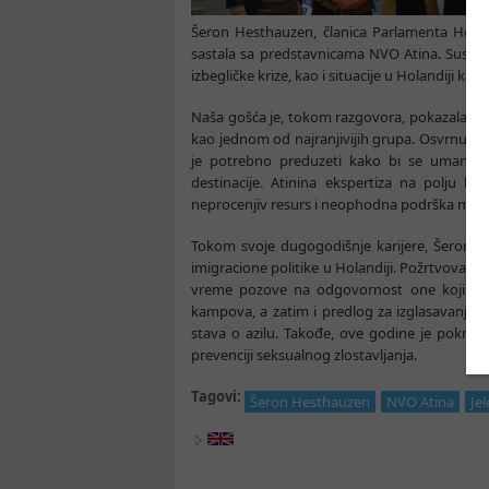
Šeron Hesthauzen, članica Parlamenta Holandij
sastala sa predstavnicama NVO Atina. Susret 
izbegličke krize, kao i situacije u Holandiji kad
Naša gošća je, tokom razgovora, pokazala po
kao jednom od najranjivijih grupa. Osvrnula se
je potrebno preduzeti kako bi se umanjili 
destinacije. Atinina ekspertiza na polju 
neprocenjiv resurs i neophodna podrška mladima
Tokom svoje dugogodišnje karijere, Šeron H
imigracione politike u Holandiji. Požrtvovana j
vreme pozove na odgovornost one koji su 
kampova, a zatim i predlog za izglasavanje
stava o azilu. Takođe, ove godine je pokrenu
prevenciji seksualnog zlostavljanja.
Tagovi:
Šeron Hesthauzen
NVO Atina
Je