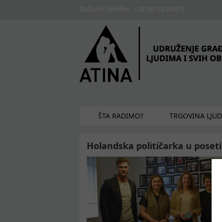
Skip to main content
Dežurni telefon: +381 61 63 84 071
ŠTA RADIMO?
TRGOVINA LJU
Holandska političarka u poseti