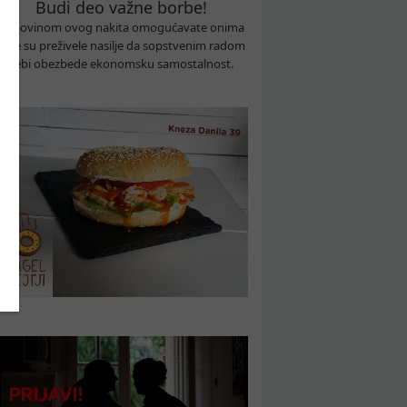
Budi deo važne borbe!
Kupovinom ovog nakita omogućavate onima
koje su preživele nasilje da sopstvenim radom
sebi obezbede ekonomsku samostalnost.