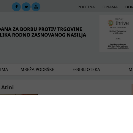
POČETNA
O NAMA
DON
DIMA
MREŽA PODRŠKE
E-BIBLIOTEKA
ME
 Atini