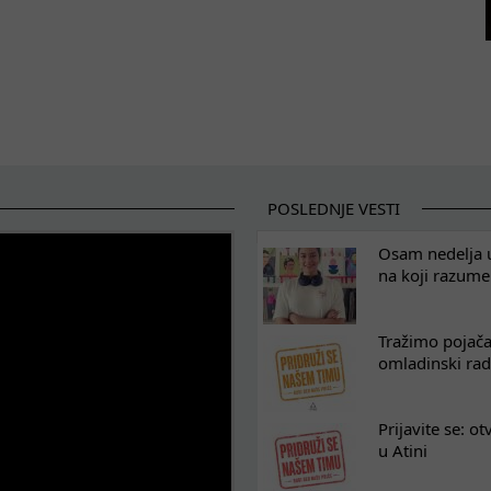
POSLEDNJE VESTI
Osam nedelja u
na koji razum
Tražimo pojača
omladinski rad
Prijavite se: o
u Atini