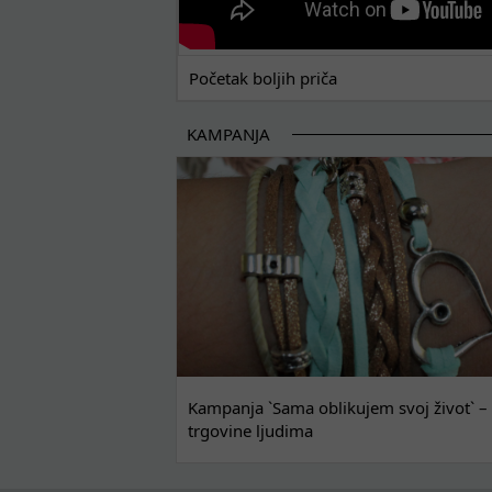
Početak boljih priča
KAMPANJA
Kampanja `Sama oblikujem svoj život` – 
trgovine ljudima