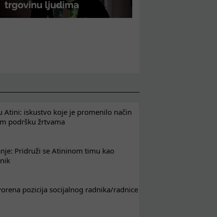
 Atini: iskustvo koje je promenilo način
em podršku žrtvama
nje: Pridruži se Atininom timu kao
nik
tvorena pozicija socijalnog radnika/radnice