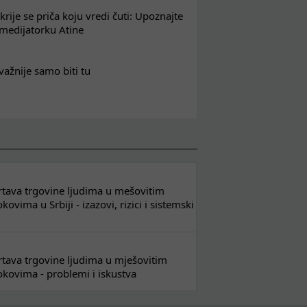
krije se priča koju vredi čuti: Upoznajte
 medijatorku Atine
važnije samo biti tu
 žrtava trgovine ljudima u mešovitim
ovima u Srbiji - izazovi, rizici i sistemski
 žrtava trgovine ljudima u mješovitim
kovima - problemi i iskustva