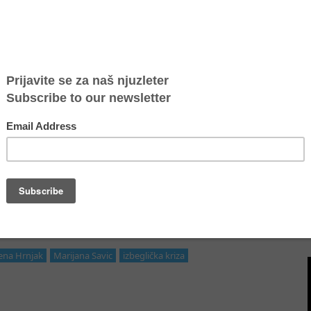
e i Socijalističke partije Holandije, se u okviru posete SCI Srbiji,
je protekao u pozitivnoj atmosferi i plodonosnoj diskusiji na temu
a je reč o nacionalnim politikama i integraciji.
sebno interesovanje za iskustva Atine u radu sa decom izbeglicama
 i na aktuelne trendove koji prate ovo pitanje, kao i na korake koje
rizici kojima su deca izložena tokom puta i u zemljama krajnje
borbe protiv trgovine ljudima u ovom kontekstu je označena kao
 koji su preživeli ovakvo iskustvo, ili se nalaze u riziku.
esthauzen se prevashodno fokusirala na ekonomska pitanja, azil i
e i neumorna u svojoj borbi da podrži i zaštiti obespravljene, i u isto
na položajima moći. Podnela je predlog za obustavu evakuacije
 nepoverenja državnom sekretaru 2013. godine, povodom njegovog
la inicijativu da se započne istraga o ulozi i odgovornosti vlade u
lena Hrnjak
Marijana Savic
izbeglička kriza