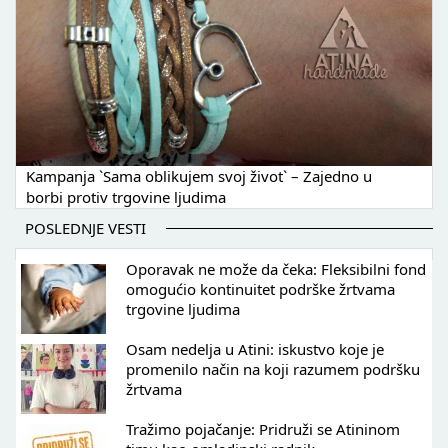
Kampanja `Sama oblikujem svoj život` – Zajedno u
borbi protiv trgovine ljudima
POSLEDNJE VESTI
Oporavak ne može da čeka: Fleksibilni fond
omogućio kontinuitet podrške žrtvama
trgovine ljudima
Osam nedelja u Atini: iskustvo koje je
promenilo način na koji razumem podršku
žrtvama
Tražimo pojačanje: Pridruži se Atininom