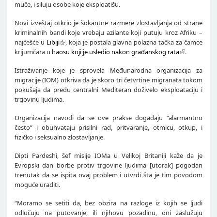
muče, i siluju osobe koje eksploatišu.
Novi izveštaj otkrio je šokantne razmere zlostavljanja od strane
kriminalnih bandi koje vrebaju azilante koji putuju kroz Afriku –
najčešće u
Libiji
, koja je postala glavna polazna tačka za čamce
krijumčara u
haosu koji je usledio nakon građanskog rata
.
Istraživanje koje je sprovela Međunarodna organizacija za
migracije (IOM) otkriva da je skoro tri četvrtine migranata tokom
pokušaja da pređu centralni Mediteran doživelo eksploataciju i
trgovinu ljudima.
Organizacija navodi da se ove prakse događaju “alarmantno
često” i obuhvataju prisilni rad, pritvaranje, otmicu, otkup, i
fizičko i seksualno zlostavljanje.
Dipti Pardeshi, šef misije IOMa u Velikoj Britaniji kaže da je
Evropski dan borbe protiv trgovine ljudima [utorak] pogodan
trenutak da se ispita ovaj problem i utvrdi šta je tim povodom
moguće uraditi.
“Moramo se setiti da, bez obzira na razloge iz kojih se ljudi
odlučuju na putovanje, ili njihovu pozadinu, oni zaslužuju