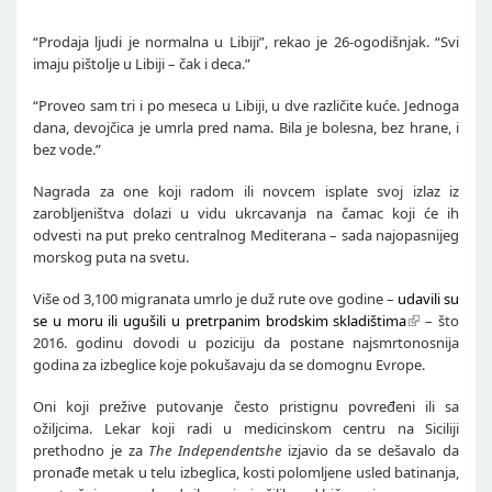
“Prodaja ljudi je normalna u Libiji”, rekao je 26-ogodišnjak. “Svi
imaju pištolje u Libiji – čak i deca.”
“Proveo sam tri i po meseca u Libiji, u dve različite kuće. Jednoga
dana, devojčica je umrla pred nama. Bila je bolesna, bez hrane, i
bez vode.”
Nagrada za one koji radom ili novcem isplate svoj izlaz iz
zarobljeništva dolazi u vidu ukrcavanja na čamac koji će ih
odvesti na put preko centralnog Mediterana – sada najopasnijeg
morskog puta na svetu.
Više od 3,100 migranata umrlo je duž rute ove godine –
udavili su
se u moru ili ugušili u pretrpanim brodskim skladištima
– što
2016. godinu dovodi u poziciju da postane najsmrtonosnija
godina za izbeglice koje pokušavaju da se domognu Evrope.
Oni koji prežive putovanje često pristignu povređeni ili sa
ožiljcima. Lekar koji radi u medicinskom centru na Siciliji
prethodno je za
The Independent
she
izjavio da se dešavalo da
pronađe metak u telu izbeglica, kosti polomljene usled batinanja,