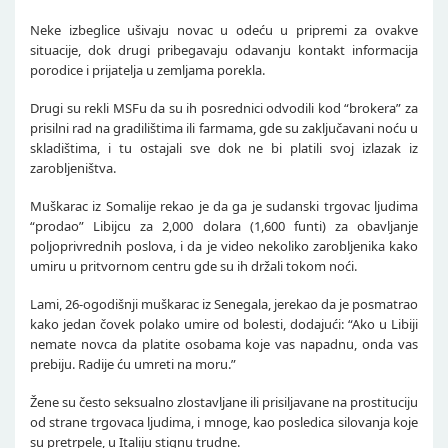
Neke izbeglice ušivaju novac u odeću u pripremi za ovakve
situacije, dok drugi pribegavaju odavanju kontakt informacija
porodice i prijatelja u zemljama porekla.
Drugi su rekli MSFu da su ih posrednici odvodili kod “brokera” za
prisilni rad na gradilištima ili farmama, gde su zaključavani noću u
skladištima, i tu ostajali sve dok ne bi platili svoj izlazak iz
zarobljeništva.
Muškarac iz Somalije rekao je da ga je sudanski trgovac ljudima
“prodao” Libijcu za 2,000 dolara (1,600 funti) za obavljanje
poljoprivrednih poslova, i da je video nekoliko zarobljenika kako
umiru u pritvornom centru gde su ih držali tokom noći.
Lami, 26-ogodišnji muškarac iz Senegala, jerekao da je posmatrao
kako jedan čovek polako umire od bolesti, dodajući: “Ako u Libiji
nemate novca da platite osobama koje vas napadnu, onda vas
prebiju. Radije ću umreti na moru.”
Žene su često seksualno zlostavljane ili prisiljavane na prostituciju
od strane trgovaca ljudima, i mnoge, kao posledica silovanja koje
su pretrpele, u Italiju stignu trudne.