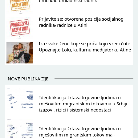
timu kao omladinski radnik
Prijavite se: otvorena pozicija socijalnog
radnika/radnice u Atini
Iza svake žene krije se priča koju vredi čuti:
Upoznajte Lolu, kulturnu medijatorku Atine
NOVE PUBLIKACIJE
Identifikacija žrtava trgovine ljudima u
mešovitim migrantskim tokovima u Srbiji -
izazovi, rizici i sistemski nedostaci
Identifikacija žrtava trgovine ljudima u
mješovitim migrantskim tokovima -