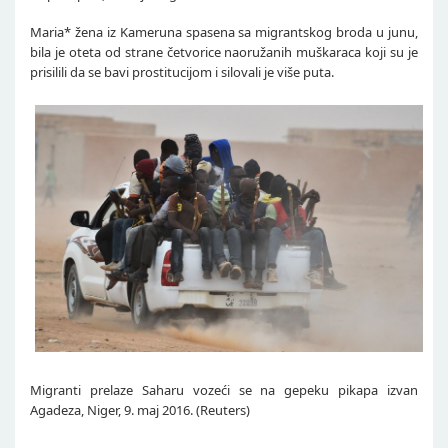
Maria* žena iz Kameruna spasena sa migrantskog broda u junu,
bila je oteta od strane četvorice naoružanih muškaraca koji su je
prisilili da se bavi prostitucijom i silovali je više puta.
Migranti prelaze Saharu vozeći se na gepeku pikapa izvan
Agadeza, Niger, 9. maj 2016. (Reuters)