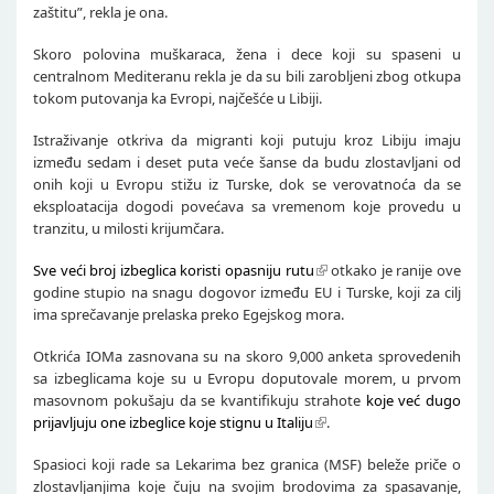
zaštitu”, rekla je ona.
Skoro polovina muškaraca, žena i dece koji su spaseni u
centralnom Mediteranu rekla je da su bili zarobljeni zbog otkupa
tokom putovanja ka Evropi, najčešće u Libiji.
Istraživanje otkriva da migranti koji putuju kroz Libiju imaju
između sedam i deset puta veće šanse da budu zlostavljani od
onih koji u Evropu stižu iz Turske, dok se verovatnoća da se
eksploatacija dogodi povećava sa vremenom koje provedu u
tranzitu, u milosti krijumčara.
Sve veći broj izbeglica koristi opasniju rutu
otkako je ranije ove
godine stupio na snagu dogovor između EU i Turske, koji za cilj
ima sprečavanje prelaska preko Egejskog mora.
Otkrića IOMa zasnovana su na skoro 9,000 anketa sprovedenih
sa izbeglicama koje su u Evropu doputovale morem, u prvom
masovnom pokušaju da se kvantifikuju strahote
koje već dugo
prijavljuju one izbeglice koje stignu u Italiju
.
Spasioci koji rade sa Lekarima bez granica (MSF) beleže priče o
zlostavljanjima koje čuju na svojim brodovima za spasavanje,