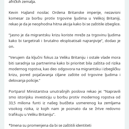
afričkih zemalja.
Kevin Hajland nosilac Ordena Britanske imperije, nezavisni
komesar za borbu protiv trgovine ljudima u Velikoj Britaniji,
rekao je da je neophodna hitna akcija kako bi se zaštitile izbeglice.
“Jasno je da migrantsku krizu koriste mreže za trgovinu ljudima
kako bi targetirali i brutalno eksploatisali najranjivije”, dodao je
on.
“Verujem da ključni fokus za Veliku Britaniju i ostale vlade mora
biti saradnja sa partnerima kako bi prioritet bila zaštita od rizika
modernog ropstva, kao deo odgovora na migrantsku i izbegličku
krizu, pored pojačavanja ciljane zaštite od trgovine ljudima i
delovanja policije.”
Portparol Ministarstva unutrašnjih poslova rekao je: “Napravili
smo istorijsku investiciju u borbu protiv modernog ropstva od
33,5 miliona funti iz našeg budžeta usmerenog ka zemljama
visokog rizika, iz kojih nam je poznato da se žrtve redovno
trafikuju u Veliku Britaniju”.
*Imena su promenjena da bi se zaštitili identiteti