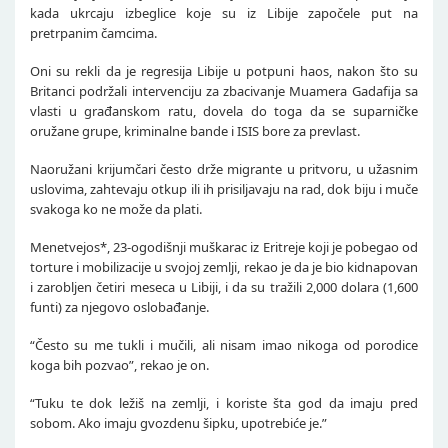
kada ukrcaju izbeglice koje su iz Libije započele put na
pretrpanim čamcima.
Oni su rekli da je regresija Libije u potpuni haos, nakon što su
Britanci podržali intervenciju za zbacivanje Muamera Gadafija sa
vlasti u građanskom ratu, dovela do toga da se suparničke
oružane grupe, kriminalne bande i ISIS bore za prevlast.
Naoružani krijumčari često drže migrante u pritvoru, u užasnim
uslovima, zahtevaju otkup ili ih prisiljavaju na rad, dok biju i muče
svakoga ko ne može da plati.
Menetvejos*, 23-ogodišnji muškarac iz Eritreje koji je pobegao od
torture i mobilizacije u svojoj zemlji, rekao je da je bio kidnapovan
i zarobljen četiri meseca u Libiji, i da su tražili 2,000 dolara (1,600
funti) za njegovo oslobađanje.
“Često su me tukli i mučili, ali nisam imao nikoga od porodice
koga bih pozvao”, rekao je on.
“Tuku te dok ležiš na zemlji, i koriste šta god da imaju pred
sobom. Ako imaju gvozdenu šipku, upotrebiće je.”