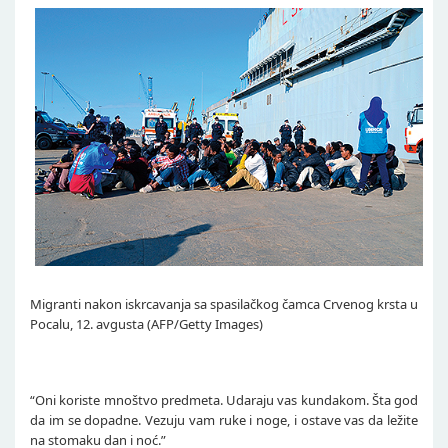
Migranti nakon iskrcavanja sa spasilačkog čamca Crvenog krsta u
Pocalu, 12. avgusta (AFP/Getty Images)
“Oni koriste mnoštvo predmeta. Udaraju vas kundakom. Šta god
da im se dopadne. Vezuju vam ruke i noge, i ostave vas da ležite
na stomaku dan i noć.”