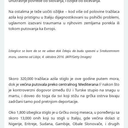
unutrašnje povrede od silovanja, i ožiljke od bičevanja.
Na ostalima je teže uočiti ožiljke – kod više od polovine tražilaca
azila koji pristignu u Italiju dijagnostikovani su psihički problemi,
uglavnom izazvani traumama u njihovim zemljama porekla ili
tokom putovanja ka Evropi.
Izbeglice se bore da se ne udave dok čekaju da budu spaseni u Sredozemnom
moru, severno od Libije, 4. oktobra 2016. (AFP/Getty Images)
Skoro 320,000 tražilaca azila stiglo je ove godine putem mora,
dok je
većina putovala preko centralnog Mediterana
nakon što
je kontroverzni dogovor između EU i Turske stupio na snagu u
martu, i doveo do toga da svi koji stižu na grčka ostrva bivaju
zadržani tamo pod pretnjom deportacije.
Oko 1,800 izbeglica stiglo je u Grčku ovog meseca, u poređenju sa
skoro 13,000 onih koji su stigli u Italiju, gde većina dolazi iz
Nigerije, Eritreje, Sudana, Gambije, Obale Slonovače, i drugih