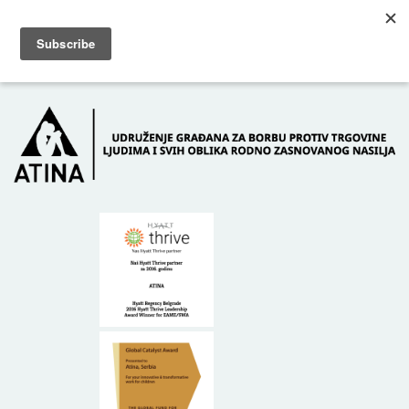
Skip to main content
Dežurni telefon: +381 61 63 84 071
POČETNA
O NAMA
DONATORI
KONTAKT