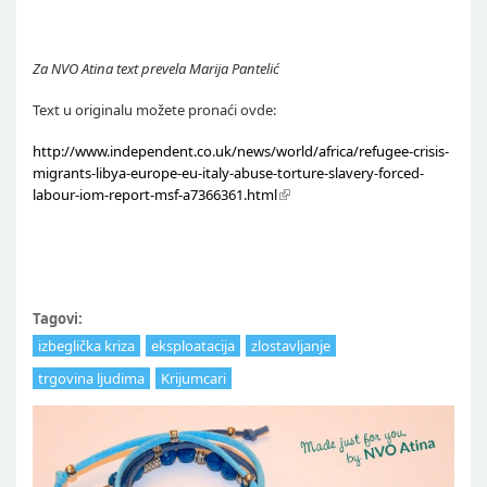
Za NVO Atina text prevela Marija Pantelić
Text u originalu možete pronaći ovde:
http://www.independent.co.uk/news/world/africa/refugee-crisis-
migrants-libya-europe-eu-italy-abuse-torture-slavery-forced-
labour-iom-report-msf-a7366361.html
Tagovi:
izbeglička kriza
eksploatacija
zlostavljanje
trgovina ljudima
Krijumcari