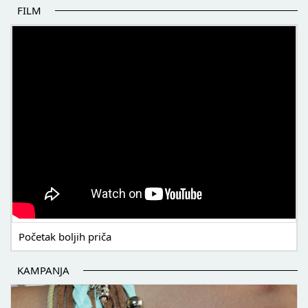
FILM
POČETAK BOLJIH PRIČA
Početak boljih priča
KAMPANJA