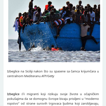
Izbeglice na Siciliji nakon što su spasene sa čamca krijumčara u
centralnom Mediteranu
AFP/Getty
Izbeglice
i migranti koji rizikuju svoje živote u očajničkim
pokušajima da se domognu Evrope bivaju prisiljeni u “moderno
ropstvo” od strane surovih trgovaca ljudima koji zarobljavaju,