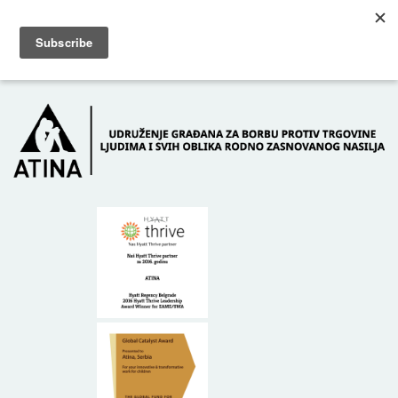
Skip to main content
Dežurni telefon: +381 61 63 84 071
POČETNA
O NAMA
DONATORI
KONTAKT