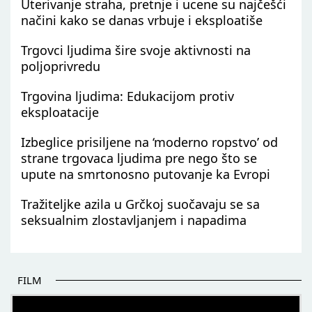
Uterivanje straha, pretnje i ucene su najčešći
načini kako se danas vrbuje i eksploatiše
Trgovci ljudima šire svoje aktivnosti na
poljoprivredu
Trgovina ljudima: Edukacijom protiv
eksploatacije
Izbeglice prisiljene na ‘moderno ropstvo’ od
strane trgovaca ljudima pre nego što se
upute na smrtonosno putovanje ka Evropi
Tražiteljke azila u Grčkoj suočavaju se sa
seksualnim zlostavljanjem i napadima
FILM
POČETAK BOLJIH PRIČA