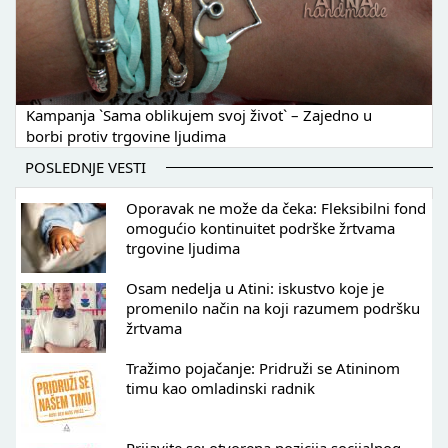
Kampanja `Sama oblikujem svoj život` – Zajedno u
borbi protiv trgovine ljudima
POSLEDNJE VESTI
Oporavak ne može da čeka: Fleksibilni fond
omogućio kontinuitet podrške žrtvama
trgovine ljudima
Osam nedelja u Atini: iskustvo koje je
promenilo način na koji razumem podršku
žrtvama
Tražimo pojačanje: Pridruži se Atininom
timu kao omladinski radnik