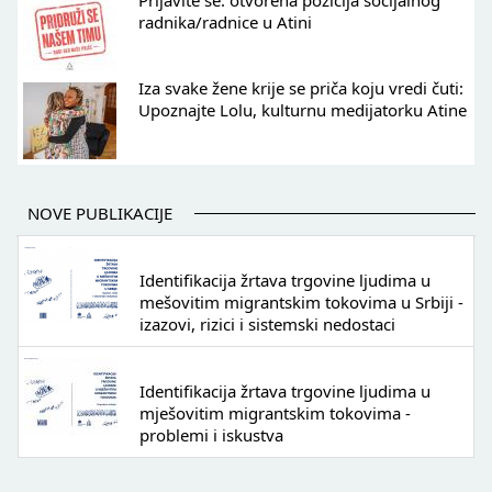
Prijavite se: otvorena pozicija socijalnog
radnika/radnice u Atini
Iza svake žene krije se priča koju vredi čuti:
Upoznajte Lolu, kulturnu medijatorku Atine
NOVE PUBLIKACIJE
Identifikacija žrtava trgovine ljudima u
mešovitim migrantskim tokovima u Srbiji -
izazovi, rizici i sistemski nedostaci
Identifikacija žrtava trgovine ljudima u
mješovitim migrantskim tokovima -
problemi i iskustva