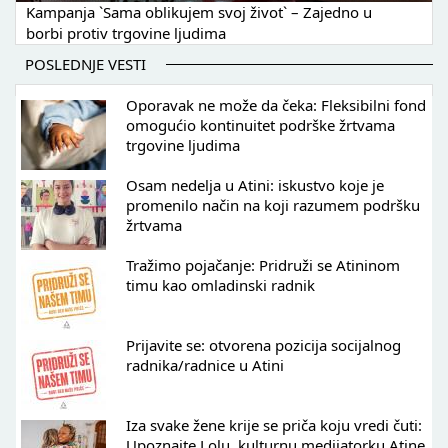
Kampanja `Sama oblikujem svoj život` – Zajedno u
borbi protiv trgovine ljudima
POSLEDNJE VESTI
Oporavak ne može da čeka: Fleksibilni fond
omogućio kontinuitet podrške žrtvama
trgovine ljudima
Osam nedelja u Atini: iskustvo koje je
promenilo način na koji razumem podršku
žrtvama
Tražimo pojačanje: Pridruži se Atininom
timu kao omladinski radnik
Prijavite se: otvorena pozicija socijalnog
radnika/radnice u Atini
Iza svake žene krije se priča koju vredi čuti:
Upoznajte Lolu, kulturnu medijatorku Atine