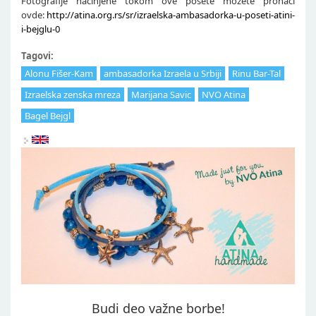
Fotografije načinjene tokom ove posete možete pronaći
ovde:
http://atina.org.rs/sr/izraelska-ambasadorka-u-poseti-atini-
i-bejglu-0
Tagovi:
Alonu Fišer-Kam
ambasadorka Izraela u Srbiji
Rinu Bar-Tal
Izraelska zenska mreza
Marijana Savic
NVO Atina
Bagel Bejgl
Budi deo važne borbe!