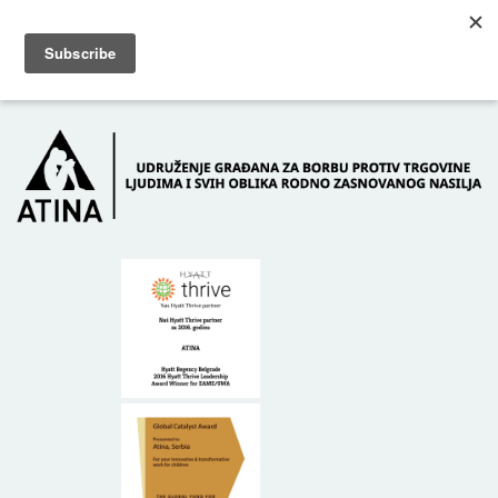
Skip to main content
Dežurni telefon: +381 61 63 84 071
POČETNA
O NAMA
DONATORI
KONTAKT