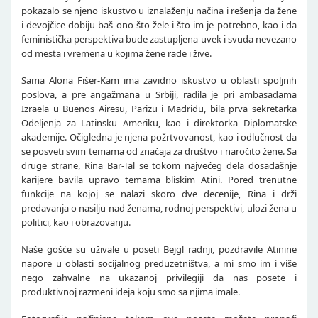
pokazalo se njeno iskustvo u iznalaženju načina i rešenja da žene
i devojčice dobiju baš ono što žele i što im je potrebno, kao i da
feministička perspektiva bude zastupljena uvek i svuda nevezano
od mesta i vremena u kojima žene rade i žive.
Sama Alona Fišer-Kam ima zavidno iskustvo u oblasti spoljnih
poslova, a pre angažmana u Srbiji, radila je pri ambasadama
Izraela u Buenos Airesu, Parizu i Madridu, bila prva sekretarka
Odeljenja za Latinsku Ameriku, kao i direktorka Diplomatske
akademije. Očigledna je njena požrtvovanost, kao i odlučnost da
se posveti svim temama od značaja za društvo i naročito žene. Sa
druge strane, Rina Bar-Tal se tokom najvećeg dela dosadašnje
karijere bavila upravo temama bliskim Atini. Pored trenutne
funkcije na kojoj se nalazi skoro dve decenije, Rina i drži
predavanja o nasilju nad ženama, rodnoj perspektivi, ulozi žena u
politici, kao i obrazovanju.
Naše gošće su uživale u poseti Bejgl radnji, pozdravile Atinine
napore u oblasti socijalnog preduzetništva, a mi smo im i više
nego zahvalne na ukazanoj privilegiji da nas posete i
produktivnoj razmeni ideja koju smo sa njima imale.