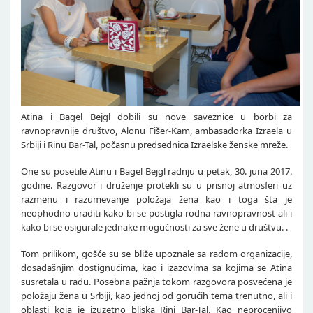
Atina i Bagel Bejgl dobili su nove saveznice u borbi za
ravnopravnije društvo, Alonu Fišer-Kam, ambasadorka Izraela u
Srbiji i Rinu Bar-Tal, počasnu predsednica Izraelske ženske mreže.
One su posetile Atinu i Bagel Bejgl radnju u petak, 30. juna 2017.
godine. Razgovor i druženje protekli su u prisnoj atmosferi uz
razmenu i razumevanje položaja žena kao i toga šta je
neophodno uraditi kako bi se postigla rodna ravnopravnost ali i
kako bi se osigurale jednake mogućnosti za sve žene u društvu. .
Tom prilikom, gošće su se bliže upoznale sa radom organizacije,
dosadašnjim dostignućima, kao i izazovima sa kojima se Atina
susretala u radu. Posebna pažnja tokom razgovora posvećena je
položaju žena u Srbiji, kao jednoj od gorućih tema trenutno, ali i
oblasti koja je izuzetno bliska Rini Bar-Tal. Kao neprocenjivo